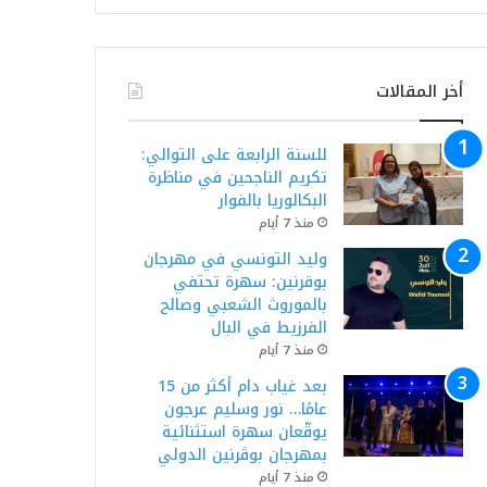
أخر المقالات
للسنة الرابعة على التوالي:
تكريم الناجحين في مناظرة
البكالوريا بالفوار
منذ 7 أيام
وليد التونسي في مهرجان
بوقرنين: سهرة تحتفي
بالموروث الشعبي وصالح
الفرزيط في البال
منذ 7 أيام
بعد غياب دام أكثر من 15
عامًا… نور وسليم عرجون
يوقّعان سهرة استثنائية
بمهرجان بوڨرنين الدولي
منذ 7 أيام