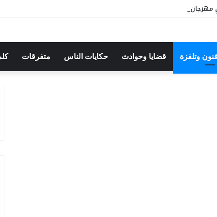
مهرجان بوقرنين: سهرة تحتفي بالموروث الشعبي وصالح الفرزيط في البا
فنون وتلفزة
قضايا وحوادث
حكايات الناس
متفرقات
كلم