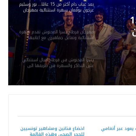
بعد غياب دام أكثر من 15 عامًا… نور وسليم
عرجون يوقّعان سهرة استثنائية بمهرجان
بوڨرنين الدولي
ام أكثر من 15
مهرجان قرطاج:يسرا المحنوش تقدم سهرة
استثنائية وتفاعل جماهيري مع اغانيها
ة
الخاصة
ي
يسرا المحنوش في قرطاج:اقبال استثنائي
على التذاكر والسهرة في طريقها الى
“الصولد اوت”.
أمام شبابيك مغلقة: سهرة استثنائية لوائل
جسّار في افتتاح مهرجان بوقرنين الدولي.
في المهرجان الدولي للفنون الشعبية
بأوذنة: نجلاء التونسية تغني أمام أكثر من 8
آلاف متفرجا
عود عبر أنغامي
اخضاع فنانين ومشاهير تونسيين
للحجر الصحي وهذه القائمة