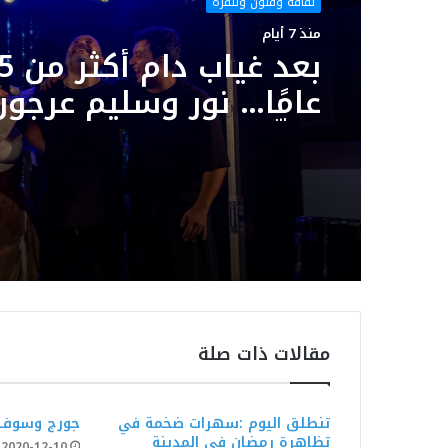
ثقافة وفنون وتلفزة
منذ 7 أيام
بعد غياب د
عامًا… نور وسليم عرجون
يوقّعان سهرة استثنائي
بمهرجان بوڨرنين الدول
مقالات ذات صلة
تنطلق اليوم :سهرات ضخمة في
جورج وسوف ي
تظاهرة رمضان في المدينة
2020-12-10