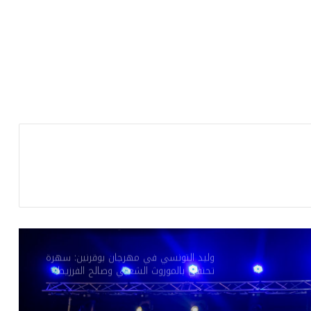
عذِّبيني.. جديد رامي عياش: نوستالجيّا
السبعينيات تعيد رسم أبعاد الفن البصري
والموسيقي
هذا الجمعة بالمسرح الأثري بسبيطلة: “طرڨ
وبرڨ” في افتتاح مهرجان العبادلة الدولي
بعد غياب 9 سنوات عن الفيديو كليب.. عيضه
المنهالي يعود بـ”قلبي رهينك”
في افتتاح الدورة الـ 53 لمهرجان المنستير
الدولي: أكثر من 100 كمان وعوامرية علية
المقدم
وليد التونسي في مهرجان بوقرنين: سهرة
تحتفي بالموروث الشعبي وصالح الفرزيط
في البال