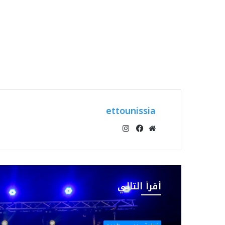
ettounissia
انستقرام
موقع
فيسبوك
الويب
أقرأ التالي