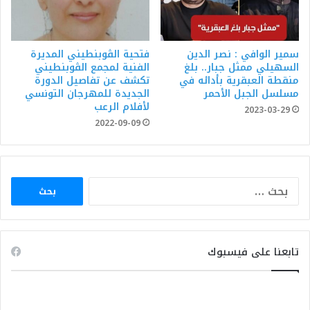
سمير الوافي : نصر الدين
فتحية الڨوبنطيني المديرة
السهيلي ممثل جبار.. بلغ
الفنية لمجمع الڨوبنطيني
منقطة العبقرية بأدائه في
تكشف عن تفاصيل الدورة
مسلسل الجبل الأحمر
الجديدة للمهرجان التونسي
لأفلام الرعب
2023-03-29
2022-09-09
البحث
عن:
تابعنا على فيسبوك