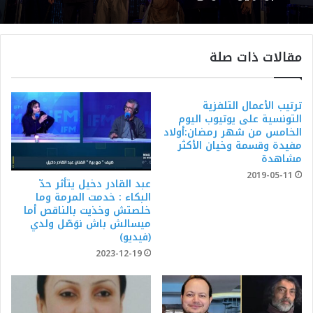
مقالات ذات صلة
ترتيب الأعمال التلفزية
التونسية على يوتيوب اليوم
الخامس من شهر رمضان:أولاد
مفيدة وقسمة وخيان الأكثر
مشاهدة
2019-05-11
عبد القادر دخيل يتأثر حدّ
البكاء : خدمت المرمة وما
خلصتش وخذيت بالناقص أما
ميسالش باش نوَصّل ولدي
(فيديو)
2023-12-19