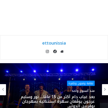
ettounissia
انستقرام
موقع
فيسبوك
الويب
ثقافة وفنون وتلفزة
منذ أسبوع واحد
بعد غياب دام أكثر من 15 عامًا… نور وسليم
عرجون يوقّعان سهرة استثنائية بمهرجان
بوڨرنين الدولي