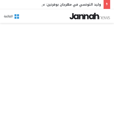
وليد التونسي في مهرجان بوقرنين: سهرة تحتفي بالموروث الشعبي وصالح الفرزيط في البال
القائمة