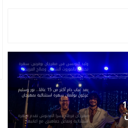
بعد غياب 9 سنوات عن الفيديو كليب.. عيضه
المنهالي يعود بـ”قلبي رهينك”
في افتتاح الدورة الـ 53 لمهرجان المنستير
الدولي: أكثر من 100 كمان وعوامرية علية
المقدم
وليد التونسي في مهرجان بوقرنين: سهرة
تحتفي بالموروث الشعبي وصالح الفرزيط
في البال
بعد غياب دام أكثر من 15 عامًا… نور وسليم
عرجون يوقّعان سهرة استثنائية بمهرجان
بوڨرنين الدولي
ام أكثر من 15
مهرجان قرطاج:يسرا المحنوش تقدم سهرة
استثنائية وتفاعل جماهيري مع اغانيها
ة
الخاصة