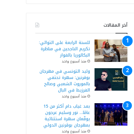
أخر المقالات
للسنة الرابعة على التوالي:
تكريم الناجحين في مناظرة
البكالوريا بالفوار
منذ أسبوع واحد
وليد التونسي في مهرجان
بوقرنين: سهرة تحتفي
بالموروث الشعبي وصالح
الفرزيط في البال
منذ أسبوع واحد
بعد غياب دام أكثر من 15
عامًا… نور وسليم عرجون
يوقّعان سهرة استثنائية
بمهرجان بوڨرنين الدولي
منذ أسبوع واحد