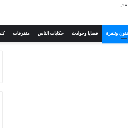
هرجان بوقرنين: سهرة تحتفي بالموروث الشعبي وصالح الفرزيط في البال
فنون وتلفزة
قضايا وحوادث
حكايات الناس
متفرقات
كلم