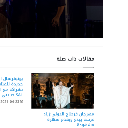
بمهرجان بوڨرنين الدول
مقالات ذات صلة
يونيفرسال ال
جديدة للفنان
بشراكة مع ا
SAL صليبي
2021-04-23
مهرجان قرطاج الدولي:زياد
غرسة يبدع ويقدم سهرة
مشهودة