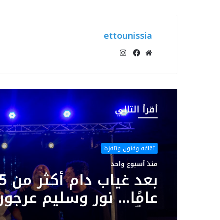
ettounissia
انستقرام
موقع
فيسبوك
الويب
أقرأ التالي
ثقافة وفنون وتلفزة
منذ أسبوع واحد
بعد غياب د
عامًا… نور وسليم عرجون
يوقّعان سهرة استثنائي