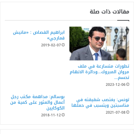
مقالات ذات صلة
ابراهيم القصاص : «مانيش
قمارجي»
2019-02-07
تطورات متسارعة في ملف
مروان المبروك…ودائرة الاتهام
تحسم…
2023-12-06
بوسالم: مداهمة مكتب رجل
تونس: يغتصب شقيقته في
أعمال والعثور على كمية من
مناسبتين ويتسبب في حملها
الكوكايين
2021-07-08
2018-11-12