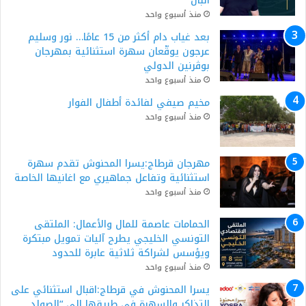
البال
منذ أسبوع واحد
بعد غياب دام أكثر من 15 عامًا… نور وسليم
عرجون يوقّعان سهرة استثنائية بمهرجان
بوڨرنين الدولي
منذ أسبوع واحد
مخيم صيفي لفائدة أطفال الفوار
منذ أسبوع واحد
مهرجان قرطاج:يسرا المحنوش تقدم سهرة
استثنائية وتفاعل جماهيري مع اغانيها الخاصة
منذ أسبوع واحد
الحمامات عاصمة للمال والأعمال: الملتقى
التونسي الخليجي يطرح آليات تمويل مبتكرة
ويؤسس لشراكة ثلاثية عابرة للحدود
منذ أسبوع واحد
يسرا المحنوش في قرطاج:اقبال استثنائي على
التذاكر والسهرة في طريقها الى “الصولد