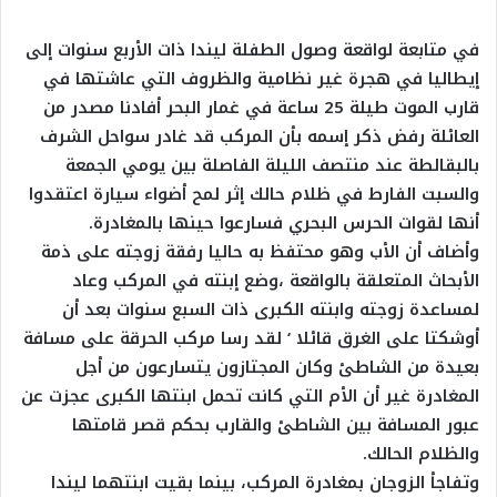
في متابعة لواقعة وصول الطفلة ليندا ذات الأربع سنوات إلى
إيطاليا في هجرة غير نظامية والظروف التي عاشتها في
قارب الموت طيلة 25 ساعة في غمار البحر أفادنا مصدر من
العائلة رفض ذكر إسمه بأن المركب قد غادر سواحل الشرف
بالبقالطة عند منتصف الليلة الفاصلة بين يومي الجمعة
والسبت الفارط في ظلام حالك إثر لمح أضواء سيارة اعتقدوا
أنها لقوات الحرس البحري فسارعوا حينها بالمغادرة.
وأضاف أن الأب وهو محتفظ به حاليا رفقة زوجته على ذمة
الأبحاث المتعلقة بالواقعة ،وضع إبنته في المركب وعاد
لمساعدة زوجته وابنته الكبرى ذات السبع سنوات بعد أن
أوشكتا على الغرق قائلا ‘ لقد رسا مركب الحرقة على مسافة
بعيدة من الشاطئ وكان المجتازون يتسارعون من أجل
المغادرة غير أن الأم التي كانت تحمل ابنتها الكبرى عجزت عن
عبور المسافة بين الشاطئ والقارب بحكم قصر قامتها
والظلام الحالك.
وتفاجأ الزوجان بمغادرة المركب، بينما بقيت ابنتهما ليندا