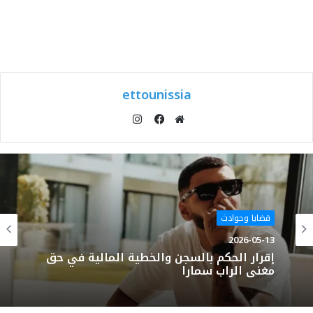
ettounissia
انستقرام
موقع
فيسبوك
الويب
قضايا وحوادث
2026-05-13
إقرار الحكم بالسجن والخطية المالية في حق
مغني الراب سمارا