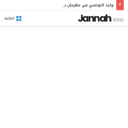
وليد التونسي في مهرجان بوقرنين: سهرة تحتفي بالموروث الشعبي وصالح الفرزيط في البال
القائمة