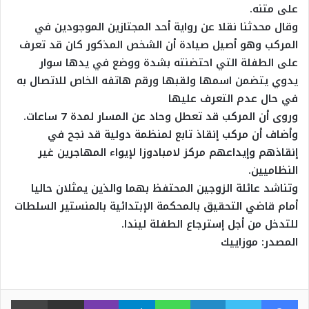
على متنه.
وقال محدثنا نقلا عن رواية أحد المجتازين الموجودين في
المركب وهو أصيل صيادة أن الشخص المذكور كان قد تعرف
على الطفلة التي احتضنته بشدة ووضع في يدها سوار
يدوي يتضمن اسمها ولقبها ورقم هاتفه الخاص للاتصال به
في حال عدم التعرف عليها
وروى أن المركب قد تعطل وحاد عن المسار لمدة 7 ساعات.
وأضاف أن مركب إنقاذ تابع لمنظمة دولية قد نجح في
إنقاذهم وإيداعهم مركز لامبادوزا لإيواء المهاجرين غير
النظاميين.
وتناشد عائلة الزوجين المحتفظ بهما والذين يمثلان حاليا
أمام قاضي التحقيق بالمحكمة الإبتدائية بالمنستير السلطات
للتدخل من أجل إسترجاع الطفلة ليندا.
المصدر: موزاييك
فيسبوك
تويتر
لينكدإن
واتساب
تيلقرام
ڤايبر
مشاركة عبر البريد
طبا