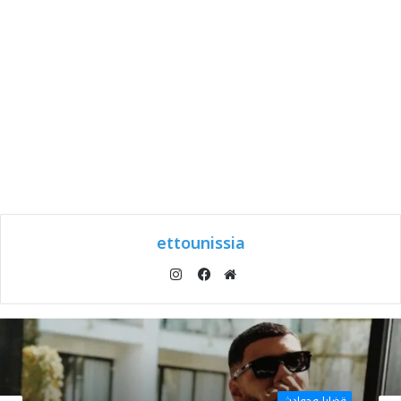
ettounissia
انستقرام
موقع
فيسبوك
الويب