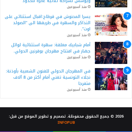
ويؤسس لشراكة ثلاثية عابرة للحدود
منذ أسبوعين
يسرا المحنوش في قرطاج:اقبال استثنائي على
التذاكر والسهرة في طريقها الى “الصولد
اوت”.
منذ أسبوعين
أمام شبابيك مغلقة: سهرة استثنائية لوائل
جسّار في افتتاح مهرجان بوقرنين الدولي.
منذ أسبوعين
في المهرجان الدولي للفنون الشعبية بأوذنة:
نجلاء التونسية تغني أمام أكثر من 8 آلاف
متفرجا
منذ أسبوعين
2026 © جميع الحقوق محفوظة. تصميم و تطوير الموقع من قبل:
INFOPUB