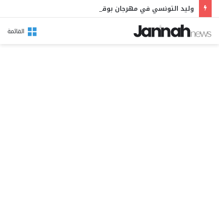
وليد التونسي في مهرجان بوقرنين: سهرة تحتفي بالموروث الشعبي وصالح الفرزيط في البال
القائمة