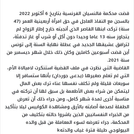
قضت محكمة فالنسيان الفرنسية بتاريخ 6 أكتوبر 2022
بالسجن مع النفاذ العاجل في حق امرأة أربعينية العمر (47
سنة) تركت ابنها القاصر الذي أنجبته خارج إطار الزواج لم
يتجاوز سنه 13 عاما وحيدا دون أكل أو شرب أو غاز تدفئة،
لترافق عشيقها الجديد في عطلة نهاية السنة إلى تونس
أين قضت أسبوعين كاملين وكان ذلك خلال شهر ديسمبر من
سنة 2021.
القاضية التي نظرت في ملف القضية استنكرت لامبالاة الأم،
التي لم تعلم صغيرها (يدعى جوردان) بأنها ستسافر إلا
سويعات قليلة ولم تكلف نفسها عناء ترك بعض المال
ليتمكن من شراء بعض الأطعمة بل سبق لها أن تركته في
مناسبة أخرى لمدة شهر كامل، ومن جراء ذلك أن تعرض
الطفلة لصدمة أصابته بالأرق ومشاهدة الكوابيس ليلا بتأكيد
من الخبراء النفسانيين الذين باشروا حالته بتكليف من
المحكمة، جراء تعرضه لسوء المعاملة من قبل والده
البيولوجي طيلة فترة غياب والدتهk