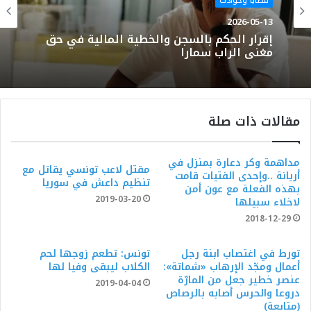
قضايا وحوادث
2026-05-13
إقرار الحكم بالسجن والخطية المالية في حق
مغني الراب سمارا
مقالات ذات صلة
مداهمة وكر دعارة بمنزل في
مقتل لاعب تونسي يقاتل مع
أريانة ..وإحدى الفتيات قامت
تنظيم داعش في سوريا
بهذه الفعلة مع عون أمن
2019-03-20
لاخلاء سبيلها
2018-12-29
تورط في اغتصاب ابنة رجل
تونس: تطعم زوجها لحم
أعمال ومجّد الإرهاب «شماتة»:
الكلاب ليبقى وفيا لها
عنصر خطير جعل من المارّة
2019-04-04
دروعا والحرس أصابه بالرصاص
(متابعة)