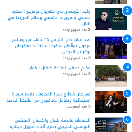
وليد التونسي في مهرجان بوقرنين: سهرة
تحتفي بالموروث الشعبي وصالح الفرزيط في
البال
منذ أسبوع واحد
بعد غياب دام أكثر من 15 عامًا… نور وسليم
عرجون يوقّعان سهرة استثنائية بمهرجان
بوڨرنين الدولي
منذ أسبوع واحد
مخيم صيفي لفائدة أطفال الفوار
منذ أسبوع واحد
مهرجان قرطاج:يسرا المحنوش تقدم سهرة
استثنائية وتفاعل جماهيري مع اغانيها الخاصة
منذ أسبوعين
الحمامات عاصمة للمال والأعمال: الملتقى
التونسي الخليجي يطرح آليات تمويل مبتكرة