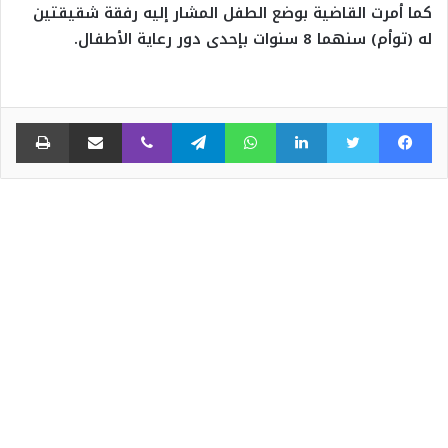
كما أمرت القاضية بوضع الطفل المشار إليه رفقة شقيقتين
له (توأم) سنهما 8 سنوات بإحدى دور رعاية الأطفال.
فيسبوك
تويتر
لينكدإن
واتساب
تيلقرام
ڤايبر
مشاركة عبر البريد
طبا