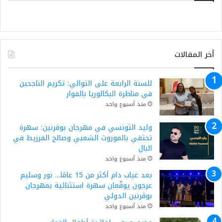
أخر المقالات
للسنة الرابعة على التوالي: تكريم الناجحين
في مناظرة البكالوريا بالفوار
منذ أسبوع واحد
وليد التونسي في مهرجان بوقرنين: سهرة
تحتفي بالموروث الشعبي وصالح الفرزيط في
البال
منذ أسبوع واحد
بعد غياب دام أكثر من 15 عامًا… نور وسليم
عرجون يوقّعان سهرة استثنائية بمهرجان
بوڨرنين الدولي
منذ أسبوع واحد