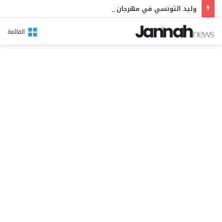
وليد التونسي في مهرجان بوقرنين: سهرة تحتفي بالموروث الشعبي وصالح الفرزيط في البال
القائمة