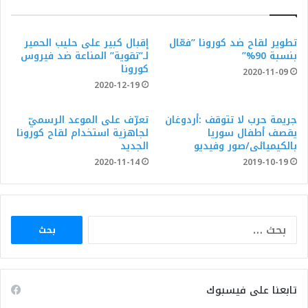
تطوير لقاح ضد كورونا ”فعّال
إقبال كبير على حليب الحمير
بنسبة 90%”
لـ”تقوية” المناعة ضد فيروس
كورونا
2020-11-09
2020-12-19
جريمة حرب لا تتوقف :أردوغان
تعرّف على الموعد الرسميّ
يقصف أطفال سوريا
لجاهزية استخدام لقاح كورونا
بالكيميائى/صور وفيديو
الجديد
2020-11-14
2019-10-19
البحث
عن:
تابعنا على فيسبوك