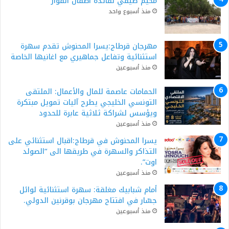
مخيم صيفي لفائدة أطفال الفوار
منذ أسبوع واحد
مهرجان قرطاج:يسرا المحنوش تقدم سهرة
استثنائية وتفاعل جماهيري مع اغانيها الخاصة
منذ أسبوعين
الحمامات عاصمة للمال والأعمال: الملتقى
التونسي الخليجي يطرح آليات تمويل مبتكرة
ويؤسس لشراكة ثلاثية عابرة للحدود
منذ أسبوعين
يسرا المحنوش في قرطاج:اقبال استثنائي على
التذاكر والسهرة في طريقها الى “الصولد
اوت”.
منذ أسبوعين
أمام شبابيك مغلقة: سهرة استثنائية لوائل
جسّار في افتتاح مهرجان بوقرنين الدولي.
منذ أسبوعين