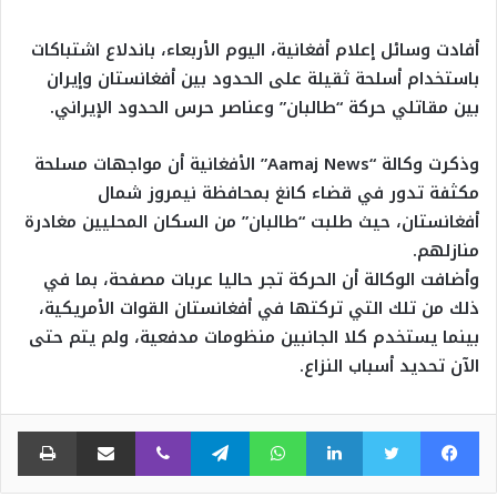
أفادت وسائل إعلام أفغانية، اليوم الأربعاء، باندلاع اشتباكات
باستخدام أسلحة ثقيلة على الحدود بين أفغانستان وإيران
بين مقاتلي حركة “طالبان” وعناصر حرس الحدود الإيراني.
وذكرت وكالة “Aamaj News” الأفغانية أن مواجهات مسلحة
مكثفة تدور في قضاء كانغ بمحافظة نيمروز شمال
أفغانستان، حيث طلبت “طالبان” من السكان المحليين مغادرة
منازلهم.
وأضافت الوكالة أن الحركة تجر حاليا عربات مصفحة، بما في
ذلك من تلك التي تركتها في أفغانستان القوات الأمريكية،
بينما يستخدم كلا الجانبين منظومات مدفعية، ولم يتم حتى
الآن تحديد أسباب النزاع.
فيسبوك
تويتر
لينكدإن
واتساب
تيلقرام
ڤايبر
مشاركة عبر البريد
طبا