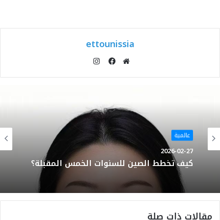
ettounissia
انستقرام
موقع
فيسبوك
الويب
عالمية
2026-02-27
كيف تخطط الصين للسنوات الخمس المقبلة؟
مقالات ذات صلة