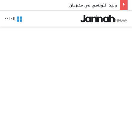
وليد التونسي في مهرجان بوقرنين: سهرة تحتفي بالموروث الشعبي وصالح الفرزيط في البال
القائمة