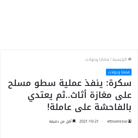
الرئيسية
/
قضايا وحوادث
قضايا وحوادث
سكرة: ينفذ عملية سطو مسلح
على مغازة أثاث..ثم يعتدي
بالفاحشة على عاملة!
ettounissia
2021-10-21
أقل من دقيقة