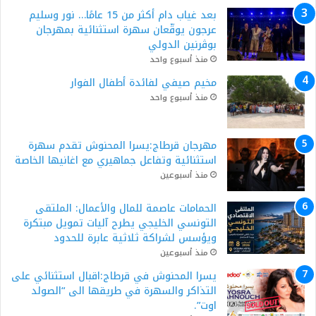
بعد غياب دام أكثر من 15 عامًا… نور وسليم
عرجون يوقّعان سهرة استثنائية بمهرجان
بوڨرنين الدولي
منذ أسبوع واحد
مخيم صيفي لفائدة أطفال الفوار
منذ أسبوع واحد
مهرجان قرطاج:يسرا المحنوش تقدم سهرة
استثنائية وتفاعل جماهيري مع اغانيها الخاصة
منذ أسبوعين
الحمامات عاصمة للمال والأعمال: الملتقى
التونسي الخليجي يطرح آليات تمويل مبتكرة
ويؤسس لشراكة ثلاثية عابرة للحدود
منذ أسبوعين
يسرا المحنوش في قرطاج:اقبال استثنائي على
التذاكر والسهرة في طريقها الى “الصولد
اوت”.