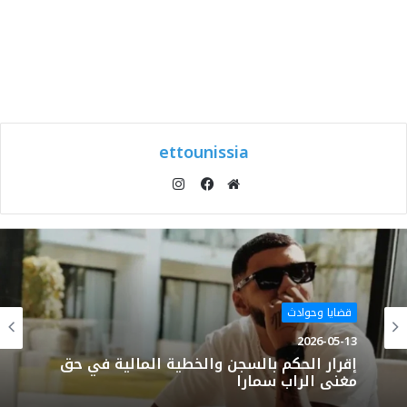
ettounissia
انستقرام
موقع
فيسبوك
الويب
قضايا وحوادث
2026-05-13
إقرار الحكم بالسجن والخطية المالية في حق
مغني الراب سمارا