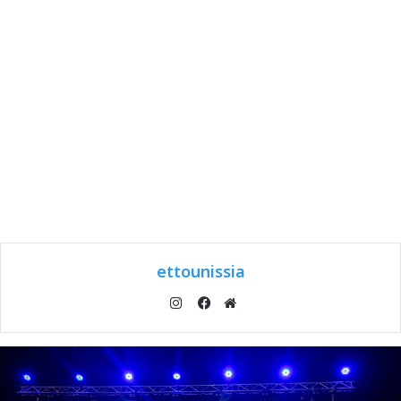
ettounissia
انستقرام
موقع
فيسبوك
الويب