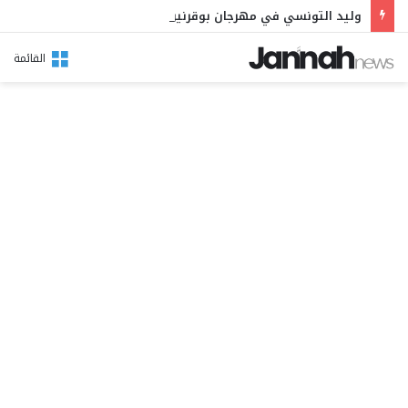
وليد التونسي في مهرجان بوقرنين: سهرة تحتفي بالموروث الشعبي وصالح الفرزيط في البال
القائمة