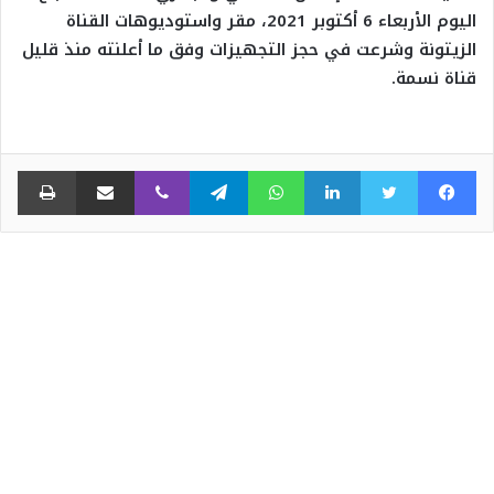
اليوم الأربعاء 6 أكتوبر 2021، مقر واستوديوهات القناة
الزيتونة وشرعت في حجز التجهيزات وفق ما أعلنته منذ قليل
قناة نسمة.
فيسبوك
تويتر
لينكدإن
واتساب
تيلقرام
ڤايبر
مشاركة عبر البريد
طبا