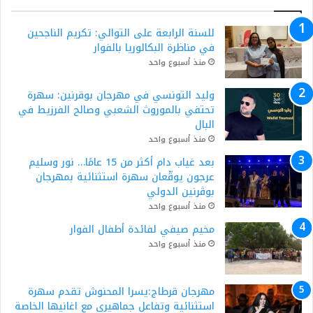
للسنة الرابعة على التوالي: تكريم الناجحين
في مناظرة البكالوريا بالفوار
منذ أسبوع واحد
وليد التونسي في مهرجان بوقرنين: سهرة
تحتفي بالموروث الشعبي وصالح الفرزيط في
البال
منذ أسبوع واحد
بعد غياب دام أكثر من 15 عامًا… نور وسليم
عرجون يوقّعان سهرة استثنائية بمهرجان
بوڨرنين الدولي
منذ أسبوع واحد
مخيم صيفي لفائدة أطفال الفوار
منذ أسبوع واحد
مهرجان قرطاج:يسرا المحنوش تقدم سهرة
استثنائية وتفاعل جماهيري مع اغانيها الخاصة