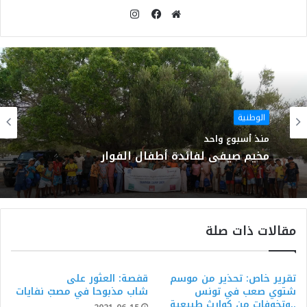
انستقرام
موقع
فيسبوك
الويب
الوطنية
منذ أسبوع واحد
مخيم صيفي لفائدة أطفال الفوار
مقالات ذات صلة
تقرير خاص: تحذير من موسم
قفصة: العثور على
شتوي صعب في تونس
شاب مذبوحا في مصبّ نفايات‎
..وتخوفات من كوارث طبيعية