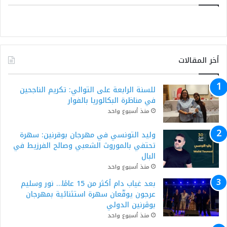
أخر المقالات
للسنة الرابعة على التوالي: تكريم الناجحين
في مناظرة البكالوريا بالفوار
منذ أسبوع واحد
وليد التونسي في مهرجان بوقرنين: سهرة
تحتفي بالموروث الشعبي وصالح الفرزيط في
البال
منذ أسبوع واحد
بعد غياب دام أكثر من 15 عامًا… نور وسليم
عرجون يوقّعان سهرة استثنائية بمهرجان
بوڨرنين الدولي
منذ أسبوع واحد