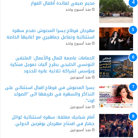
مخيم صيفي لفائدة أطفال الفوار
منذ أسبوع واحد
مهرجان قرطاج:يسرا المحنوش تقدم سهرة
استثنائية وتفاعل جماهيري مع اغانيها الخاصة
منذ أسبوع واحد
الحمامات عاصمة للمال والأعمال: الملتقى
التونسي الخليجي يطرح آليات تمويل مبتكرة
ويؤسس لشراكة ثلاثية عابرة للحدود
منذ أسبوعين
يسرا المحنوش في قرطاج:اقبال استثنائي على
التذاكر والسهرة في طريقها الى “الصولد
اوت”.
منذ أسبوعين
أمام شبابيك مغلقة: سهرة استثنائية لوائل
جسّار في افتتاح مهرجان بوقرنين الدولي.
منذ أسبوعين