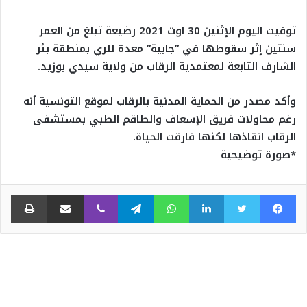
توفيت اليوم الإثنين 30 اوت 2021 رضيعة تبلغ من العمر
سنتين إثر سقوطها في ”جابية” معدة للري بمنطقة بئر
الشارف التابعة لمعتمدية الرقاب من ولاية سيدي بوزيد.
وأكد مصدر من الحماية المدنية بالرقاب لموقع التونسية أنه
رغم محاولات فريق الإسعاف والطاقم الطبي بمستشفى
الرقاب انقاذها لكنها فارقت الحياة.
*صورة توضيحية
فيسبوك
تويتر
لينكدإن
واتساب
تيلقرام
ڤايبر
مشاركة عبر البريد
طبا