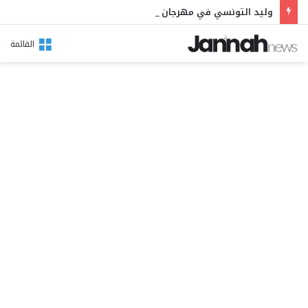
وليد التونسي في مهرجان بوقرنين: سهرة تحتفي بالموروث الشعبي وصالح الفرزيط في البال
القائمة