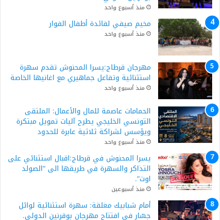
منذ أسبوع واحد
مخيم صيفي لفائدة أطفال الفوار
منذ أسبوع واحد
مهرجان قرطاج:يسرا المحنوش تقدم سهرة
استثنائية وتفاعل جماهيري مع اغانيها الخاصة
منذ أسبوع واحد
الحمامات عاصمة للمال والأعمال: الملتقى
التونسي الخليجي يطرح آليات تمويل مبتكرة
ويؤسس لشراكة ثلاثية عابرة للحدود
منذ أسبوع واحد
يسرا المحنوش في قرطاج:اقبال استثنائي على
التذاكر والسهرة في طريقها الى “الصولد
اوت”.
منذ أسبوعين
أمام شبابيك مغلقة: سهرة استثنائية لوائل
جسّار في افتتاح مهرجان بوقرنين الدولي.