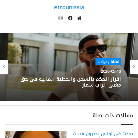
ettounissia
انستقرام
موقع
فيسبوك
الويب
قضايا وحوادث
2026-05-13
إقرار الحكم بالسجن والخطية المالية في حق
مغني الراب سمارا
مقالات ذات صلة
يحدث في تونس:يجبرون فتيات