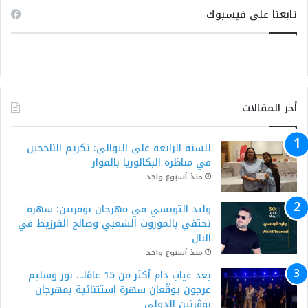
تابعنا على فيسبوك
أخر المقالات
للسنة الرابعة على التوالي: تكريم الناجحين
في مناظرة البكالوريا بالفوار
منذ أسبوع واحد
وليد التونسي في مهرجان بوقرنين: سهرة
تحتفي بالموروث الشعبي وصالح الفرزيط في
البال
منذ أسبوع واحد
بعد غياب دام أكثر من 15 عامًا… نور وسليم
عرجون يوقّعان سهرة استثنائية بمهرجان
بوڨرنين الدولي