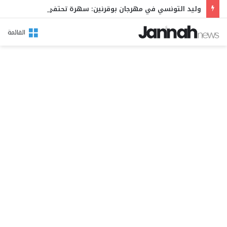
وليد التونسي في مهرجان بوقرنين: سهرة تحتفي بالموروث الشعبي وصالح الفرزيط في البال
القائمة