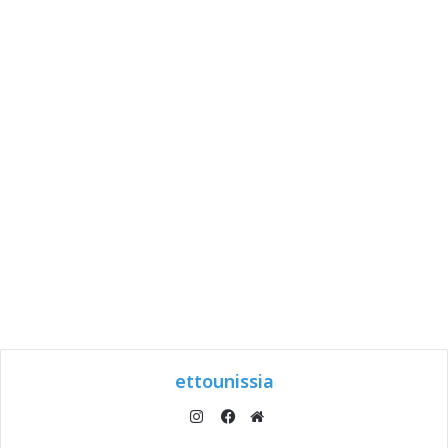
ettounissia
انستقرام
موقع
فيسبوك