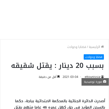
الرئيسية
/
قضايا وحوادث
قضايا وحوادث
بسبب 20 دينار : يقتل شقيقه
ettounissia
2021-03-04
أقل من دقيقة
صورة توضيحية
أصدرت الدائرة الجنائية بالمحكمة الابتدائية بباجة، حكما
بالسجن المؤبد في حق كهل عمره 46 عاما متهم بقتل