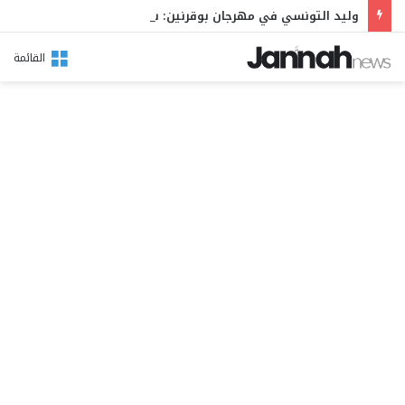
وليد التونسي في مهرجان بوقرنين: سهرة تحتفي بالموروث الشعبي وصالح الفرزيط في البال
القائمة