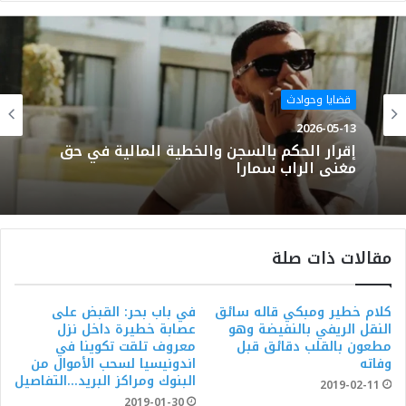
الويب
قضايا وحوادث
2026-05-13
إقرار الحكم بالسجن والخطية المالية في حق
مغني الراب سمارا
مقالات ذات صلة
كلام خطير ومبكي قاله سائق
في باب بحر: القبض على
النقل الريفي بالنفيضة وهو
عصابة خطيرة داخل نزل
مطعون بالقلب دقائق قبل
معروف تلقت تكوينا في
وفاته
اندونيسيا لسحب الأموال من
البنوك ومراكز البريد…التفاصيل
2019-02-11
2019-01-30