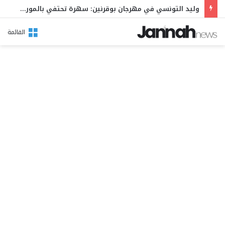
وليد التونسي في مهرجان بوقرنين: سهرة تحتفي بالموروث الشعبي وصالح الفرزيط في البال
القائمة