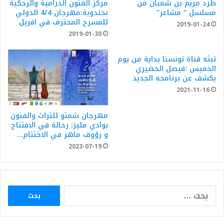
طرد مريم بن شعبان من
مركز الفنون الدرامية والرحكية
مسلسل ” مشاعر”
بجندوبة:مهرجان 4/4 الدولي
للمسرح المحترف في افريل
2019-01-24
2019-01-30
تبثه قناة تونسنا بداية من يوم
الخميس :فيصل الحضيري
يكشف عن برنامجه الجديد
2021-11-16
مهرجان شمتو للتراث والفنون
بوادي مليز: رحالة في الافتتاح
و رؤوف ماهر في الاختتام…
2023-07-19
البحث
عن: