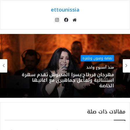
ettounissia
انستقرام
موقع
فيسبوك
الويب
ثقافة وفنون وتلفزة
منذ أسبوع واحد
مهرجان قرطاج:يسرا المحنوش تقدم سهرة
استثنائية وتفاعل جماهيري مع اغانيها
الخاصة
مقالات ذات صلة