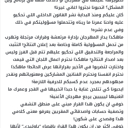
تصويرها! غنيتها في مهرجان او دندنت منها في برنامج وين
المشكل؟ اتحبونا نجتروا اغاني غيرنا!
كان عليكم ومنذ البداية نشر القانون الداخلي اللي تحكيو
عليه واحنا عمرنا ما ريناه وتتحملوا مسؤوليتكم في ذلك
وفي عدم نشره!
ماهكذا يدار المهرجان بإدارة مرتعشة وقرارات مرتجلة وتهرب
من تحمل المسؤولية كاملة وخاصة بعد إعلان النتائج! التثبت
والمراجعة والتدقيق اللي تحكيو عليهم تتم قبل الفرز وليس
بعد اصدار النتائج! ماهكذا نحترم اعمال اللجان التي قيمت
واختارت لتضربوا في الأخير بقراراتها عرض الحائط! ماهكذا
نحترم انفسنا ونحترم الفنانين المشاركين ومعنوياتهم ونقدر
مجهودهم بمجرد عدم كسبكم للحرفية اللازمة!
ايحبونا كي تتلحن غناية يا حبذا اتخبيها في القجر وعمرك ما
اتغنيها لييييين يرجع مهرجان الأغنية!
خوفي ان يكون هذا القرار مبني على منطق التشفي
وتصفية حسابات واصدقائي المقربين يعرفو معنى كلامي
هذا وقصدي على شكون!
خوفي اكثر من ان يكون هذا القرار بإقصاء “ياوليدي” لأنها