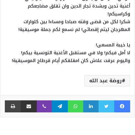
أغنية تدين وبشدة تجار الدين وان تقلق مضاجعكم
وكراسيكم!
شكرا لكل من قضى وقته صباحا ومساءا بين كلوارات
المهرجان ليتم إقصائي! لم نسمع لكم جملة موسيقية!
يا خيبة المسعى!
لا أمل فيكم! ولا في مستقبل الأغنية التونسية بيكم!
واليوم عرفت علاش كان امقلقكم أيام قرطاج الموسيقية!
روضة عبد الله
فيسبوك
تويتر
لينكدإن
واتساب
تيلقرام
ڤايبر
مشاركة عبر البريد
طبا