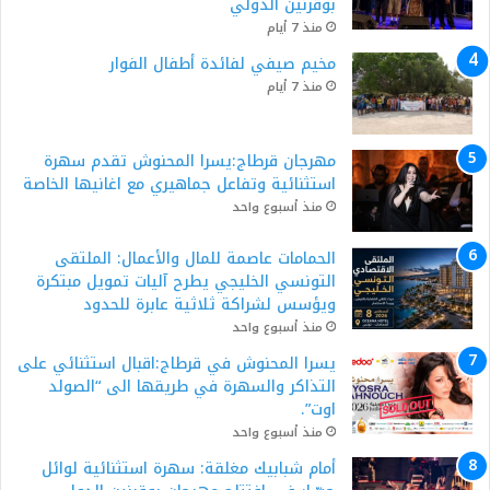
بوڨرنين الدولي
منذ 7 أيام
مخيم صيفي لفائدة أطفال الفوار
منذ 7 أيام
مهرجان قرطاج:يسرا المحنوش تقدم سهرة
استثنائية وتفاعل جماهيري مع اغانيها الخاصة
منذ أسبوع واحد
الحمامات عاصمة للمال والأعمال: الملتقى
التونسي الخليجي يطرح آليات تمويل مبتكرة
ويؤسس لشراكة ثلاثية عابرة للحدود
منذ أسبوع واحد
يسرا المحنوش في قرطاج:اقبال استثنائي على
التذاكر والسهرة في طريقها الى “الصولد
اوت”.
منذ أسبوع واحد
أمام شبابيك مغلقة: سهرة استثنائية لوائل