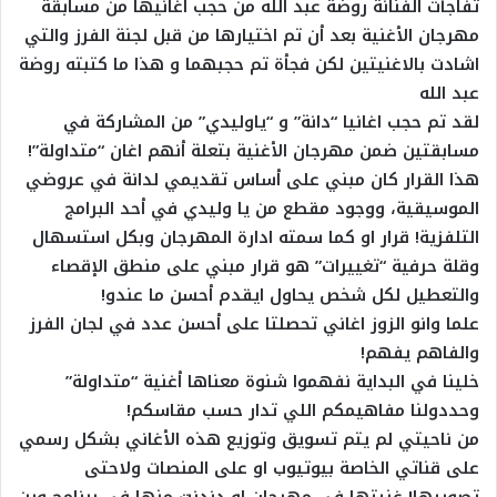
تفاجأت الفنانة روضة عبد الله من حجب اغانيها من مسابقة
مهرجان الأغنية بعد أن تم اختيارها من قبل لجنة الفرز والتي
اشادت بالاغنيتين لكن فجأة تم حجبهما و هذا ما كتبته روضة
عبد الله
لقد تم حجب اغانيا “دانة” و “ياوليدي” من المشاركة في
مسابقتين ضمن مهرجان الأغنية بتعلة أنهم اغان “متداولة”!
هذا القرار كان مبني على أساس تقديمي لدانة في عروضي
الموسيقية، ووجود مقطع من يا وليدي في أحد البرامج
التلفزية! قرار او كما سمته ادارة المهرجان وبكل استسهال
وقلة حرفية “تغييرات” هو قرار مبني على منطق الإقصاء
والتعطيل لكل شخص يحاول ايقدم أحسن ما عندو!
علما وانو الزوز اغاني تحصلتا على أحسن عدد في لجان الفرز
والفاهم يفهم!
خلينا في البداية نفهموا شنوة معناها أغنية “متداولة”
وحددولنا مفاهيمكم اللي تدار حسب مقاسكم!
من ناحيتي لم يتم تسويق وتوزيع هذه الأغاني بشكل رسمي
على قناتي الخاصة بيوتيوب او على المنصات ولاحتى