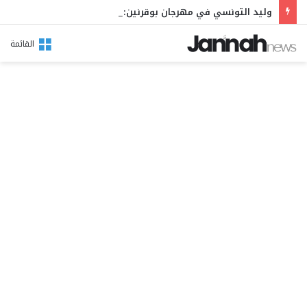
وليد التونسي في مهرجان بوقرنين: سهرة تحتفي بالموروث الشعبي وصالح الفرزيط في البال
القائمة