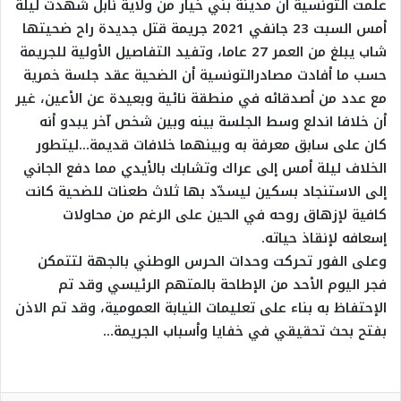
علمت التونسية أن مدينة بني خيار من ولاية نابل شهدت ليلة
أمس السبت 23 جانفي 2021 جريمة قتل جديدة راح ضحيتها
شاب يبلغ من العمر 27 عاما، وتفيد التفاصيل الأولية للجريمة
حسب ما أفادت مصادرالتونسية أن الضحية عقد جلسة خمرية
مع عدد من أصدقائه في منطقة نائية وبعيدة عن الأعين، غير
أن خلافا اندلع وسط الجلسة بينه وبين شخص آخر يبدو أنه
كان على سابق معرفة به وبينهما خلافات قديمة…ليتطور
الخلاف ليلة أمس إلى عراك وتشابك بالأيدي مما دفع الجاني
إلى الاستنجاد بسكين ليسدّد بها ثلاث طعنات للضحية كانت
كافية لإزهاق روحه في الحين على الرغم من محاولات
إسعافه لإنقاذ حياته.
وعلى الفور تحركت وحدات الحرس الوطني بالجهة لتتمكن
فجر اليوم الأحد من الإطاحة بالمتهم الرئيسي وقد تم
الإحتفاظ به بناء على تعليمات النيابة العمومية، وقد تم الاذن
بفتح بحث تحقيقي في خفايا وأسباب الجريمة…