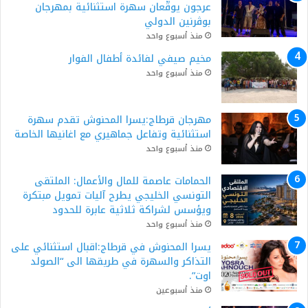
عرجون يوقّعان سهرة استثنائية بمهرجان
بوڨرنين الدولي
منذ أسبوع واحد
مخيم صيفي لفائدة أطفال الفوار
منذ أسبوع واحد
مهرجان قرطاج:يسرا المحنوش تقدم سهرة
استثنائية وتفاعل جماهيري مع اغانيها الخاصة
منذ أسبوع واحد
الحمامات عاصمة للمال والأعمال: الملتقى
التونسي الخليجي يطرح آليات تمويل مبتكرة
ويؤسس لشراكة ثلاثية عابرة للحدود
منذ أسبوع واحد
يسرا المحنوش في قرطاج:اقبال استثنائي على
التذاكر والسهرة في طريقها الى “الصولد
اوت”.
منذ أسبوعين