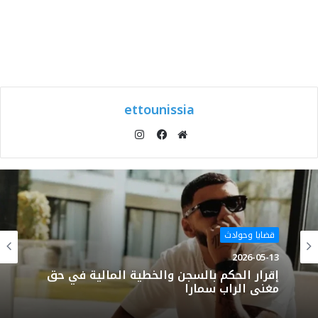
ettounissia
انستقرام
موقع
فيسبوك
الويب
قضايا وحوادث
2026-05-13
إقرار الحكم بالسجن والخطية المالية في حق
مغني الراب سمارا