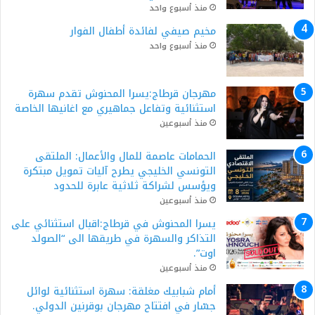
منذ أسبوع واحد
مخيم صيفي لفائدة أطفال الفوار
منذ أسبوع واحد
مهرجان قرطاج:يسرا المحنوش تقدم سهرة
استثنائية وتفاعل جماهيري مع اغانيها الخاصة
منذ أسبوعين
الحمامات عاصمة للمال والأعمال: الملتقى
التونسي الخليجي يطرح آليات تمويل مبتكرة
ويؤسس لشراكة ثلاثية عابرة للحدود
منذ أسبوعين
يسرا المحنوش في قرطاج:اقبال استثنائي على
التذاكر والسهرة في طريقها الى “الصولد
اوت”.
منذ أسبوعين
أمام شبابيك مغلقة: سهرة استثنائية لوائل
جسّار في افتتاح مهرجان بوقرنين الدولي.