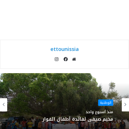
ettounissia
انستقرام
موقع
فيسبوك
الويب
الوطنية
منذ أسبوع واحد
مخيم صيفي لفائدة أطفال الفوار