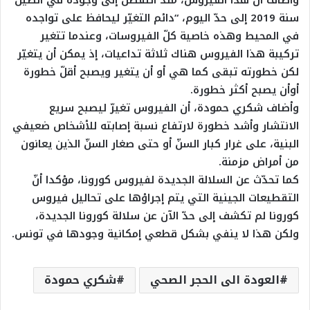
وأضاف أنّ هذا الفيروس، منذ التفطن إلى وجوده في الصين
سنة 2019 إلى حدّ اليوم، “دائم التغيّر ليحافظ على تواجده
في المحيط وهذه خاصية كلّ الفيروسات، وعندما تتغير
تركيبة هذا الفيروس هناك ثلاثة تداعيات، إذ يمكن أن يتغيّر
لكن خطورته تبقى كما هي أو أن يتغير ويصبح أقلّ خطورة
أوأن يصبح أكثر خطورة.
وأضاف شكري حمودة، أن الفيروس تغيرّ ليصبح سريع
الانتشار وأشد خطورة لارتفاع نسبة إصابته للأشخاص ضعيفي
البنية، على غرار كبار السنّ أو حتى صغار السنّ الذين يعانون
من أمراض مزمنة.
كما تحدّث عن السلالة الجديدة لفيروس كورونا، مؤكدا أنّ
التقطيعات الجينية التي يتم إجراؤها على تحاليل فيروس
كورونا لم تكشف إلى حدّ الآن عن سلالة كورونا الجديدة،
ولكن هذا لا ينفي بشكل قطعي إمكانية وجودها في تونس.
العودة الى الحجر الصحي
شكري حمودة