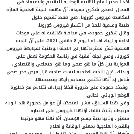
أكد المدير العام للهيئة الوطنية للتقييم والاعتماد في
المجال الصحي شكري حمودة، أنّ مهمة اللجنة العلمية القارّة
لمكافحة فيروس كورونا، هي فقط تقديم حلول
طبية وعلمية للحدّ من انتشار فيروس كورونا.
وقال شكري حمودة، في مداخلة هاتفية له على موجات
اذاعة وزاييك اف ام اليوم 8 جانفي 2021، على أنّ اللجنة
العلمية تمرّر مقترحاتها إلى اللجنة الوطنية لمجابهة فيروس
كورونا، وهي لجنة أفقية في رئاسة الحكومة تعمل على
الموازنة بين كلّ ما هو صحي وما هو اجتماعي واقتصادي،
وبذلك، فإن اللجنة العلمية ليست صاحبة قرار فرض حجر صحي
شامل إذ أنّها تكتفي بتقديم رأيها ونصيحتها.
وشدّد حمودة على ضرورة اتخاذ إجراءات تتلاءم مع خطورة
الوضع الوبائي الحالي.
وفي هذا السياق، فسّر المتحدّث أنّ عوامل خطورة هذا الوباء
مرتبطة بثلاث نقاط، أوّلها الفيروس على اعتباره
متغيّرا، وثانيا بنية جسم الإنسان، أمّا ثالثا فهو مرتبط
بالقدرة العلاجية بمعنى الوقاية والعلاج.