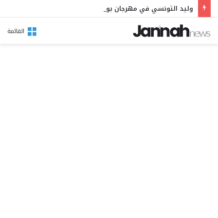
وليد التونسي في مهرجان بوقرنين: سهرة تحتفي بالموروث الشعبي وصالح الفرزيط في البال
القائمة