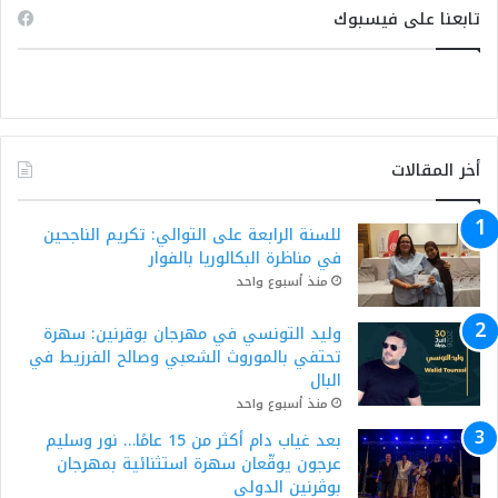
تابعنا على فيسبوك
أخر المقالات
للسنة الرابعة على التوالي: تكريم الناجحين
في مناظرة البكالوريا بالفوار
منذ أسبوع واحد
وليد التونسي في مهرجان بوقرنين: سهرة
تحتفي بالموروث الشعبي وصالح الفرزيط في
البال
منذ أسبوع واحد
بعد غياب دام أكثر من 15 عامًا… نور وسليم
عرجون يوقّعان سهرة استثنائية بمهرجان
بوڨرنين الدولي