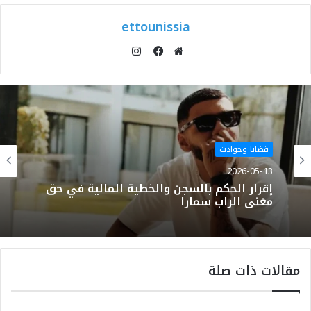
ettounissia
انستقرام
موقع
فيسبوك
الويب
قضايا وحوادث
2026-05-13
إقرار الحكم بالسجن والخطية المالية في حق
مغني الراب سمارا
مقالات ذات صلة