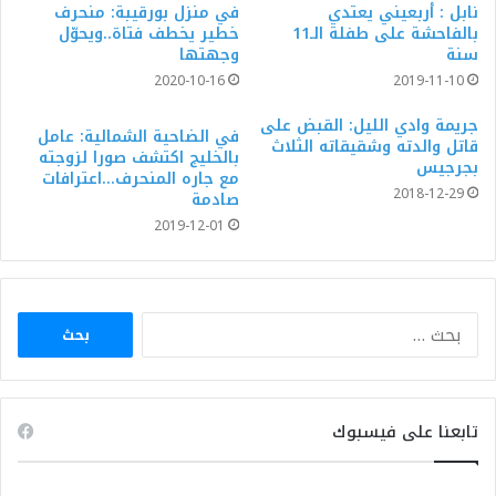
نابل : أربعيني يعتدي
في منزل بورقيبة: منحرف
بالفاحشة على طفلة الـ11
خطير يخطف فتاة..ويحوّل
سنة
وجهتها
2020-10-16
2019-11-10
جريمة وادي الليل: القبض على
في الضاحية الشمالية: عامل
قاتل والدته وشقيقاته الثلاث
بالخليج اكتشف صورا لزوجته
بجرجيس
مع جاره المنحرف…اعترافات
2018-12-29
صادمة
2019-12-01
البحث
عن:
تابعنا على فيسبوك