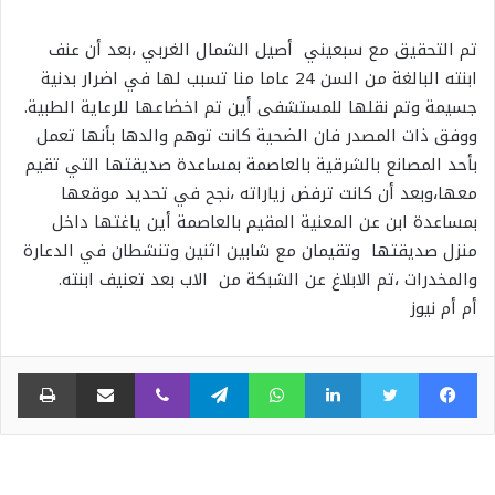
تم التحقيق مع سبعيني أصيل الشمال الغربي ،بعد أن عنف
ابنته البالغة من السن 24 عاما منا تسبب لها في اضرار بدنية
جسيمة وتم نقلها للمستشفى أين تم اخضاعها للرعاية الطبية.
ووفق ذات المصدر فان الضحية كانت توهم والدها بأنها تعمل
بأحد المصانع بالشرقية بالعاصمة بمساعدة صديقتها التي تقيم
معها،وبعد أن كانت ترفض زياراته ،نجح في تحديد موقعها
بمساعدة ابن عن المعنية المقيم بالعاصمة أين ياغتها داخل
منزل صديقتها وتقيمان مع شابين اثنين وتنشطان في الدعارة
والمخدرات ،تم الابلاغ عن الشبكة من الاب بعد تعنيف ابنته.
أم أم نيوز
فيسبوك
تويتر
لينكدإن
واتساب
تيلقرام
ڤايبر
مشاركة عبر البريد
طبا