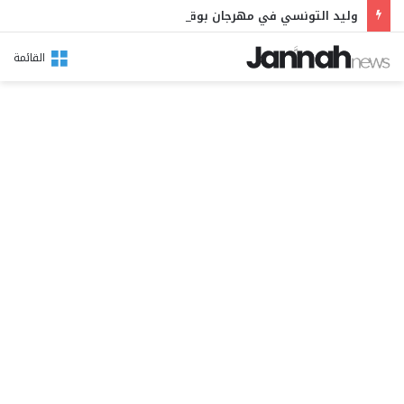
وليد التونسي في مهرجان بوقرنين: سهرة تحتفي بالموروث الشعبي وصالح الفرزيط في البال
القائمة