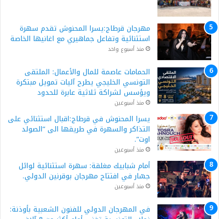
مهرجان قرطاج:يسرا المحنوش تقدم سهرة
استثنائية وتفاعل جماهيري مع اغانيها الخاصة
منذ أسبوع واحد
الحمامات عاصمة للمال والأعمال: الملتقى
التونسي الخليجي يطرح آليات تمويل مبتكرة
ويؤسس لشراكة ثلاثية عابرة للحدود
منذ أسبوعين
يسرا المحنوش في قرطاج:اقبال استثنائي على
التذاكر والسهرة في طريقها الى “الصولد
اوت”.
منذ أسبوعين
أمام شبابيك مغلقة: سهرة استثنائية لوائل
جسّار في افتتاح مهرجان بوقرنين الدولي.
منذ أسبوعين
في المهرجان الدولي للفنون الشعبية بأوذنة: