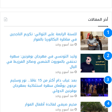
أخر المقالات
للسنة الرابعة على التوالي: تكريم الناجحين
في مناظرة البكالوريا بالفوار
منذ أسبوع واحد
وليد التونسي في مهرجان بوقرنين: سهرة
تحتفي بالموروث الشعبي وصالح الفرزيط في
البال
منذ أسبوع واحد
بعد غياب دام أكثر من 15 عامًا… نور وسليم
عرجون يوقّعان سهرة استثنائية بمهرجان
بوڨرنين الدولي
منذ أسبوع واحد
مخيم صيفي لفائدة أطفال الفوار
منذ أسبوع واحد