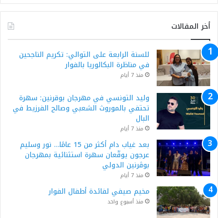
أخر المقالات
للسنة الرابعة على التوالي: تكريم الناجحين
في مناظرة البكالوريا بالفوار
منذ 7 أيام
وليد التونسي في مهرجان بوقرنين: سهرة
تحتفي بالموروث الشعبي وصالح الفرزيط في
البال
منذ 7 أيام
بعد غياب دام أكثر من 15 عامًا… نور وسليم
عرجون يوقّعان سهرة استثنائية بمهرجان
بوڨرنين الدولي
منذ 7 أيام
مخيم صيفي لفائدة أطفال الفوار
منذ أسبوع واحد