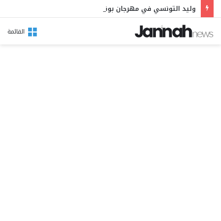
وليد التونسي في مهرجان بوقرنين: سهرة تحتفي بالموروث الشعبي وصالح الفرزيط في البال
القائمة