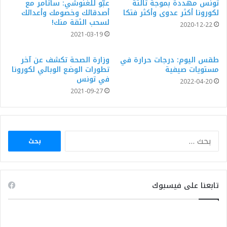
تونس مهددة بموجة ثالثة
عبّو للغنوشي: سأتآمر مع
لكورونا أكثر عدوى وأكثر فتكا
أصدقائك وخصومك وأعدائك
لسحب الثقة منك!
2020-12-22
2021-03-19
طقس اليوم: درجات حرارة في
وزارة الصحة تكشف عن آخر
مستويات صيفية
تطورات الوضع الوبائي لكورونا
في تونس
2022-04-20
2021-09-27
البحث
عن:
تابعنا على فيسبوك