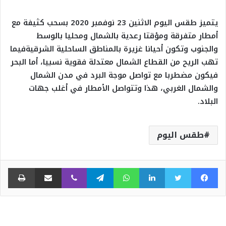
‫يتميز طقس اليوم الاثنين 23 نوفمبر 2020 بسحب كثيفة مع
أمطار متفرقة ومؤقتا رعدية بالشمال ومحليا بالوسط
والجنوب وتكون أحيانا غزيرة بالمناطق الساحلية الشرقيةفيما
تهب الريح من القطاع الشمال معتدلة فقوية نسبيا، أما البحر
فيكون مضطربا مع تواصل موجة البرد في مدن الشمال
والشمال الغربي، هذا وتتواصل الأمطار في أغلب جهات
البلاد.‬
طقس اليوم
فيسبوك
تويتر
لينكدإن
واتساب
تيلقرام
ڤايبر
مشاركة عبر البريد
طبا