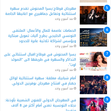
مهرجان قرطاج:يسرا المحنوش تقدم سهرة
استثنائية وتفاعل جماهيري مع اغانيها الخاصة
منذ أسبوع واحد
الحمامات عاصمة للمال والأعمال: الملتقى
التونسي الخليجي يطرح آليات تمويل مبتكرة
ويؤسس لشراكة ثلاثية عابرة للحدود
منذ أسبوع واحد
يسرا المحنوش في قرطاج:اقبال استثنائي على
التذاكر والسهرة في طريقها الى “الصولد
اوت”.
منذ أسبوع واحد
أمام شبابيك مغلقة: سهرة استثنائية لوائل
جسّار في افتتاح مهرجان بوقرنين الدولي.
منذ أسبوع واحد
في المهرجان الدولي للفنون الشعبية بأوذنة:
نجلاء التونسية تغني أمام أكثر من 8 آلاف
متفرجا