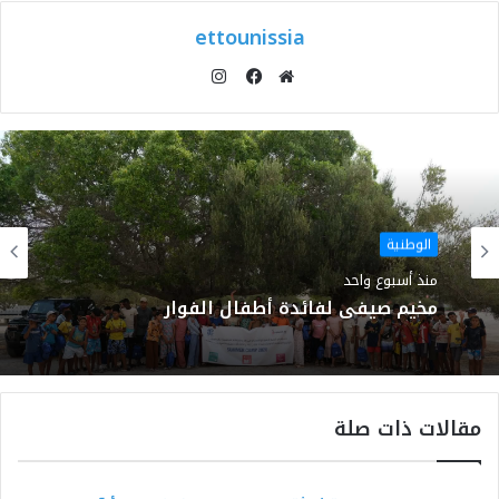
ettounissia
انستقرام
موقع
فيسبوك
الويب
الوطنية
منذ أسبوع واحد
مخيم صيفي لفائدة أطفال الفوار
مقالات ذات صلة