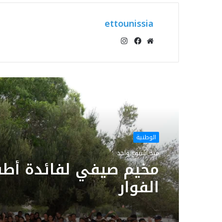
ettounissia
انستقرام
موقع
فيسبوك
الويب
أقرأ التالي
الوطنية
منذ أسبوع واحد
مخيم صيفي لفائدة أطف
الفوار