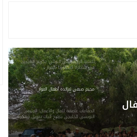
احتفالات النادي الإفريقي بالبطولة: الداخلية
تعلن عن إجراءات أمنية استثنائية
الصحة العالمية: 7 إجراءات عاجلة للوقاية من
فيروس ‘هانتا’
للسنة الرابعة على التوالي: تكريم الناجحين
في مناظرة البكالوريا بالفوار
مخيم صيفي لفائدة أطفال الفوار
ال
الحمامات عاصمة للمال والأعمال: الملتقى
التونسي الخليجي يطرح آليات تمويل مبتكرة
ويؤسس لشراكة ثلاثية عابرة للحدود