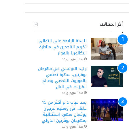
أخر المقالات
للسنة الرابعة على التوالي:
تكريم الناجحين في مناظرة
البكالوريا بالفوار
منذ أسبوع واحد
وليد التونسي في مهرجان
بوقرنين: سهرة تحتفي
بالموروث الشعبي وصالح
الفرزيط في البال
منذ أسبوع واحد
بعد غياب دام أكثر من 15
عامًا… نور وسليم عرجون
يوقّعان سهرة استثنائية
بمهرجان بوڨرنين الدولي
منذ أسبوع واحد