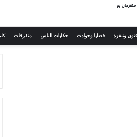
هرجان بوقرنين: سهرة تحتفي بالموروث الشعبي وصالح الفرزيط في البال
فنون وتلفزة
قضايا وحوادث
حكايات الناس
متفرقات
كلم