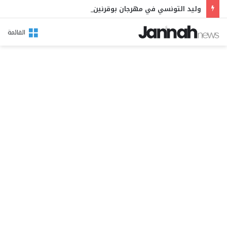
وليد التونسي في مهرجان بوقرنين: سهرة تحتفي بالموروث الشعبي وصالح الفرزيط في البال
القائمة