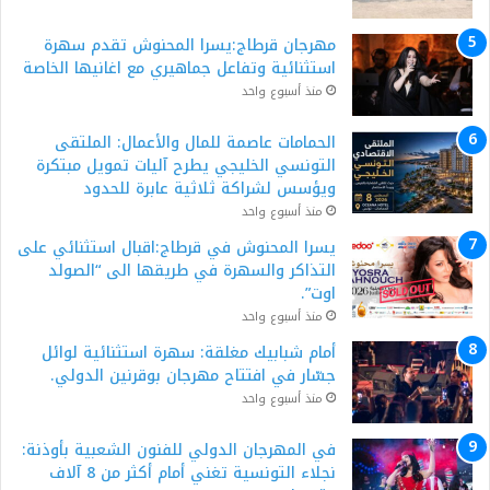
مهرجان قرطاج:يسرا المحنوش تقدم سهرة
استثنائية وتفاعل جماهيري مع اغانيها الخاصة
منذ أسبوع واحد
الحمامات عاصمة للمال والأعمال: الملتقى
التونسي الخليجي يطرح آليات تمويل مبتكرة
ويؤسس لشراكة ثلاثية عابرة للحدود
منذ أسبوع واحد
يسرا المحنوش في قرطاج:اقبال استثنائي على
التذاكر والسهرة في طريقها الى “الصولد
اوت”.
منذ أسبوع واحد
أمام شبابيك مغلقة: سهرة استثنائية لوائل
جسّار في افتتاح مهرجان بوقرنين الدولي.
منذ أسبوع واحد
في المهرجان الدولي للفنون الشعبية بأوذنة:
نجلاء التونسية تغني أمام أكثر من 8 آلاف