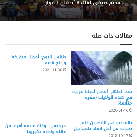
مخيم صيفي لفائدة أطفال الفوار
مقالات ذات صلة
طقس اليوم: أمطار متفرقة…
ورياح قوية
2021-11-30
بعد الظهر: أمطار أحيانا غزيرة
في هذه الولايات (نشرة
متابعة)
2026-01-16
بالفيديو في القصرين:غامر
جرجيس : وفاة سبعة أفراد من
بحياته من أجل انقاذ تلميذتين
عائلة واحدة بكورونا
2018-10-17