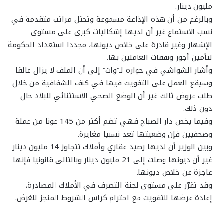
مليون دينار.
وبالرغم من أن هذه الإذاعة مسموعة وتحتل مراتب متقدمة في
نسب الاستماع غير أن لديها إشكاليات كبرى على مستوى
الإشهار وغير قادرة على خلاص ديونها، مجددا استعداد الحكومة
لتأمين أجور ونفقات العاملين بها.
وأشار الشواشي في حواره لـ”وات” إلى أن الملف لا يزال عالقا
وسيقع العمل على التفويت فيها في كنف الشفافية من خلال
طلب عروض ثالث غير أن الوضع الصحي الاستثنائي للبلاد حال
دون ذلك.
وفيما يخص دار الصباح فهي تضم أكثر من 145 عونا من عملة
وصحفيين فإن وضعيتها تعد نسبيا مغايرة.
وبين الوزير أن لديها رصيد عقاري وأملاك تتجاوز 14 مليون دينار
غير أن ديونها وصلت إلى 21 مليون دينار وبالتالي قانونيا فإنها
عاجزة عن خلاص ديونها.
وقد تقرّر على مستوى لجنة التصرف في الأملاك المصادرة،
إعادة عرضها للتفويت مع احترام كراس الشروط المنجز للغرض.