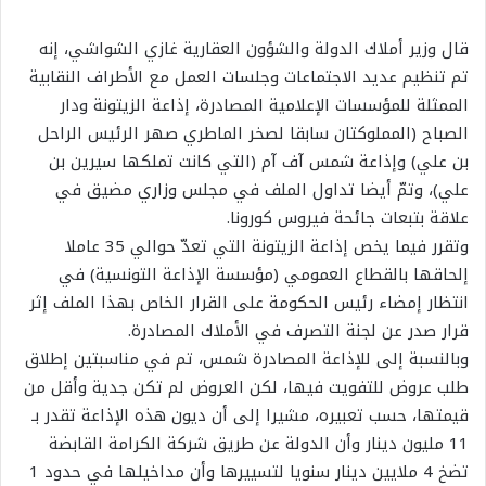
قال وزير أملاك الدولة والشؤون العقارية غازي الشواشي، إنه
تم تنظيم عديد الاجتماعات وجلسات العمل مع الأطراف النقابية
الممثلة للمؤسسات الإعلامية المصادرة، إذاعة الزيتونة ودار
الصباح (المملوكتان سابقا لصخر الماطري صهر الرئيس الراحل
بن علي) وإذاعة شمس آف آم (التي كانت تملكها سيرين بن
علي)، وتمّ أيضا تداول الملف في مجلس وزاري مضيق في
علاقة بتبعات جائحة فيروس كورونا.
وتقرر فيما يخص إذاعة الزيتونة التي تعدّ حوالي 35 عاملا
إلحاقها بالقطاع العمومي (مؤسسة الإذاعة التونسية) في
انتظار إمضاء رئيس الحكومة على القرار الخاص بهذا الملف إثر
قرار صدر عن لجنة التصرف في الأملاك المصادرة.
وبالنسبة إلى للإذاعة المصادرة شمس، تم في مناسبتين إطلاق
طلب عروض للتفويت فيها، لكن العروض لم تكن جدية وأقل من
قيمتها، حسب تعبيره، مشيرا إلى أن ديون هذه الإذاعة تقدر بـ
11 مليون دينار وأن الدولة عن طريق شركة الكرامة القابضة
تضخ 4 ملايين دينار سنويا لتسييرها وأن مداخيلها في حدود 1