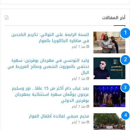
أخر المقالات
للسنة الرابعة على التوالي: تكريم الناجحين
في مناظرة البكالوريا بالفوار
منذ 7 أيام
وليد التونسي في مهرجان بوقرنين: سهرة
تحتفي بالموروث الشعبي وصالح الفرزيط في
البال
منذ 7 أيام
بعد غياب دام أكثر من 15 عامًا… نور وسليم
عرجون يوقّعان سهرة استثنائية بمهرجان
بوڨرنين الدولي
منذ 7 أيام
مخيم صيفي لفائدة أطفال الفوار
منذ 7 أيام