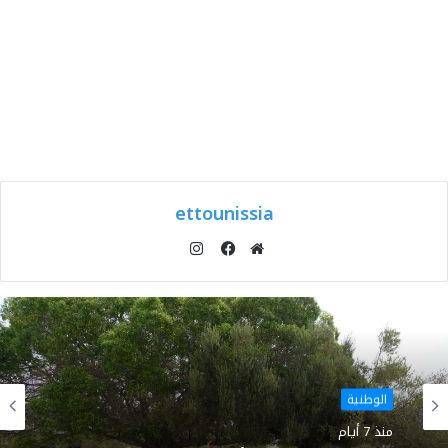
ettounissia
انستقرام
موقع
فيسبوك
الويب
الوطنية
منذ 7 أيام