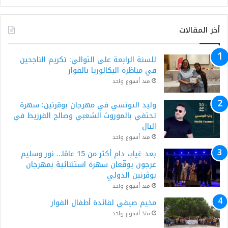
أخر المقالات
للسنة الرابعة على التوالي: تكريم الناجحين
في مناظرة البكالوريا بالفوار
منذ أسبوع واحد
وليد التونسي في مهرجان بوقرنين: سهرة
تحتفي بالموروث الشعبي وصالح الفرزيط في
البال
منذ أسبوع واحد
بعد غياب دام أكثر من 15 عامًا… نور وسليم
عرجون يوقّعان سهرة استثنائية بمهرجان
بوڨرنين الدولي
منذ أسبوع واحد
مخيم صيفي لفائدة أطفال الفوار
منذ أسبوع واحد