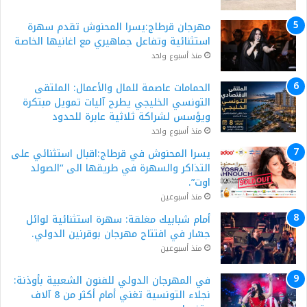
مهرجان قرطاج:يسرا المحنوش تقدم سهرة
استثنائية وتفاعل جماهيري مع اغانيها الخاصة
منذ أسبوع واحد
الحمامات عاصمة للمال والأعمال: الملتقى
التونسي الخليجي يطرح آليات تمويل مبتكرة
ويؤسس لشراكة ثلاثية عابرة للحدود
منذ أسبوع واحد
يسرا المحنوش في قرطاج:اقبال استثنائي على
التذاكر والسهرة في طريقها الى “الصولد
اوت”.
منذ أسبوعين
أمام شبابيك مغلقة: سهرة استثنائية لوائل
جسّار في افتتاح مهرجان بوقرنين الدولي.
منذ أسبوعين
في المهرجان الدولي للفنون الشعبية بأوذنة:
نجلاء التونسية تغني أمام أكثر من 8 آلاف