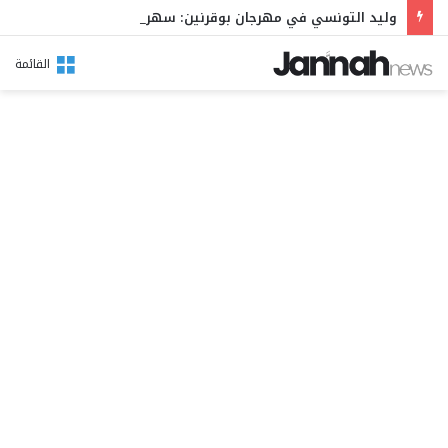
وليد التونسي في مهرجان بوقرنين: سهرة تحتفي بالموروث الشعبي وصالح الفرزيط في البال
القائمة