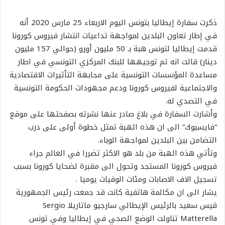
ذكرت سفارة إيطاليا بتونس اليوم الاربعاء 25 مارس 2020 أنه
في إطار تعاون البلدين لمواجهة تداعيات انتشار فيروس كورونا
قدمت إيطاليا لتونس هبة بـ 50 مليون أورو (حوالي 157 مليون
دينار) قالت انه تم توجيهها للبنك المركزي التونسي في اطار
مساعدة المؤسسات التونسية على مجابهة التأثيرات الاقتصادية
والاجتماعية لفيروس كورونا ودعم مجهودات الحكومة التونسية
في التصدي له.
وأشارت السفارة في بلاغ صادر عنها نشرته بصفحتها على موقع
“فايسبوك” الى ان هذه الهبة تمثل خطوة أولى على درب
التضامن بين البلدين لمواجهة الوباء.
وتأتي هذه الهبة من بلد هو الاكثر تضررا في العالم جراء
فيروس كورونا المستجد وتحول الى مقبرة لضحايا كورونا بسبب
تسجيل الاف الاصابات ومئات الوفيات يوميا .
يشار الى ان مكالمة هاتفية كانت قد جمعت رئيس الجمهورية
قيس سعيد بالرئيس الإيطالي سارجيو ماتاريلا Sergio
Matterella تناولت الوضع الصحي في إيطاليا وفي تونس