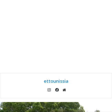
ettounissia
انستقرام
موقع
فيسبوك
الويب