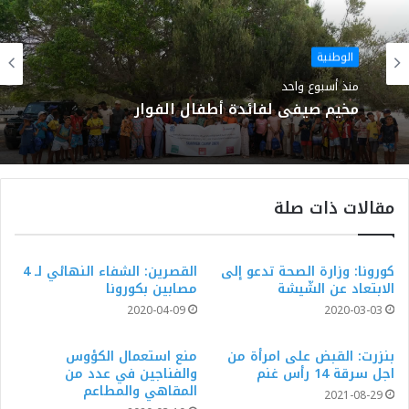
الوطنية
منذ أسبوع واحد
مخيم صيفي لفائدة أطفال الفوار
مقالات ذات صلة
كورونا: وزارة الصحة تدعو إلى
القصرين: الشفاء النهائي لـ 4
الابتعاد عن الشّيشة
مصابين بكورونا
2020-04-09
2020-03-03
بنزرت: القبض على امرأة من
منع استعمال الكؤوس
اجل سرقة 14 رأس غنم
والفناجين في عدد من
المقاهي والمطاعم
2021-08-29