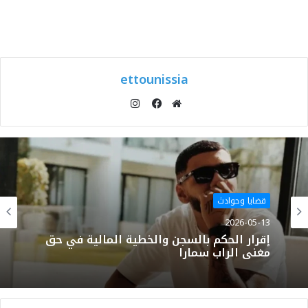
ettounissia
انستقرام
موقع
فيسبوك
الويب
قضايا وحوادث
2026-05-13
إقرار الحكم بالسجن والخطية المالية في حق
مغني الراب سمارا