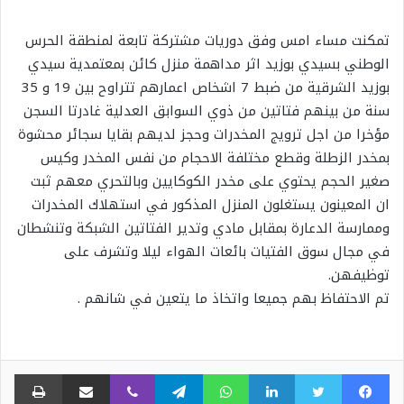
تمكنت مساء امس وفق دوريات مشتركة تابعة لمنطقة الحرس
الوطني بسيدي بوزيد اثر مداهمة منزل كائن بمعتمدية سيدي
بوزيد الشرقية من ضبط 7 اشخاص اعمارهم تتراوح بين 19 و 35
سنة من بينهم فتاتين من ذوي السوابق العدلية غادرتا السجن
مؤخرا من اجل ترويج المخدرات وحجز لديهم بقايا سجائر محشوة
بمخدر الزطلة وقطع مختلفة الاحجام من نفس المخدر وكيس
صغير الحجم يحتوي على مخدر الكوكايين وبالتحري معهم ثبت
ان المعينون يستغلون المنزل المذكور في استهلاك المخدرات
وممارسة الدعارة بمقابل مادي وتدير الفتاتين الشبكة وتنشطان
في مجال سوق الفتيات بائعات الهواء ليلا وتشرف على
توظيفهن.
تم الاحتفاظ بهم جميعا واتخاذ ما يتعين في شانهم .
فيسبوك
تويتر
لينكدإن
واتساب
تيلقرام
ڤايبر
مشاركة عبر البريد
طبا