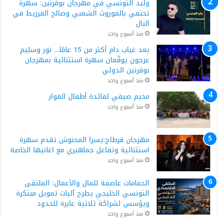
وليد التونسي في مهرجان بوقرنين: سهرة
تحتفي بالموروث الشعبي وصالح الفرزيط في
البال
منذ أسبوع واحد
بعد غياب دام أكثر من 15 عامًا… نور وسليم
عرجون يوقّعان سهرة استثنائية بمهرجان
بوڨرنين الدولي
منذ أسبوع واحد
مخيم صيفي لفائدة أطفال الفوار
منذ أسبوع واحد
مهرجان قرطاج:يسرا المحنوش تقدم سهرة
استثنائية وتفاعل جماهيري مع اغانيها الخاصة
منذ أسبوع واحد
الحمامات عاصمة للمال والأعمال: الملتقى
التونسي الخليجي يطرح آليات تمويل مبتكرة
ويؤسس لشراكة ثلاثية عابرة للحدود
منذ أسبوع واحد