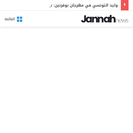
وليد التونسي في مهرجان بوقرنين: سهرة تحتفي بالموروث الشعبي وصالح الفرزيط في البال
القائمة