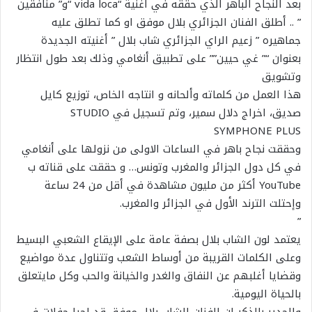
بعد النجاح الباهر الذي حققه في اغنية “vida loca “و” منافقين
” .. أطلق الفنان الجزائري بلال موفق او كما تطلق عليه
جماهيره ” زعيم الراي الجزائري شاب بلال ” أغنيته الجديدة
بعنوان “” غي حيين”” على تطبيق أنغامي وذلك بعد طول انتظار
وتشويق
هذا العمل من كلماته وألحانه و انتاجه الخاص، توزيع كايل
صديق، اخراج دلال سمير، وتم تسجيل في STUDIO
SYMPHONE PLUS
وحققت نجاح باهر في الساعات الاولى من نزولها على أنغامي
في كل دول الجزائر والمغرب وتونس… و حققت على قناته ب
YouTube أكثر من مليون مشاهدة في أقل من 24 ساعة
وإحتلت الترند الأول في الجزائر والمغرب.
”
يعتمد لون الشاب بلال بصفة عامة على الإيقاع الشعبي البسيط
وعلى الكلمات القريبة من أوساط الشعب وتتناول عدة مواضيع
وقضايا أغلبهم عن النفاق والغدر والخيانة والحب وكل مايتعلق
بالحياة اليومية.