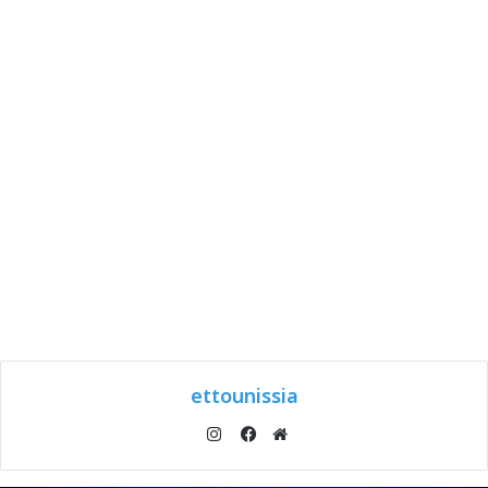
ettounissia
انستقرام
موقع
فيسبوك
الويب