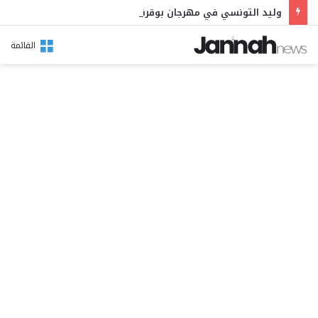
وليد التونسي في مهرجان بوقرنين: سهرة تحتفي بالموروث الشعبي وصالح الفرزيط في البال
القائمة