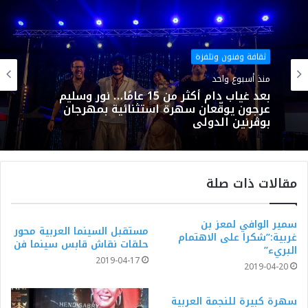
ثقافة وفنون وتلفزة
منذ أسبوع واحد
بعد غياب دام أكثر من 15 عامًا… نور وسليم
عرجون يوقّعان سهرة استثنائية بمهرجان
بوڨرنين الدولي
مقالات ذات صلة
سمير الوافي لمعز بن
مستقبل السينما العربية محور
غربية:”شكرا على الاهتمام
حلقات نقاش قابس سينما فن
البريء”
2019-04-17
2019-04-20
سهرة كبيرة للنجمة العربية