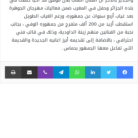
والجدير بالذكر ان الفنان الشاب بلال موفق قد احيا حفلات في
بلده الجزائر وحفل في المغرب ضمن فعاليات مهرجان الجوهرة
بعد غياب أربع سنوات عن جمهوره، ورغم الغياب الطويل
استقطب أزيد من 200 ألف متفرج من جمهوره الوفي ، بجانب
نخبة من الفنانين منهم زينة الداودية، وذلك في قالب فني
احترافي ، بالاضافة إلى تقديمه أبرز اغانيه الجديدة والقديمة
التي تفاعل معها الجمهور بحماس .
فيسبوك
تويتر
لينكدإن
واتساب
تيلقرام
ڤايبر
مشاركة عبر البريد
طبا