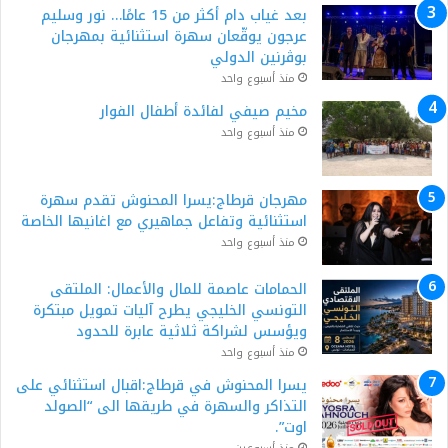
بعد غياب دام أكثر من 15 عامًا… نور وسليم
عرجون يوقّعان سهرة استثنائية بمهرجان
بوڨرنين الدولي
منذ أسبوع واحد
مخيم صيفي لفائدة أطفال الفوار
منذ أسبوع واحد
مهرجان قرطاج:يسرا المحنوش تقدم سهرة
استثنائية وتفاعل جماهيري مع اغانيها الخاصة
منذ أسبوع واحد
الحمامات عاصمة للمال والأعمال: الملتقى
التونسي الخليجي يطرح آليات تمويل مبتكرة
ويؤسس لشراكة ثلاثية عابرة للحدود
منذ أسبوع واحد
يسرا المحنوش في قرطاج:اقبال استثنائي على
التذاكر والسهرة في طريقها الى “الصولد
اوت”.