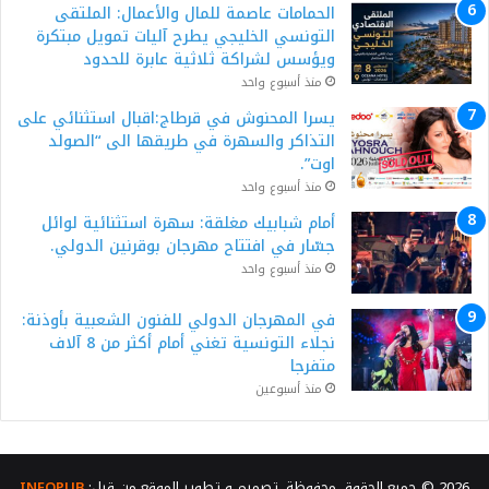
الحمامات عاصمة للمال والأعمال: الملتقى
التونسي الخليجي يطرح آليات تمويل مبتكرة
ويؤسس لشراكة ثلاثية عابرة للحدود
منذ أسبوع واحد
يسرا المحنوش في قرطاج:اقبال استثنائي على
التذاكر والسهرة في طريقها الى “الصولد
اوت”.
منذ أسبوع واحد
أمام شبابيك مغلقة: سهرة استثنائية لوائل
جسّار في افتتاح مهرجان بوقرنين الدولي.
منذ أسبوع واحد
في المهرجان الدولي للفنون الشعبية بأوذنة:
نجلاء التونسية تغني أمام أكثر من 8 آلاف
متفرجا
منذ أسبوعين
2026 © جميع الحقوق محفوظة. تصميم و تطوير الموقع من قبل:
INFOPUB