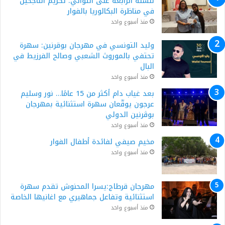
للسنة الرابعة على التوالي: تكريم الناجحين
في مناظرة البكالوريا بالفوار
منذ أسبوع واحد
وليد التونسي في مهرجان بوقرنين: سهرة
تحتفي بالموروث الشعبي وصالح الفرزيط في
البال
منذ أسبوع واحد
بعد غياب دام أكثر من 15 عامًا… نور وسليم
عرجون يوقّعان سهرة استثنائية بمهرجان
بوڨرنين الدولي
منذ أسبوع واحد
مخيم صيفي لفائدة أطفال الفوار
منذ أسبوع واحد
مهرجان قرطاج:يسرا المحنوش تقدم سهرة
استثنائية وتفاعل جماهيري مع اغانيها الخاصة
منذ أسبوع واحد