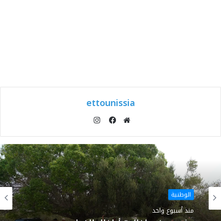
ettounissia
انستقرام
موقع
فيسبوك
الويب
الوطنية
منذ أسبوع واحد