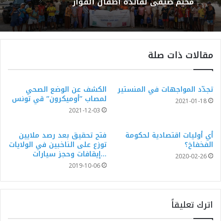
مخيم صيفي لفائدة أطفال الفوار
مقالات ذات صلة
تجدّد المواجهات في المنستير
الكشف عن الوضع الصحي
لمصاب ”أوميكرون” قي تونس
2021-01-18
2021-12-03
أي أوليات اقتصادية لحكومة
فتح تحقيق بعد رصد ملايين
الفخفاخ؟
توزع على الناخبين في الولايات
…إيقافات وحجز سيارات
2020-02-26
2019-10-06
اترك تعليقاً