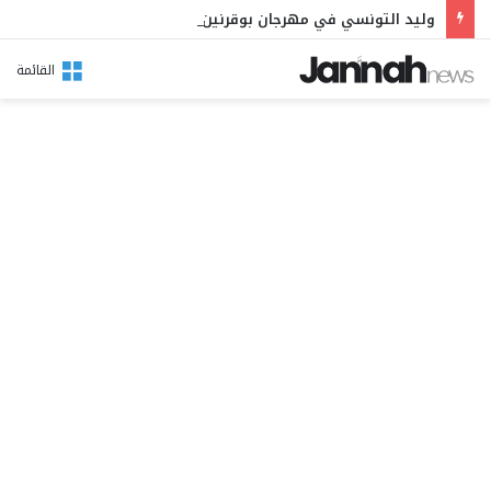
وليد التونسي في مهرجان بوقرنين: سهرة تحتفي بالموروث الشعبي وصالح الفرزيط في البال
القائمة