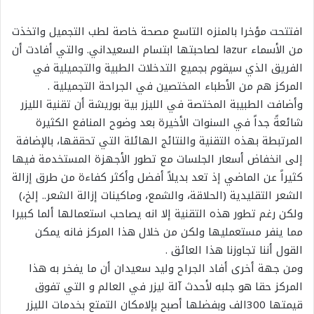
افتتحت مؤخرا بالمنزه التاسع مصحة خاصة لطب التجميل واتخذت
من الأسماء lazur لصاحبتها ابتسام السعيداني. والتي أفادت أن
الفريق الذي سيقوم بجميع التدخلات الطبية والتجميلية في
المركز هم من الأطباء المختصين في الجراحة التجميلية .
وأضافت الطبيبة المختصة في الليزر بية بوريشة أن تقنية الليزر
شائعةً جداً في السنوات الأخيرة بعد وضوح المنافع الكثيرة
المرتبطة بهذه التقنية والنتائج الهائلة التي تحققها، بالإضافة
إلى انخفاض أسعار الجلسات مع تطور الأجهزة المستخدمة فيها
كثيراً عن الماضي إذ تعد بديلاً أفضل وأكثر كفاءة من طرق إزالة
الشعر التقليدية (الحلاقة، والشمع، وماكينات إزالة الشعر.. إلخ،)
ولكن رغم تطور هذه التقنية إلا انه يصاحب استعمالها ألما كبيرا
مما ينفر مستعمليها ولكن من خلال هذا المركز فانه يمكن
القول أننا تجاوزنا هذا العائق .
ومن جهة أخرى أفاد الجراح وليد سعيدان أن ما يفخر به هذا
المركز حقا هو جلبه لأحدث آلة ليزر في العالم و التي تفوق
قيمتها 300الف وبفضلها أصبح بإلامكان التمتع بخدمات الليزر