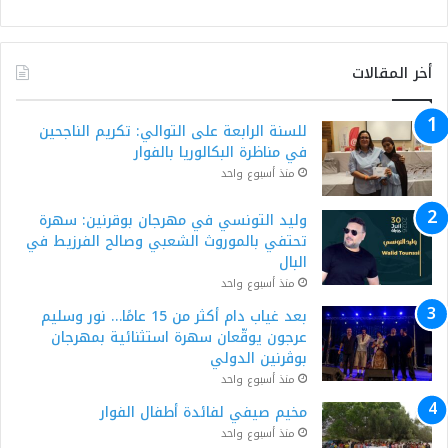
أخر المقالات
للسنة الرابعة على التوالي: تكريم الناجحين
في مناظرة البكالوريا بالفوار
منذ أسبوع واحد
وليد التونسي في مهرجان بوقرنين: سهرة
تحتفي بالموروث الشعبي وصالح الفرزيط في
البال
منذ أسبوع واحد
بعد غياب دام أكثر من 15 عامًا… نور وسليم
عرجون يوقّعان سهرة استثنائية بمهرجان
بوڨرنين الدولي
منذ أسبوع واحد
مخيم صيفي لفائدة أطفال الفوار
منذ أسبوع واحد