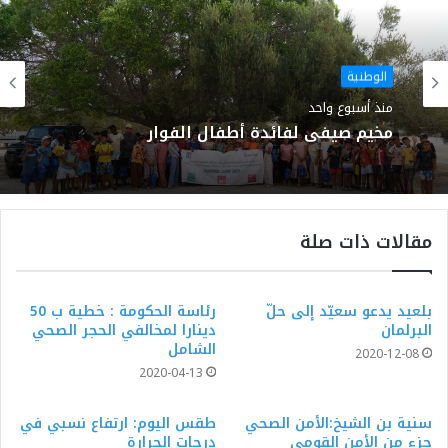
الوطنية
منذ أسبوع واحد
مخيم صيفي لفائدة أطفال الفوار
مقالات ذات صلة
بلعيد يدعو سعيّد إلى حلّ
رئاسة الحكومة : خطية ب 50
البرلمان
دينارا لمخالفي الحجر الصحي
الشامل
2020-12-08
2020-04-13
سنية بن الشيخ:الأمن الصحي
طقس اليوم: ارتفاع نسبي في
جزء من الأمن القومي
درجات الحرارة