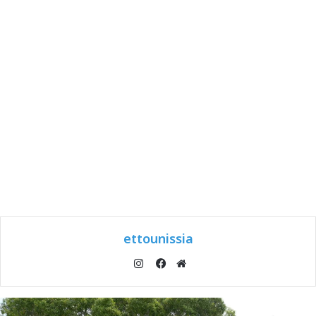
ettounissia
انستقرام
موقع
فيسبوك
الويب