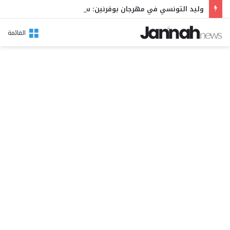
وليد التونسي في مهرجان بوقرنين: سهرة تحتفي بالموروث الشعبي وصالح الفرزيط في البال
القائمة