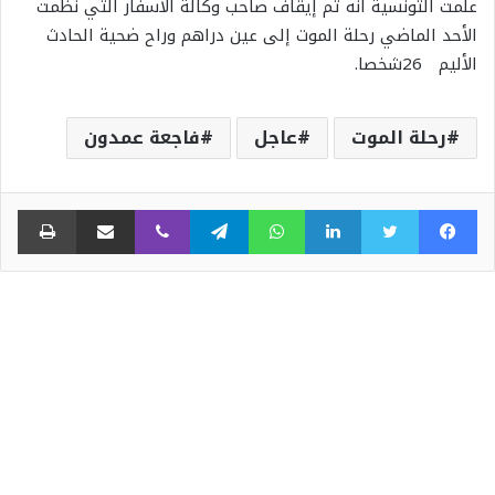
علمت التونسية أنه تم إيقاف صاحب وكالة الأسفار التي نظمت
الأحد الماضي رحلة الموت إلى عين دراهم وراح ضحية الحادث
الأليم 26شخصا.
رحلة الموت
عاجل
فاجعة عمدون
فيسبوك
تويتر
لينكدإن
واتساب
تيلقرام
ڤايبر
مشاركة عبر البريد
طبا