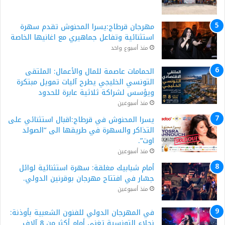
مهرجان قرطاج:يسرا المحنوش تقدم سهرة
استثنائية وتفاعل جماهيري مع اغانيها الخاصة
منذ أسبوع واحد
الحمامات عاصمة للمال والأعمال: الملتقى
التونسي الخليجي يطرح آليات تمويل مبتكرة
ويؤسس لشراكة ثلاثية عابرة للحدود
منذ أسبوعين
يسرا المحنوش في قرطاج:اقبال استثنائي على
التذاكر والسهرة في طريقها الى “الصولد
اوت”.
منذ أسبوعين
أمام شبابيك مغلقة: سهرة استثنائية لوائل
جسّار في افتتاح مهرجان بوقرنين الدولي.
منذ أسبوعين
في المهرجان الدولي للفنون الشعبية بأوذنة:
نجلاء التونسية تغني أمام أكثر من 8 آلاف