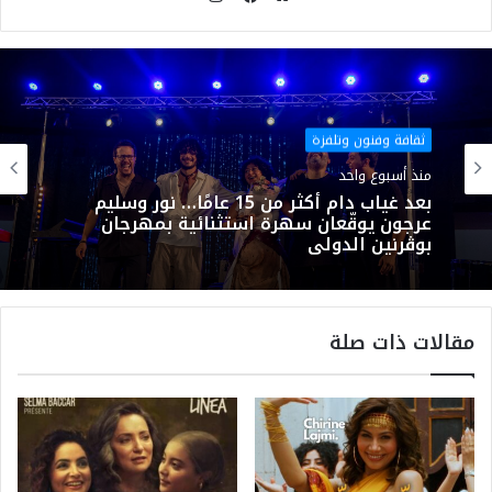
موقع
فيسبوك
الويب
ثقافة وفنون وتلفزة
منذ أسبوع واحد
بعد غياب دام أكثر من 15 عامًا… نور وسليم
عرجون يوقّعان سهرة استثنائية بمهرجان
بوڨرنين الدولي
مقالات ذات صلة