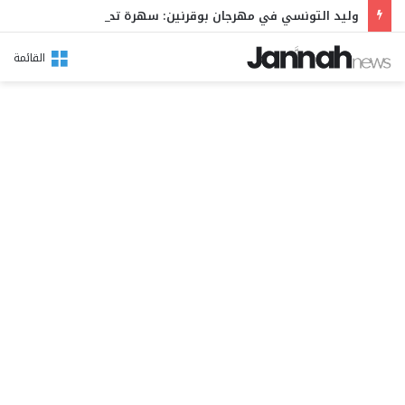
وليد التونسي في مهرجان بوقرنين: سهرة تحتفي بالموروث الشعبي وصالح الفرزيط في البال
القائمة