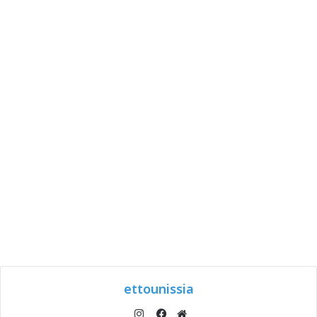
ettounissia
انستقرام