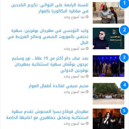
للسنة الرابعة على التوالي: تكريم الناجحين
في مناظرة البكالوريا بالفوار
منذ أسبوع واحد
وليد التونسي في مهرجان بوقرنين: سهرة
تحتفي بالموروث الشعبي وصالح الفرزيط في
البال
منذ أسبوع واحد
بعد غياب دام أكثر من 15 عامًا… نور وسليم
عرجون يوقّعان سهرة استثنائية بمهرجان
بوڨرنين الدولي
منذ أسبوع واحد
مخيم صيفي لفائدة أطفال الفوار
منذ أسبوع واحد
مهرجان قرطاج:يسرا المحنوش تقدم سهرة
استثنائية وتفاعل جماهيري مع اغانيها الخاصة
منذ أسبوع واحد