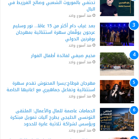
تحتفي بالموروث الشعبي وصالح الفرزيط في
البال
منذ أسبوع واحد
بعد غياب دام أكثر من 15 عامًا… نور وسليم
عرجون يوقّعان سهرة استثنائية بمهرجان
بوڨرنين الدولي
منذ أسبوع واحد
مخيم صيفي لفائدة أطفال الفوار
منذ أسبوع واحد
مهرجان قرطاج:يسرا المحنوش تقدم سهرة
استثنائية وتفاعل جماهيري مع اغانيها الخاصة
منذ أسبوع واحد
الحمامات عاصمة للمال والأعمال: الملتقى
التونسي الخليجي يطرح آليات تمويل مبتكرة
ويؤسس لشراكة ثلاثية عابرة للحدود
منذ أسبوع واحد