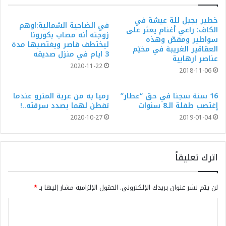
خطير بجبل للة عيشة في
في الضاحية الشمالية:اوهم
الكاف: راعي أغنام يعثر على
زوجته أنه مصاب بكورونا
سواطير ومقصّ وهذه
ليختطف قاصر ويغتصبها مدة
العقاقير الغريبة في مخيّم
3 ايام في منزل صديقه
عناصر ارهابية
2020-11-22
2018-11-06
16 سنة سجنا في حق “عطار”
رميا به من عربة المترو عندما
إغتصب طفلة الـ8 سنوات
تفطن لهما بصدد سرقته..!
2020-10-27
2019-01-04
اترك تعليقاً
لن يتم نشر عنوان بريدك الإلكتروني.
الحقول الإلزامية مشار إليها بـ
*