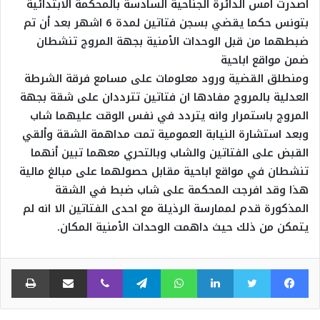
اصدرت امس الدائرة الجناحية السادسة بالمحكمة الابتدائية
بتونس حكما يقضي بسجن فتاتين لمدة 6 اشهر بعد أن تم
ضبطهما من قبل الوحدات الأمنية بجهة المروج تنشطان
ضمن مواقع اباحية
ومنطلق القضية ورود معلومات على مسامع فرقة الشرطة
العدلية بالمروج مفادها ان فتاتين تترددان على شقة بجهة
المروج باستمرار وانه يتردد في نفس الوقت عليهما شاب
وبعد استشارة النيابة العمومية تمت مداهمة الشقة وألقي
القبض على الفتاتين والشاب وبالتحري معهما تبين أنهما
تنشطان في مواقع اباحية مقابل حصولهما على مبالغ مالية
هذا وقد افرجت المحكمة على شاب ضبط في الشقة
المذكورة قدم لممارسة الرذيلة مع احدى الفتاتين الا انه لم
يتمكن من ذلك حيث داهمت الوحدات الأمنية المكان.
فيسبوك
تويتر
لينكدإن
واتساب
تيلقرام
ڤايبر
مشاركة عبر البريد
طبا