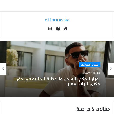
ettounissia
انستقرام
موقع
فيسبوك
الويب
قضايا وحوادث
2026-05-13
إقرار الحكم بالسجن والخطية المالية في حق
مغني الراب سمارا
مقالات ذات صلة