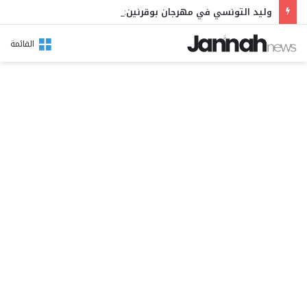
وليد التونسي في مهرجان بوقرنين: سهرة تحتفي بالموروث الشعبي وصالح الفرزيط في البال
القائمة