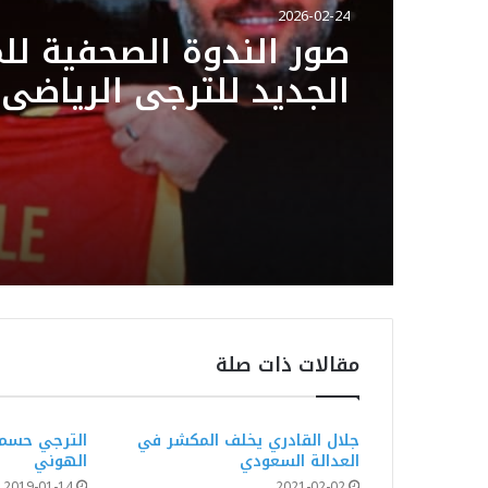
2026-02-24
صور الندوة الصحفية لل
الجديد للترجي الرياضي
Patrice Beaumelle
مقالات ذات صلة
جلال القادري يخلف المكشر في
الترجي حسم 
العدالة السعودي
الهوني
2019-01-14
2021-02-02