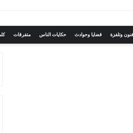
هرجان بوقرنين: سهرة تحتفي بالموروث الشعبي وصالح الفرزيط في البال
فنون وتلفزة
قضايا وحوادث
حكايات الناس
متفرقات
كلم