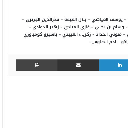
– يوسف العياشي – بلال العيفة – فخرالدين الجزيري –
– وسام بن يحيي – غازي العيادي – زهير الذوادي –
منوبي الحداد – زكرياء العبيدي – باسيرو كومباوري
كو – ادم الطاوس.
لينكدإن
مشاركة عبر البريد
طباعة
يوسف سنانة يودع جماهير الافريقي برسالة
مؤثرة
النادي الإفريقي: اتّفاق مع اللاعب حسام بن