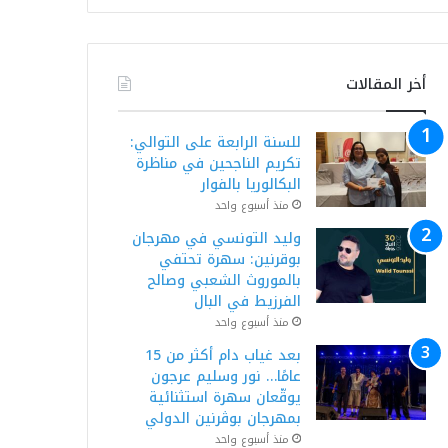
أخر المقالات
للسنة الرابعة على التوالي:
تكريم الناجحين في مناظرة
البكالوريا بالفوار
منذ أسبوع واحد
وليد التونسي في مهرجان
بوقرنين: سهرة تحتفي
بالموروث الشعبي وصالح
الفرزيط في البال
منذ أسبوع واحد
بعد غياب دام أكثر من 15
عامًا… نور وسليم عرجون
يوقّعان سهرة استثنائية
بمهرجان بوڨرنين الدولي
منذ أسبوع واحد