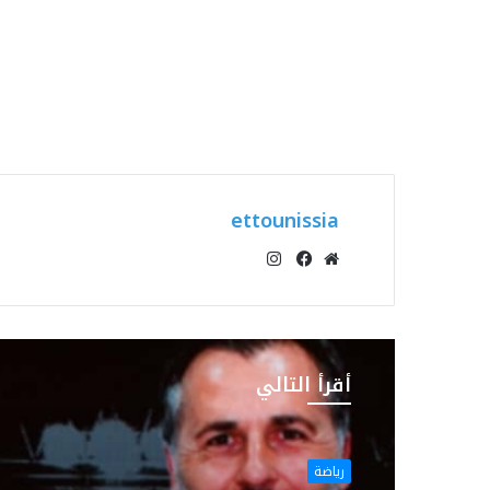
ettounissia
انستقرام
موقع
فيسبوك
الويب
أقرأ التالي
رياضة