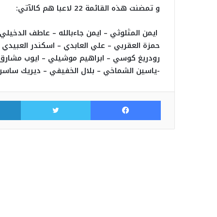
و تمضنت هذه القائمة 22 لاعبا هم كالآتي:
ايمن المثلوثي – ايمن جاءبالله – عاطف الدخيلي 
حمزة العقربي – علي العابدي – اسكندر العبيدي 
رودريغ كوسي – ابراهيم موشيلي – ايوب مشارق – 
-ياسين الشماخي – بلال الخفيفي – ديريك ساسرا
فيسبوك
تويتر