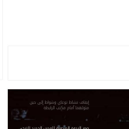
علي في انتظار الإمضاء
الفريق التركي بوشكتاش لكرة الطائرة يرغب
في انتداب اللاعبة التونسية دعاء الشماخي.
ثورة شعب الإفريقي على لجنة الحكماء: بين
التغيير المنتظر والقطيعة المحتملة
الكنزاري يُقلب الأوراق: تغييرات قوية في
تشكيلة الترجي لحسم معركة صنداونز
إيقاف نشاط توغاي وشواط إلى حين
مثولهما أمام مكتب الرابطة
صور الندوة الصحفية للمدرب الجديد للترجي