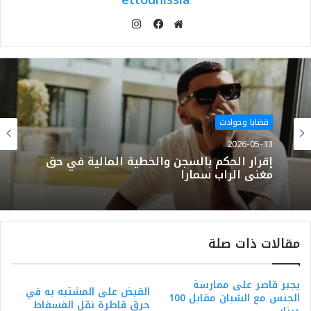
ettounissia
انستقرام
موقع
فيسبوك
الويب
قضايا وحوادث
2026-05-13
إقرار الحكم بالسجن والخطية المالية في حق
مغني الراب سمارا
مقالات ذات صلة
يجبر قاصر على ممارسة
القبض على المشتبه به في
الجنس مع الشبان مقابل 100
حرق قاطرة نقل الفسفاط‎