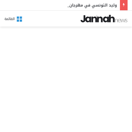
وليد التونسي في مهرجان بوقرنين: سهرة تحتفي بالموروث الشعبي وصالح الفرزيط في البال
القائمة