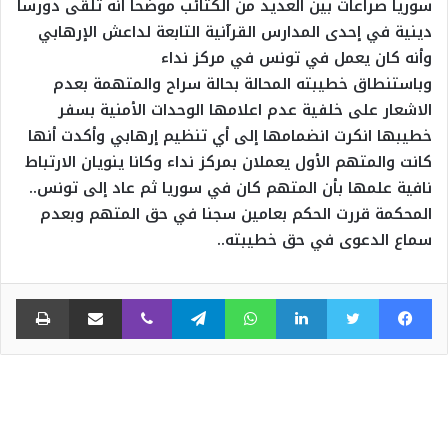
سوريا صراعات بين العديد من الكتائب موضحا أنه تلقى دورسا
دينية في إحدى المدارس القرآنية التابعة لداعش الإرهابي
وأنه كان يعمل في تونس في مركز نداء
وباستنطاق خطيبته المحالة بحالة سراح والمتهمة بعدم
الاشعار على خلفية عدم اعلامها الوحدات الأمنية بسفر
خطيبها انكرت انضمامها إلى أي تنظيم إرهابي وأكدت أنها
كانت والمتهم الأول يعملان بمركز نداء وكانا ينويان الارتباط
نافية علمها بأن المتهم كان في سوريا ثم عاد إلى تونس..
المحكمة قررت الحكم بعامين سجنا في حق المتهم وبعدم
سماع الدعوى في حق خطيبته..
فيسبوك
تويتر
لينكدإن
واتساب
تيلقرام
ڤايبر
مشاركة عبر البريد
طبا