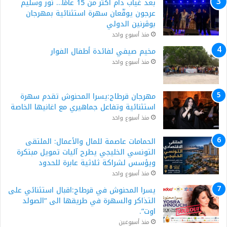
بعد غياب دام أكثر من 15 عامًا… نور وسليم
عرجون يوقّعان سهرة استثنائية بمهرجان
بوڨرنين الدولي
منذ أسبوع واحد
مخيم صيفي لفائدة أطفال الفوار
منذ أسبوع واحد
مهرجان قرطاج:يسرا المحنوش تقدم سهرة
استثنائية وتفاعل جماهيري مع اغانيها الخاصة
منذ أسبوع واحد
الحمامات عاصمة للمال والأعمال: الملتقى
التونسي الخليجي يطرح آليات تمويل مبتكرة
ويؤسس لشراكة ثلاثية عابرة للحدود
منذ أسبوع واحد
يسرا المحنوش في قرطاج:اقبال استثنائي على
التذاكر والسهرة في طريقها الى “الصولد
اوت”.
منذ أسبوعين