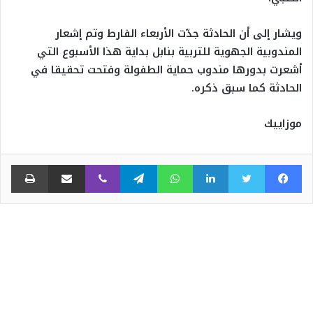
ويشار إلى أن الحادثة جدّت الأربعاء الفارط وتم إشعار
المندوبية الجهوية للتربية بنابل بداية هذا الأسبوع التي
أشعرت بدورها مندوب حماية الطفولة وفتحت تحقيقا في
الحادثة كما سبق ذكره.
موزاييك
فيسبوك
تويتر
لينكدإن
واتساب
تيلقرام
ڤايبر
مشاركة عبر البريد
طبا