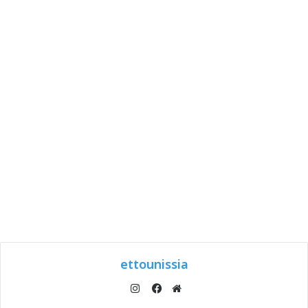
ettounissia
انستقرام
موقع
فيسبوك