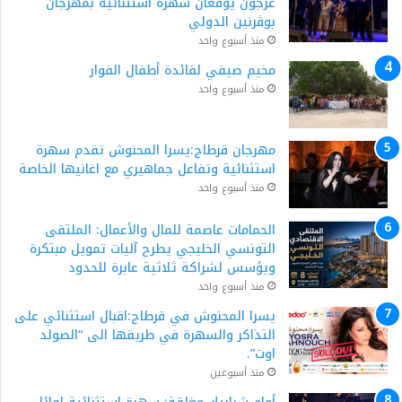
عرجون يوقّعان سهرة استثنائية بمهرجان
بوڨرنين الدولي
منذ أسبوع واحد
مخيم صيفي لفائدة أطفال الفوار
منذ أسبوع واحد
مهرجان قرطاج:يسرا المحنوش تقدم سهرة
استثنائية وتفاعل جماهيري مع اغانيها الخاصة
منذ أسبوع واحد
الحمامات عاصمة للمال والأعمال: الملتقى
التونسي الخليجي يطرح آليات تمويل مبتكرة
ويؤسس لشراكة ثلاثية عابرة للحدود
منذ أسبوع واحد
يسرا المحنوش في قرطاج:اقبال استثنائي على
التذاكر والسهرة في طريقها الى “الصولد
اوت”.
منذ أسبوعين