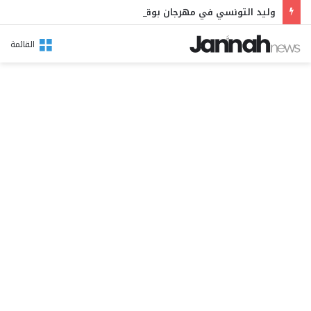
وليد التونسي في مهرجان بوقرنين: سهرة تحتفي بالموروث الشعبي وصالح الفرزيط في البال
القائمة