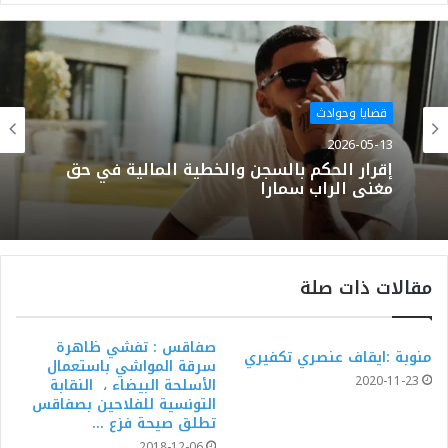
الويب
قضايا وحوادث
2026-05-13
إقرار الحكم بالسجن والخطية المالية في حق
مغني الراب سمارا
مقالات ذات صلة
صفاقس : تفشي ظاهرة
منوبة :ايقاف عنصري تكفيري
سرقة المواشي باستعمال
2020-11-23
الأسلحة البيضاء ، النقابة
التونسية للفلاحين بصفاقس
تطلق صيحة فزع …
2018-12-06