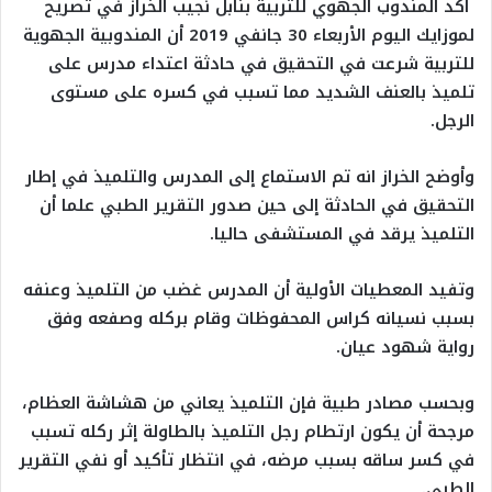
أكد المندوب الجهوي للتربية بنابل نجيب الخراز في تصريح
لموزايك اليوم الأربعاء 30 جانفي 2019 أن المندوبية الجهوية
للتربية شرعت في التحقيق في حادثة اعتداء مدرس على
تلميذ بالعنف الشديد مما تسبب في كسره على مستوى
الرجل.
وأوضح الخراز انه تم الاستماع إلى المدرس والتلميذ في إطار
التحقيق في الحادثة إلى حين صدور التقرير الطبي علما أن
التلميذ يرقد في المستشفى حاليا.
وتفيد المعطيات الأولية أن المدرس غضب من التلميذ وعنفه
بسبب نسيانه كراس المحفوظات وقام بركله وصفعه وفق
رواية شهود عيان.
وبحسب مصادر طبية فإن التلميذ يعاني من هشاشة العظام،
مرجحة أن يكون ارتطام رجل التلميذ بالطاولة إثر ركله تسبب
في كسر ساقه بسبب مرضه، في انتظار تأكيد أو نفي التقرير
الطبي.