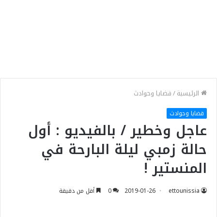
الرئيسية
/
قضايا وحوادث
قضايا وحوادث
عاجل وخطير / بالفيديو : أول
حالة زمبي ليلة البارحة في
المنستير !
ettounissia
2019-01-26
0
أقل من دقيقة