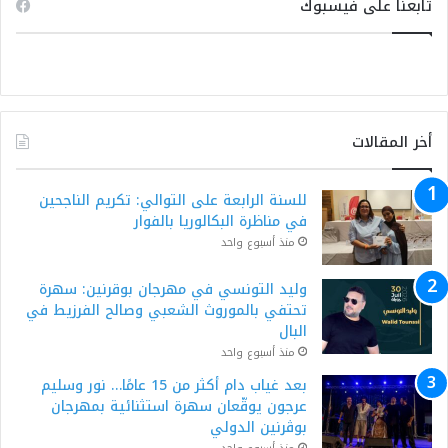
تابعنا على فيسبوك
أخر المقالات
للسنة الرابعة على التوالي: تكريم الناجحين
في مناظرة البكالوريا بالفوار
منذ أسبوع واحد
وليد التونسي في مهرجان بوقرنين: سهرة
تحتفي بالموروث الشعبي وصالح الفرزيط في
البال
منذ أسبوع واحد
بعد غياب دام أكثر من 15 عامًا… نور وسليم
عرجون يوقّعان سهرة استثنائية بمهرجان
بوڨرنين الدولي