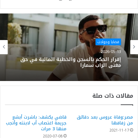
موقع
فيسبوك
الويب
قضايا وحوادث
2026-05-13
إقرار الحكم بالسجن والخطية المالية في حق
مغني الراب سمارا
مقالات ذات صلة
مصر:وفاة عروس بعد دقائق
قاضي يكشف: باشرت أبشع
من زفافها
جريمة اغتصاب أب لابنته وأنجب
منها 3 مرات
2021-11-17
2020-07-08