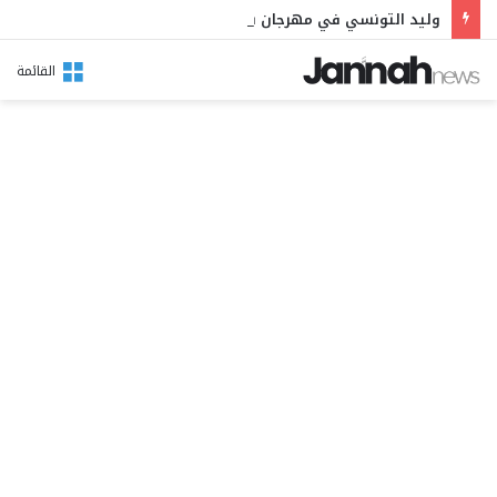
وليد التونسي في مهرجان بوقرنين: سهرة تحتفي بالموروث الشعبي وصالح الفرزيط في البال
القائمة