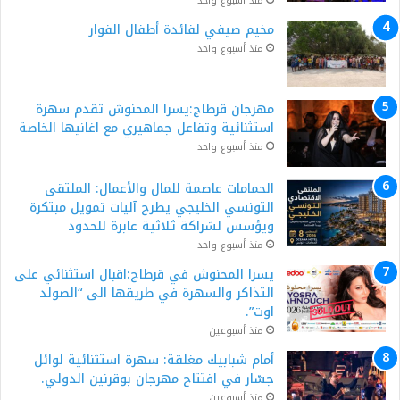
منذ أسبوع واحد
مخيم صيفي لفائدة أطفال الفوار
منذ أسبوع واحد
مهرجان قرطاج:يسرا المحنوش تقدم سهرة
استثنائية وتفاعل جماهيري مع اغانيها الخاصة
منذ أسبوع واحد
الحمامات عاصمة للمال والأعمال: الملتقى
التونسي الخليجي يطرح آليات تمويل مبتكرة
ويؤسس لشراكة ثلاثية عابرة للحدود
منذ أسبوع واحد
يسرا المحنوش في قرطاج:اقبال استثنائي على
التذاكر والسهرة في طريقها الى “الصولد
اوت”.
منذ أسبوعين
أمام شبابيك مغلقة: سهرة استثنائية لوائل
جسّار في افتتاح مهرجان بوقرنين الدولي.
منذ أسبوعين