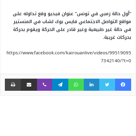
“أول حالة زمبي في تونس” عنوان فيديو وقع تداوله على
مواقع التواصل الاجتماعي فايس بوك لشاب في المنستير
في حالة غير طبيعية وغير قادر على الحركة ويقوم بحركة
بحركات غريبة.
https://www.facebook.com/kairouanlive/videos/99519095
7342140/?t=0
فيسبوك
تويتر
لينكدإن
واتساب
تيلقرام
ڤايبر
مشاركة عبر البريد
طبا