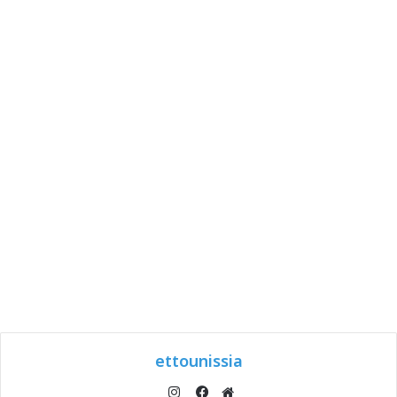
ettounissia
انستقرام