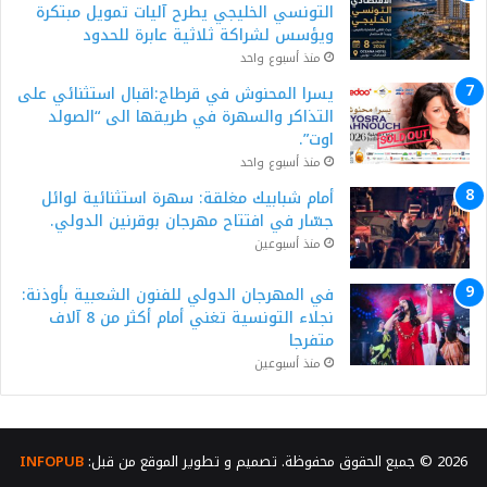
التونسي الخليجي يطرح آليات تمويل مبتكرة
ويؤسس لشراكة ثلاثية عابرة للحدود
منذ أسبوع واحد
يسرا المحنوش في قرطاج:اقبال استثنائي على
التذاكر والسهرة في طريقها الى “الصولد
اوت”.
منذ أسبوع واحد
أمام شبابيك مغلقة: سهرة استثنائية لوائل
جسّار في افتتاح مهرجان بوقرنين الدولي.
منذ أسبوعين
في المهرجان الدولي للفنون الشعبية بأوذنة:
نجلاء التونسية تغني أمام أكثر من 8 آلاف
متفرجا
منذ أسبوعين
2026 © جميع الحقوق محفوظة. تصميم و تطوير الموقع من قبل:
INFOPUB