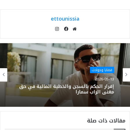
ettounissia
انستقرام
موقع
فيسبوك
الويب
قضايا وحوادث
2026-05-13
إقرار الحكم بالسجن والخطية المالية في حق
مغني الراب سمارا
مقالات ذات صلة