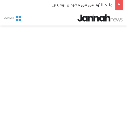
وليد التونسي في مهرجان بوقرنين: سهرة تحتفي بالموروث الشعبي وصالح الفرزيط في البال
القائمة