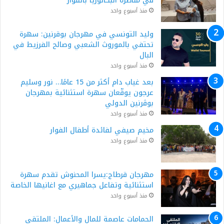
في مناظرة البكالوريا بالفوار
منذ أسبوع واحد
وليد التونسي في مهرجان بوقرنين: سهرة
تحتفي بالموروث الشعبي وصالح الفرزيط في
البال
منذ أسبوع واحد
بعد غياب دام أكثر من 15 عامًا… نور وسليم
عرجون يوقّعان سهرة استثنائية بمهرجان
بوڨرنين الدولي
منذ أسبوع واحد
مخيم صيفي لفائدة أطفال الفوار
منذ أسبوع واحد
مهرجان قرطاج:يسرا المحنوش تقدم سهرة
استثنائية وتفاعل جماهيري مع اغانيها الخاصة
منذ أسبوع واحد
الحمامات عاصمة للمال والأعمال: الملتقى