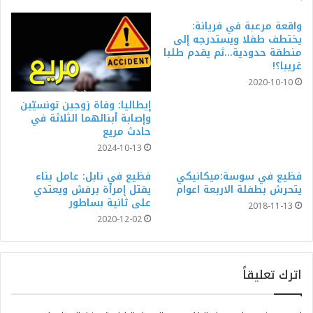
واقعة مرعبة في فريانة:
يختطف طفلا ويستدرجه إلى
منطقة حدودية…ثم يقدم طلبا
غريبا؟!
2020-10-10
إيطاليا: وفاة زوجين تونسيّين
وإصابة أبنائهما الثلاثة في
حادث مريع
2024-10-13
فظيع في سوسة:ميكانيكي
فظيع في نابل: عامل بناء
يتحرش بطفلة الاربعة اعوام
يقتل إمرأة برفش ويعتدي
على ثانية بساطور
2018-11-13
2020-12-02
اترك تعليقاً