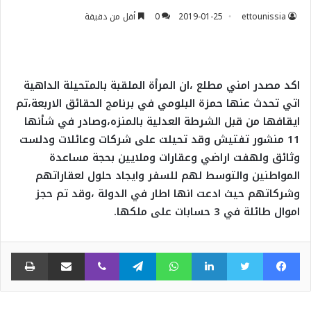
ettounissia
2019-01-25
0
أقل من دقيقة
اكد مصدر امني مطلع ،ان المرأة الملقبة بالمتحيلة الداهية
اتي تحدث عنها حمزة البلومي في برنامج الحقائق الاربعة،تم
ايقافها من قبل الشرطة العدلية بالمنزه،وصادر في شأنها
11 منشور تفتيش وقد تحيلت على شركات وعائلات ودلست
وثائق ولهفت اراضي وعقارات وملايين بحجة مساعدة
المواطنين والتوسط لهم للسفر وايجاد حلول لعقاراتهم
وشركاتهم حيث ادعت انها اطار في الدولة ،وقد تم حجز
اموال طائلة في 3 حسابات على ملكها.
فيسبوك
تويتر
لينكدإن
واتساب
تيلقرام
ڤايبر
مشاركة عبر البريد
طبا