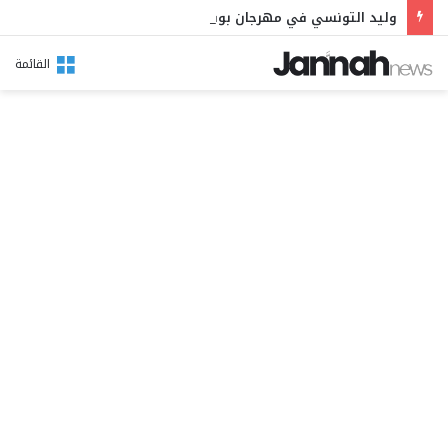
وليد التونسي في مهرجان بوقرنين: سهرة تحتفي بالموروث الشعبي وصالح الفرزيط في البال
القائمة