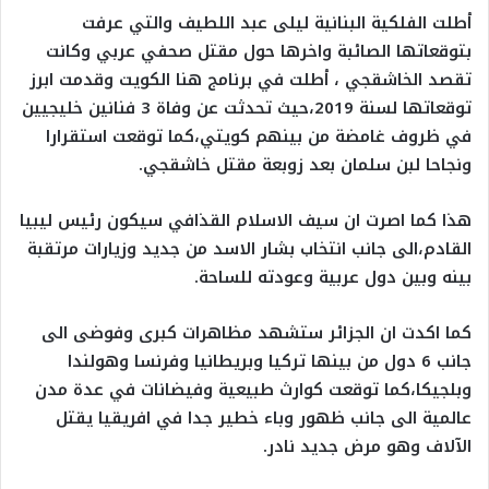
أطلت الفلكية البنانية ليلى عبد اللطيف والتي عرفت
بتوقعاتها الصائبة واخرها حول مقتل صحفي عربي وكانت
تقصد الخاشقجي ، أطلت في برنامج هنا الكويت وقدمت ابرز
توقعاتها لسنة 2019،حيث تحدثت عن وفاة 3 فنانين خليجيين
في ظروف غامضة من بينهم كويتي،كما توقعت استقرارا
ونجاحا لبن سلمان بعد زوبعة مقتل خاشقجي.
هذا كما اصرت ان سيف الاسلام القذافي سيكون رئيس ليبيا
القادم،الى جانب انتخاب بشار الاسد من جديد وزيارات مرتقبة
بينه وبين دول عربية وعودته للساحة.
كما اكدت ان الجزائر ستشهد مظاهرات كبرى وفوضى الى
جانب 6 دول من بينها تركيا وبريطانيا وفرنسا وهولندا
وبلجيكا،كما توقعت كوارث طبيعية وفيضانات في عدة مدن
عالمية الى جانب ظهور وباء خطير جدا في افريقيا يقتل
الآلاف وهو مرض جديد نادر.