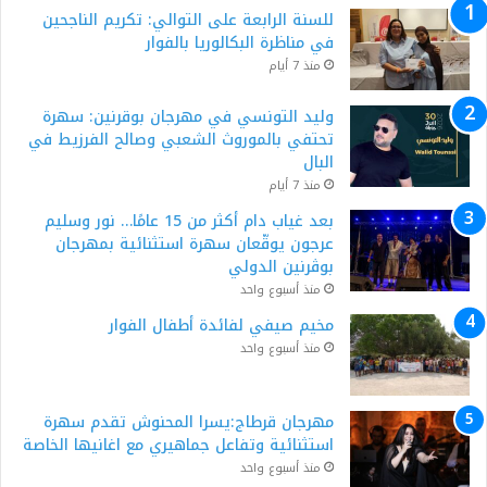
للسنة الرابعة على التوالي: تكريم الناجحين
في مناظرة البكالوريا بالفوار
منذ 7 أيام
وليد التونسي في مهرجان بوقرنين: سهرة
تحتفي بالموروث الشعبي وصالح الفرزيط في
البال
منذ 7 أيام
بعد غياب دام أكثر من 15 عامًا… نور وسليم
عرجون يوقّعان سهرة استثنائية بمهرجان
بوڨرنين الدولي
منذ أسبوع واحد
مخيم صيفي لفائدة أطفال الفوار
منذ أسبوع واحد
مهرجان قرطاج:يسرا المحنوش تقدم سهرة
استثنائية وتفاعل جماهيري مع اغانيها الخاصة
منذ أسبوع واحد