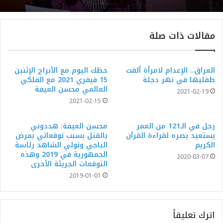
مقالات ذات صلة
العراق.. الإعدام لامرأة ألقت
حظك اليوم مع الأبراج الإثنين
طفليها في نهر دجلة
15 فيفري 2021 مع الفلكي
العالمي محسن العيفة
2021-02-19
2021-02-15
رجل في الـ121 من العمر
محسن العيفة: هددوني
يستعيد بصره لقراءة القرآن
بالقتل بسبب توقعاتي بمرض
الكريم
الباجي وتولي الشاهد رئاسة
الجمهورية في 2019 وهذه
2020-03-07
التوقعات الجريئة الأخرى
2019-01-01
اترك تعليقاً