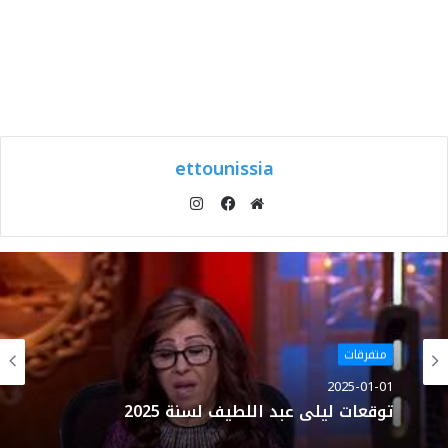
ettounissia
انستقرام
موقع
فيسبوك
الويب
متفرقات
2025-01-01
توقعات ليلى عبد اللطيف لسنة 2025