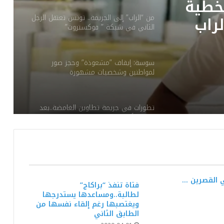
لخطية
راب
من “الراب” إلى الجريمة.. تونس تعتقل الرجل
الثاني في شبكة ” فوكستروت”
سوسة: إيقاف ”مشعوذة” وحجز صور
لمواطنين وشخصيات مشهورة
تطورات في جريمة تطاوين الغامضة..بعد
مقتل الأم وابنتها..الابن يُسلم الروح
طالبته بأموالها.. فاغتصبها ثم قتلها وألقى
جثتها في حاوية فضلات وسط العاصمة!.
ي القصرين …
فتاة تنفذ “براكاج”
لطالبة..ومساعدها يستدرجها
ضحاياها بالعشرات: إيقاف امرأة تخدر الرجال
ويغتصبها رغم إلقاء نفسها من
بالعصير وتصورهم لابتزازهم!
الطابق الثاني