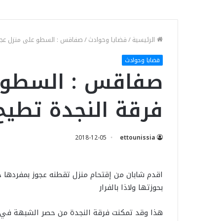
الرئيسية
/
قضايا وحوادث
/
صفاقس : السطو على منزل عجوز
قضايا وحوادث
صفاقس : السطو ع
فرقة النجدة تطي
2018-12-05
ettounissia
اقدم شابان من إقتحام منزل تقطنه عجوز بمفردها 
بحوزتها ولاذا بالفرار
هذا وقد تمكنت فرقة النجدة من حصر الشبهة في ش