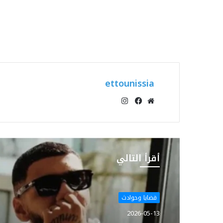
ettounissia
انستقرام
موقع
فيسبوك
الويب
أقرأ التالي
قضايا وحوادث
2026-05-13