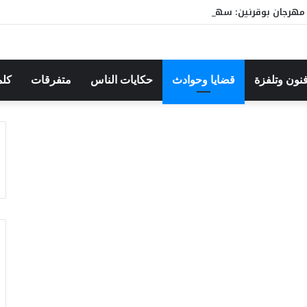
هرجان بوقرنين: سهرة تحتفي بالموروث الشعبي وصالح الفرزيط في البال
فنون وتلفزة
قضايا وحوادث
حكايات الناس
متفرقات
كلم