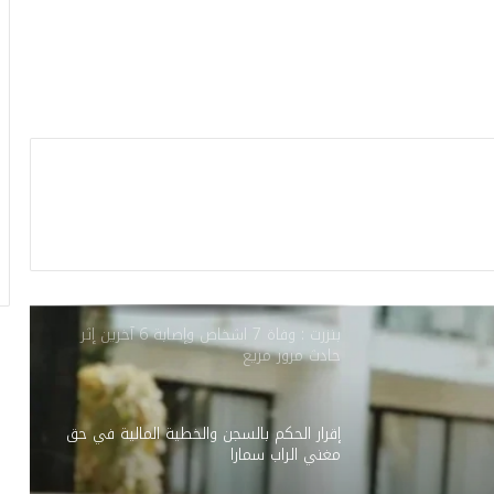
الكاف:4 قتلى في حادث مرور مروع
الزواوين / بنزرت :احتراق شاحنة داخل
مستودع وصاحبها يتهم أشخاصًا له خلافات
سابقة معهم
الاحتفاظ بصاحب دراجة ‘تاكسي’ طعن أمنيا
ومواطنا داخل مركز بالعاصمة!
بنزرت : وفاة 7 اشخاص وإصابة 6 آخرين إثر
حادث مرور مريع
إقرار الحكم بالسجن والخطية المالية في حق
مغني الراب سمارا