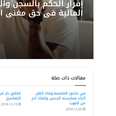
إقرار الحكم بالسجن وا
المالية في حق مغني ال
سمارا
مقالات ذات صلة
في ماخور العاصمة:وفاة كهل
اطلاق نار ف
اثناء ممارسته الجنس وانقاذ اخر
التفاصيل
من الموت
2018-12-15
2018-12-03