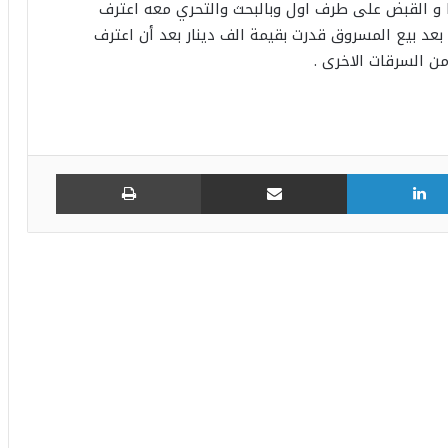
 و القبض على طرف اول وبالبحث والتحري معه اعترف
 بعد بيع المسروق قدرت بقيمة الف دينار بعد أن اعترف
 السرقات الاخرى .
لينكدإن
مشاركة عبر البريد
طباعة
طالبته بأموالها.. فاغتصبها ثم قتلها وألقى
جثتها في حاوية فضلات وسط العاصمة!.
ضحاياها بالعشرات: إيقاف امرأة تخدر الرجال
بالعصير وتصورهم لابتزازهم!