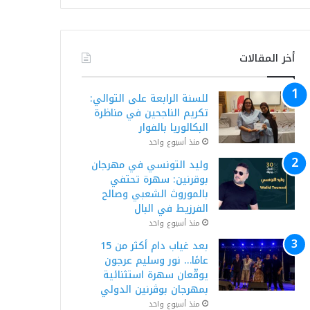
أخر المقالات
للسنة الرابعة على التوالي:
تكريم الناجحين في مناظرة
البكالوريا بالفوار
منذ أسبوع واحد
وليد التونسي في مهرجان
بوقرنين: سهرة تحتفي
بالموروث الشعبي وصالح
الفرزيط في البال
منذ أسبوع واحد
بعد غياب دام أكثر من 15
عامًا… نور وسليم عرجون
يوقّعان سهرة استثنائية
بمهرجان بوڨرنين الدولي
منذ أسبوع واحد