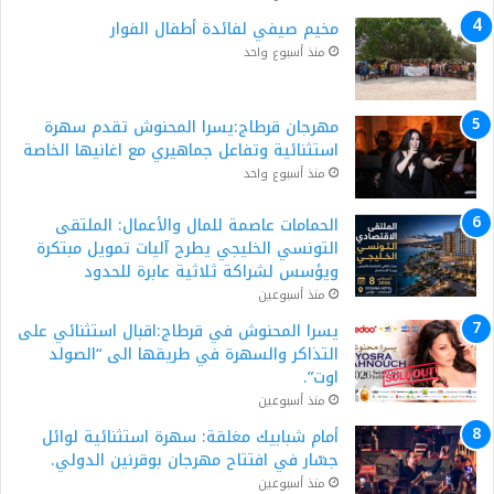
مخيم صيفي لفائدة أطفال الفوار
منذ أسبوع واحد
مهرجان قرطاج:يسرا المحنوش تقدم سهرة
استثنائية وتفاعل جماهيري مع اغانيها الخاصة
منذ أسبوع واحد
الحمامات عاصمة للمال والأعمال: الملتقى
التونسي الخليجي يطرح آليات تمويل مبتكرة
ويؤسس لشراكة ثلاثية عابرة للحدود
منذ أسبوعين
يسرا المحنوش في قرطاج:اقبال استثنائي على
التذاكر والسهرة في طريقها الى “الصولد
اوت”.
منذ أسبوعين
أمام شبابيك مغلقة: سهرة استثنائية لوائل
جسّار في افتتاح مهرجان بوقرنين الدولي.
منذ أسبوعين