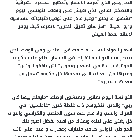
الصاروخي الذي تعرفه الاسعار وتدهور المقدرة الشرائية
والتضخم المالي الذي نعيش على وقعه…التونسي اليوم
“يشهق ما يحلق” وغير قادر على توفيراحتياجاته الاساسية
و”بو العيلة” “هز ساق تغرق الاخرى” لايعرف كيف يوفر
لابنائه لقمة العيش.
اسعار المواد الاساسية حلقت في العلالي وفي الوقت الذي
ينتظر فيه التوانسة انفراجا في الاسعار تطلع عليه حكومتنا
الموقرة بزيادة في الاسعار وتقول “باش ناقفو لتونس”
وغيرها من التعلات التي تقدمها كل حكومة “تعمل من
شعبها تستيرة”.
التوانسة اليوم يعانون ويعيشون اوضاعا “مايعلم بيها كان
ربي” والذين انتخبوهم ذات غلطة كبرى “غاطسين” في
العراك والسب ولا هم لهم سوى المنصب والكراسي والنواب
كل يغني على ليلاه وهناك من اصبح بفضل اصبع ذلك
المواطن الزوالي صاحب مليارات وعقارات و”قيد” على نائب