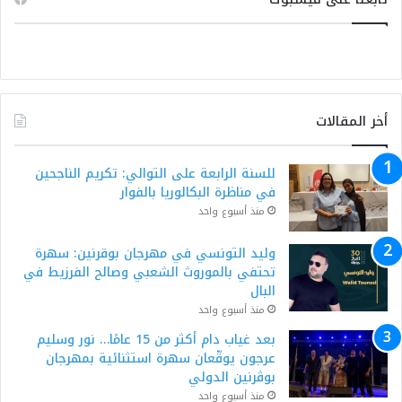
أخر المقالات
للسنة الرابعة على التوالي: تكريم الناجحين
في مناظرة البكالوريا بالفوار
منذ أسبوع واحد
وليد التونسي في مهرجان بوقرنين: سهرة
تحتفي بالموروث الشعبي وصالح الفرزيط في
البال
منذ أسبوع واحد
بعد غياب دام أكثر من 15 عامًا… نور وسليم
عرجون يوقّعان سهرة استثنائية بمهرجان
بوڨرنين الدولي
منذ أسبوع واحد