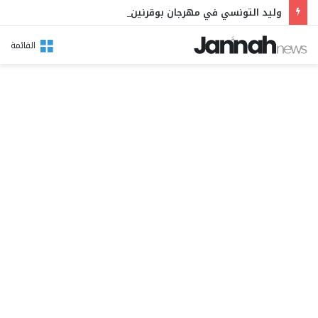
وليد التونسي في مهرجان بوقرنين: سهرة تحتفي بالموروث الشعبي وصالح الفرزيط في البال
القائمة