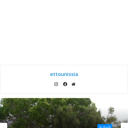
ettounissia
انستقرام
موقع
فيسبوك
الويب
الوطنية