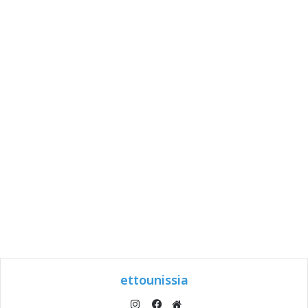
ettounissia
انستقرام