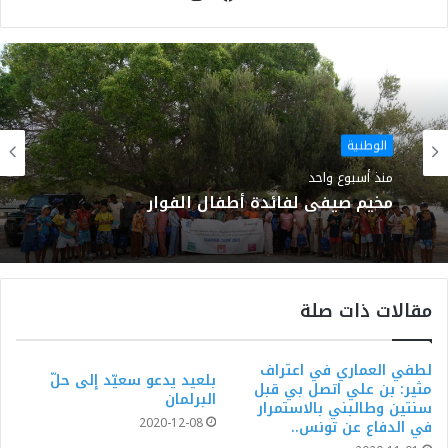
موقع
فيسبوك
الويب
الوطنية
منذ أسبوع واحد
مخيم صيفي لفائدة أطفال الفوار
مقالات ذات صلة
لطفي العماري في اعتراف
بلعيد يدعو سعيّد إلى حلّ
مثير: بن علي اتصل بي قبل
البرلمان
سنتين وطالبني بالاستمرار
2020-12-08
في الدفاع عن تونس..