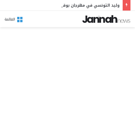
وليد التونسي في مهرجان بوقرنين: سهرة تحتفي بالموروث الشعبي وصالح الفرزيط في البال
القائمة