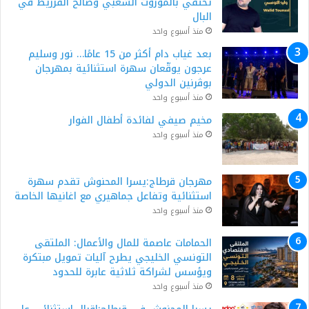
تحتفي بالموروث الشعبي وصالح الفرزيط في
البال
منذ أسبوع واحد
بعد غياب دام أكثر من 15 عامًا… نور وسليم
عرجون يوقّعان سهرة استثنائية بمهرجان
بوڨرنين الدولي
منذ أسبوع واحد
مخيم صيفي لفائدة أطفال الفوار
منذ أسبوع واحد
مهرجان قرطاج:يسرا المحنوش تقدم سهرة
استثنائية وتفاعل جماهيري مع اغانيها الخاصة
منذ أسبوع واحد
الحمامات عاصمة للمال والأعمال: الملتقى
التونسي الخليجي يطرح آليات تمويل مبتكرة
ويؤسس لشراكة ثلاثية عابرة للحدود
منذ أسبوع واحد