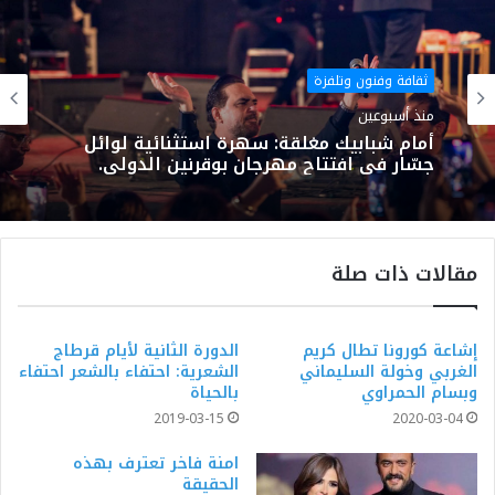
ثقافة وفنون وتلفزة
منذ أسبوعين
أمام شبابيك مغلقة: سهرة استثنائية لوائل
جسّار في افتتاح مهرجان بوقرنين الدولي.
مقالات ذات صلة
إشاعة كورونا تطال كريم
الدورة الثانية لأيام قرطاج
الغربي وخولة السليماني
الشعرية: احتفاء بالشعر احتفاء
وبسام الحمراوي
بالحياة
2019-03-15
2020-03-04
امنة فاخر تعترف بهذه
الحقيقة