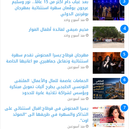
بعد غياب دام أكثر من 15 عامًا… نور وسليم
عرجون يوقّعان سهرة استثنائية بمهرجان
بوڨرنين الدولي
منذ أسبوع واحد
مخيم صيفي لفائدة أطفال الفوار
منذ أسبوع واحد
مهرجان قرطاج:يسرا المحنوش تقدم سهرة
استثنائية وتفاعل جماهيري مع اغانيها الخاصة
منذ أسبوعين
الحمامات عاصمة للمال والأعمال: الملتقى
التونسي الخليجي يطرح آليات تمويل مبتكرة
ويؤسس لشراكة ثلاثية عابرة للحدود
منذ أسبوعين
يسرا المحنوش في قرطاج:اقبال استثنائي على
التذاكر والسهرة في طريقها الى “الصولد
اوت”.
منذ أسبوعين