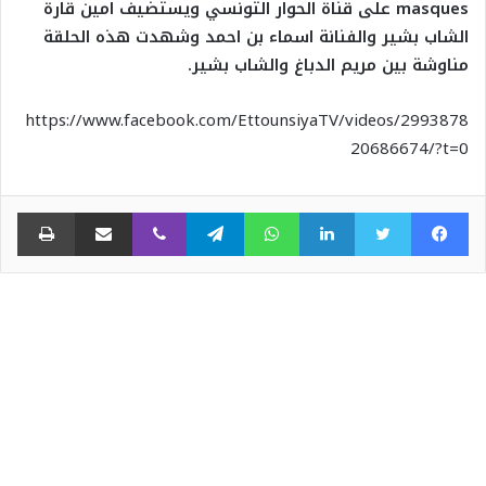
masques
على قناة الحوار التونسي ويستضيف امين قارة
الشاب بشير والفنانة اسماء بن احمد وشهدت هذه الحلقة
مناوشة بين مريم الدباغ والشاب بشير.
https://www.facebook.com/EttounsiyaTV/videos/2993878
20686674/?t=0
فيسبوك
تويتر
لينكدإن
واتساب
تيلقرام
ڤايبر
مشاركة عبر البريد
طبا