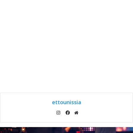
ettounissia
انستقرام
موقع
فيسبوك
الويب