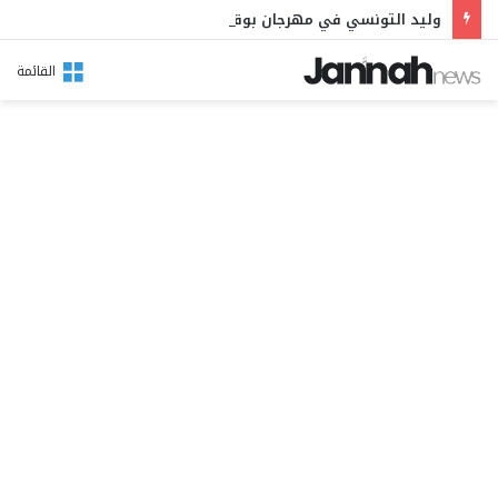
وليد التونسي في مهرجان بوقرنين: سهرة تحتفي بالموروث الشعبي وصالح الفرزيط في البال
القائمة