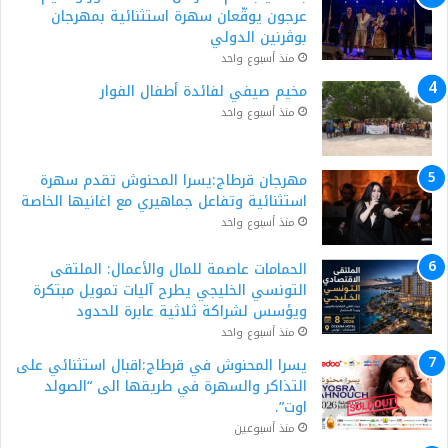
عرجون يوقّعان سهرة استثنائية بمهرجان
بوڨرنين الدولي
منذ أسبوع واحد
مخيم صيفي لفائدة أطفال الفوار
منذ أسبوع واحد
مهرجان قرطاج:يسرا المحنوش تقدم سهرة
استثنائية وتفاعل جماهيري مع اغانيها الخاصة
منذ أسبوع واحد
الحمامات عاصمة للمال والأعمال: الملتقى
التونسي الخليجي يطرح آليات تمويل مبتكرة
ويؤسس لشراكة ثلاثية عابرة للحدود
منذ أسبوع واحد
يسرا المحنوش في قرطاج:اقبال استثنائي على
التذاكر والسهرة في طريقها الى “الصولد
اوت”.
منذ أسبوعين