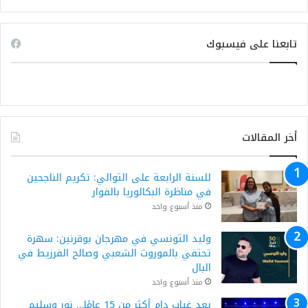
تابعنا على فيسبوك
أخر المقالات
للسنة الرابعة على التوالي: تكريم الناجحين
في مناظرة البكالوريا بالفوار
منذ أسبوع واحد
وليد التونسي في مهرجان بوقرنين: سهرة
تحتفي بالموروث الشعبي وصالح الفرزيط في
البال
منذ أسبوع واحد
بعد غياب دام أكثر من 15 عامًا… نور وسليم