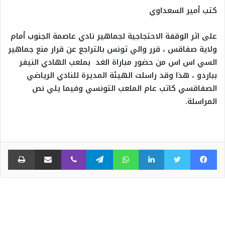
كتب أمير السعداوي
على اثر الوقفة الاحتجاجية لجماهير نادي عاصمة الجنوب أمام
ولاية صفاقس ، قرر والي تونس بالتراجع عن قرار منع جماهير
السي اس اس من حضور مباراة الغد بملعب الهادي النيفر
بباردو ، هذا وقد راسلت الهيئة المديرة للنادي الرياضي
الصفاقسي كاتب عام الملعب التونسي وفيما يلي نص
المراسلة.
فيسبوك
تويتر
لينكدإن
واتساب
تيلقرام
ڤايبر
مشاركة عبر البريد
طبا