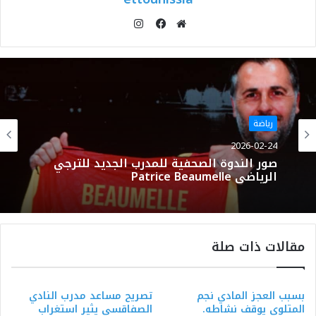
انستقرام
موقع
فيسبوك
الويب
رياضة
2026-02-24
صور الندوة الصحفية للمدرب الجديد للترجي
الرياضي Patrice Beaumelle
مقالات ذات صلة
بسبب العجز المادي نجم
تصريح مساعد مدرب النادي
المتلوي يوقف نشاطه.
الصفاقسي يثير استغراب