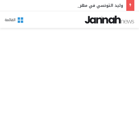
وليد التونسي في مهرجان بوقرنين: سهرة تحتفي بالموروث الشعبي وصالح الفرزيط في البال
القائمة