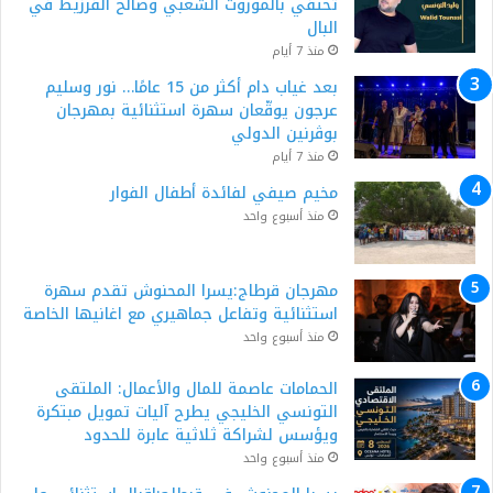
تحتفي بالموروث الشعبي وصالح الفرزيط في
البال
منذ 7 أيام
بعد غياب دام أكثر من 15 عامًا… نور وسليم
عرجون يوقّعان سهرة استثنائية بمهرجان
بوڨرنين الدولي
منذ 7 أيام
مخيم صيفي لفائدة أطفال الفوار
منذ أسبوع واحد
مهرجان قرطاج:يسرا المحنوش تقدم سهرة
استثنائية وتفاعل جماهيري مع اغانيها الخاصة
منذ أسبوع واحد
الحمامات عاصمة للمال والأعمال: الملتقى
التونسي الخليجي يطرح آليات تمويل مبتكرة
ويؤسس لشراكة ثلاثية عابرة للحدود
منذ أسبوع واحد