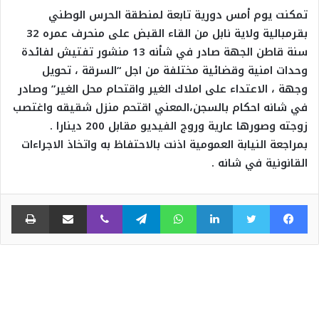
تمكنت يوم أمس دورية تابعة لمنطقة الحرس الوطني
بقرمبالية ولاية نابل من القاء القبض على منحرف عمره 32
سنة قاطن الجهة صادر في شأنه 13 منشور تفتيش لفائدة
وحدات امنية وقضائية مختلفة من اجل “السرقة ، تحويل
وجهة ، الاعتداء على املاك الغير واقتحام محل الغير” وصادر
في شانه احكام بالسجن،المعني اقتحم منزل شقيقه واغتصب
زوجته وصورها عارية وروج الفيديو مقابل 200 دينارا .
بمراجعة النيابة العمومية اذنت بالاحتفاظ به واتخاذ الاجراءات
القانونية في شانه .
فيسبوك
تويتر
لينكدإن
واتساب
تيلقرام
ڤايبر
مشاركة عبر البريد
طبا