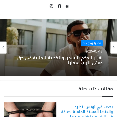
انستقرام
موقع
فيسبوك
الويب
قضايا وحوادث
2026-05-13
إقرار الحكم بالسجن والخطية المالية في حق
مغني الراب سمارا
مقالات ذات صلة
يحدث في تونس: تطرد
والدتها المسنة الحاملة لاعاقة
في الشارع وفضلت عليها