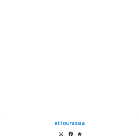
ettounissia
انستقرام