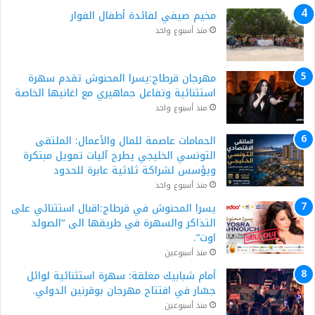
مخيم صيفي لفائدة أطفال الفوار
منذ أسبوع واحد
مهرجان قرطاج:يسرا المحنوش تقدم سهرة
استثنائية وتفاعل جماهيري مع اغانيها الخاصة
منذ أسبوع واحد
الحمامات عاصمة للمال والأعمال: الملتقى
التونسي الخليجي يطرح آليات تمويل مبتكرة
ويؤسس لشراكة ثلاثية عابرة للحدود
منذ أسبوع واحد
يسرا المحنوش في قرطاج:اقبال استثنائي على
التذاكر والسهرة في طريقها الى “الصولد
اوت”.
منذ أسبوعين
أمام شبابيك مغلقة: سهرة استثنائية لوائل
جسّار في افتتاح مهرجان بوقرنين الدولي.
منذ أسبوعين