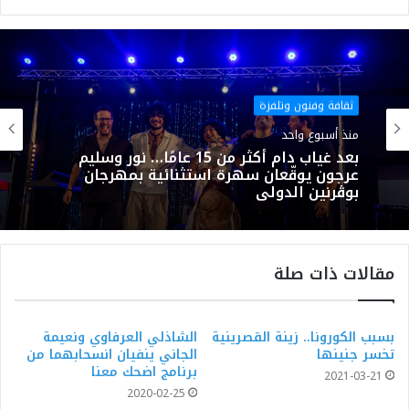
موقع
فيسبوك
الويب
ثقافة وفنون وتلفزة
منذ أسبوع واحد
بعد غياب دام أكثر من 15 عامًا… نور وسليم
عرجون يوقّعان سهرة استثنائية بمهرجان
بوڨرنين الدولي
مقالات ذات صلة
بسبب الكورونا.. زينة القصرينية
الشاذلي العرفاوي ونعيمة
تخسر جنينها
الجاني ينفيان انسحابهما من
برنامج اضحك معنا
2021-03-21
2020-02-25