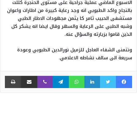
الاسبوع الماضي عملية جراحية على مستوى الحنجرة كللت
بالنجاح واكد الطبوبي انه وجد رعاية كبيرة من اطارات واعوان
مستشفى الحبيب ثامر كا يثمن مجهودات الاطار الطبي
وشبه الطبي على الرعاية والسهر وقال ايضا انه يشكر كل
الذين قاموا بزيارته والسؤال عنه.
ونتمنى الشفاء العاجل للزميل نورالدين الطبوبي وعودة
سريعة الى سالف نشاطه الاعلامي.
فيسبوك
تويتر
لينكدإن
واتساب
تيلقرام
ڤايبر
مشاركة عبر البريد
طبا