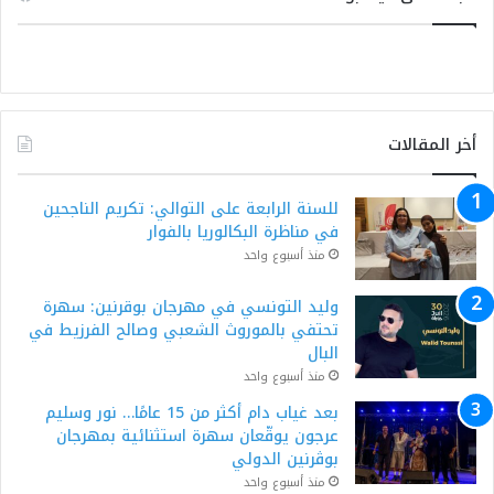
أخر المقالات
للسنة الرابعة على التوالي: تكريم الناجحين
في مناظرة البكالوريا بالفوار
منذ أسبوع واحد
وليد التونسي في مهرجان بوقرنين: سهرة
تحتفي بالموروث الشعبي وصالح الفرزيط في
البال
منذ أسبوع واحد
بعد غياب دام أكثر من 15 عامًا… نور وسليم
عرجون يوقّعان سهرة استثنائية بمهرجان
بوڨرنين الدولي
منذ أسبوع واحد