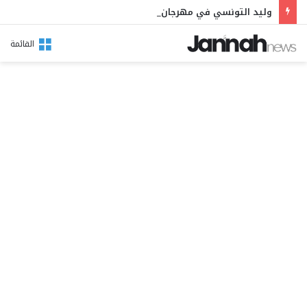
وليد التونسي في مهرجان بوقرنين: سهرة تحتفي بالموروث الشعبي وصالح الفرزيط في البال
القائمة