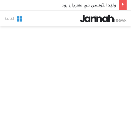
وليد التونسي في مهرجان بوقرنين: سهرة تحتفي بالموروث الشعبي وصالح الفرزيط في البال
القائمة