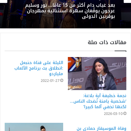
بعد غياب دام أكثر من 15 عامًا… نور وسليم
عرجون يوقّعان سهرة استثنائية بمهرجان
بوڨرنين الدولي
مقالات ذات صلة
الليلة على قناة حنبعل
:انطلاق بث برنامج الألعاب
ملياردو
2022-01-27
نجمة خطيفة آية بلاغة:
‘شخصية يامنة تُضحك الناس…
لكنها تخفي ألما كبيرا’
2026-03-10
وفاة الموسيقار حمادي بن