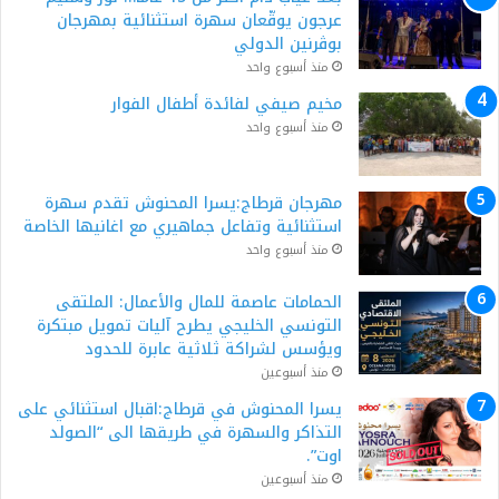
عرجون يوقّعان سهرة استثنائية بمهرجان
بوڨرنين الدولي
منذ أسبوع واحد
مخيم صيفي لفائدة أطفال الفوار
منذ أسبوع واحد
مهرجان قرطاج:يسرا المحنوش تقدم سهرة
استثنائية وتفاعل جماهيري مع اغانيها الخاصة
منذ أسبوع واحد
الحمامات عاصمة للمال والأعمال: الملتقى
التونسي الخليجي يطرح آليات تمويل مبتكرة
ويؤسس لشراكة ثلاثية عابرة للحدود
منذ أسبوعين
يسرا المحنوش في قرطاج:اقبال استثنائي على
التذاكر والسهرة في طريقها الى “الصولد
اوت”.
منذ أسبوعين