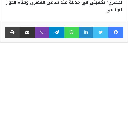
الفهري” يكفيني اني مدللة عند سامي الفهري وقناة الحوار
التونسي.
فيسبوك
تويتر
لينكدإن
واتساب
تيلقرام
ڤايبر
مشاركة عبر البريد
طبا