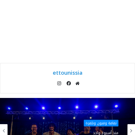
ettounissia
انستقرام
موقع
فيسبوك
الويب
ثقافة وفنون وتلفزة
منذ أسبوع واحد