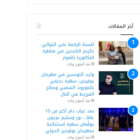
أخر المقالات
للسنة الرابعة على التوالي:
تكريم الناجحين في مناظرة
البكالوريا بالفوار
منذ أسبوع واحد
وليد التونسي في مهرجان
بوقرنين: سهرة تحتفي
بالموروث الشعبي وصالح
الفرزيط في البال
منذ أسبوع واحد
بعد غياب دام أكثر من 15
عامًا… نور وسليم عرجون
يوقّعان سهرة استثنائية
بمهرجان بوڨرنين الدولي
منذ أسبوع واحد