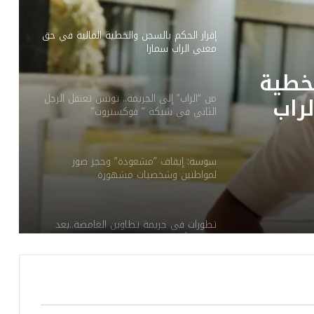
إقرار الحكم بالسجن والخطية المالية في حق
مغني الراب سمارا
لخطية
راب
من “الراب” إلى الجريمة.. تونس تعتقل الرجل
الثاني في شبكة ” فوكستروت”
سوسة: إيقاف ”مشعوذة” وحجز صور
لمواطنين وشخصيات مشهورة
تطورات في جريمة تطاوين الغامضة..بعد
مقتل الأم وابنتها..الابن يُسلم الروح
طالبته بأموالها.. فاغتصبها ثم قتلها وألقى
جثتها في حاوية فضلات وسط العاصمة!.