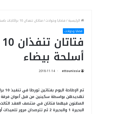
الرئيسية
/
قضايا وحوادث
/
فتاتان تنفذان 10 براكاجات باستعمال أسلحة بيضاء
قضايا وحوادث
ف
أسلحة بيضاء
2018-11-14
ettounissia
تم ال
تهديدهن بواسطة سكينين من قبل أعوان فرقة الش
المظنون فيهما فتاتان في منتصف العقد الثالث م
البحيرة 1 والبحيرة 2 ثم تترصدان م