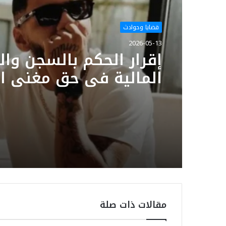
قضايا وحوادث
2026-05-13
إقرار الحكم بالسجن وا
المالية في حق مغني ال
سمارا
مقالات ذات صلة