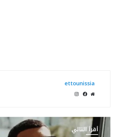
ettounissia
انستقرام
موقع
فيسبوك
الويب
أقرأ التالي