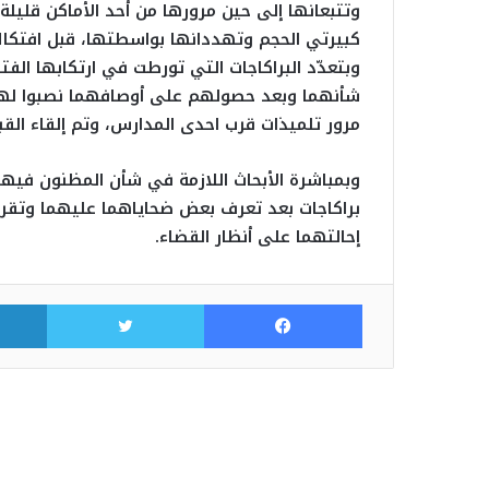
وتتبعانها إلى حين مرورها من أحد الأماكن قلي
كبيرتي الحجم وتهددانها بواسطتها، قبل افتكاك
وبتعدّد البراكاجات التي تورطت في ارتكابها الفت
شأنهما وبعد حصولهم على أوصافهما نصبوا لهما 
مرور تلميذات قرب احدى المدارس، وتم إلقاء الق
براكاجات بعد تعرف بعض ضحاياهما عليهما وتقرر
إحالتهما على أنظار القضاء.
فيسبوك
تويتر