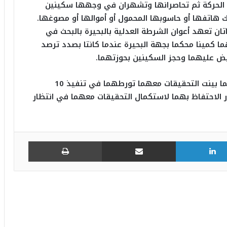
لة الحركة ثم تحاصرانها وتشهران في وجهها سكينين
 هاتفها أو حاسوبها المحمول أو أموالها أو مصوغها.
اتان تعهد أعوان الشرطة العدلية بالبحيرة بالبحث في
كمينا محكما بجهة البحيرة عندما كانتا بصدد ترصد
بض عليهما وحجز السكينين بحوزتهما.
وبمباشرة الأبحاث اللازمة في شأن المظنون فيهما بينت التحقيقات معهما تورطهما في تنفيذ 10
 الاحتفاظ بهما لاستكمال التحقيقات معهما في انتظار
لينكدإن
مشاركة عبر البريد
طباعة
طالبته بأموالها.. فاغتصبها ثم قتلها وألقى
جثتها في حاوية فضلات وسط العاصمة!.