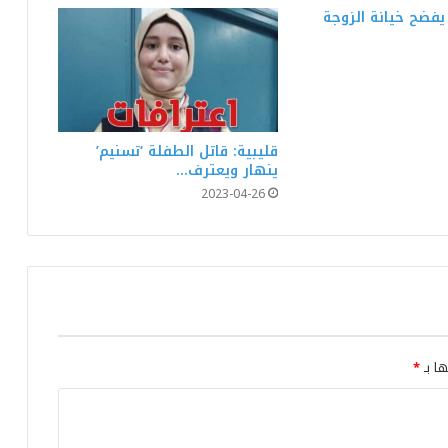
يفضح خيانة الزوجة
ضحاياها بالعشرات: إيقاف امرأة تخدر الرجال
بالعصير وتصورهم لابتزازهم!
الكاف:4 قتلى في حادث مرور مروع
قليبية: قاتل الطفلة ‘تسنيم’
ينهار ويعترف…
2023-04-26
الزواوين / بنزرت :احتراق شاحنة داخل
مستودع وصاحبها يتهم أشخاصًا له خلافات
سابقة معهم
الاحتفاظ بصاحب دراجة ‘تاكسي’ طعن أمنيا
ومواطنا داخل مركز بالعاصمة!
ها بـ
*
بنزرت : وفاة 7 اشخاص وإصابة 6 آخرين إثر
حادث مرور مريع