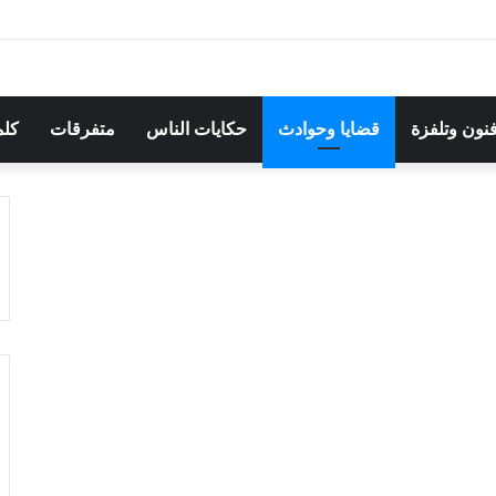
هرجان بوقرنين: سهرة تحتفي بالموروث الشعبي وصالح الفرزيط في البال
فنون وتلفزة
قضايا وحوادث
حكايات الناس
متفرقات
كلم