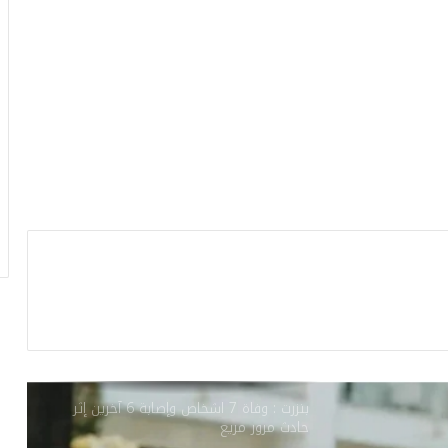
ضحاياها بالعشرات: إيقاف امرأة تخدر الرجال
بالعصير وتصورهم لابتزازهم!
الكاف:4 قتلى في حادث مرور مروع
الزواوين / بنزرت :احتراق شاحنة داخل
مستودع وصاحبها يتهم أشخاصًا له خلافات
سابقة معهم
الاحتفاظ بصاحب دراجة ‘تاكسي’ طعن أمنيا
ومواطنا داخل مركز بالعاصمة!
بنزرت : وفاة 7 اشخاص وإصابة 6 آخرين إثر
حادث مرور مريع