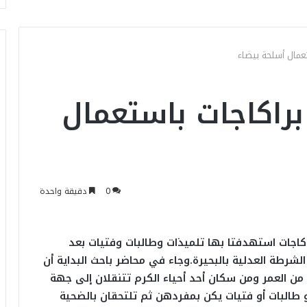
تاتان تنفذان 10 براكاجات باستعمال
0
دقيقة واحدة
إطاحة اليوم بفتاتين تورطا في تنفيذ 10 براكاجات استهدفتا بها تلميذات وطالبات وفتيات بعد
رطة العدلية بالبحيرة.وجاء في محاضر باحث البداية أن
ن العمر ومن سكان أحد أحياء الكرم تتنقلان إلى جهة
رور تلميذات أو طالبات أو فتيات يكن بمفردهن ثم تلتحقان بالضحية