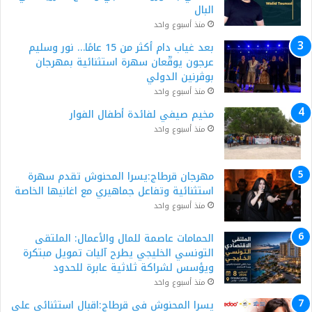
البال
منذ أسبوع واحد
بعد غياب دام أكثر من 15 عامًا… نور وسليم
عرجون يوقّعان سهرة استثنائية بمهرجان
بوڨرنين الدولي
منذ أسبوع واحد
مخيم صيفي لفائدة أطفال الفوار
منذ أسبوع واحد
مهرجان قرطاج:يسرا المحنوش تقدم سهرة
استثنائية وتفاعل جماهيري مع اغانيها الخاصة
منذ أسبوع واحد
الحمامات عاصمة للمال والأعمال: الملتقى
التونسي الخليجي يطرح آليات تمويل مبتكرة
ويؤسس لشراكة ثلاثية عابرة للحدود
منذ أسبوع واحد
يسرا المحنوش في قرطاج:اقبال استثنائي على