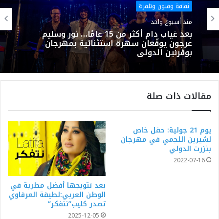
ثقافة وفنون وتلفزة
منذ أسبوع واحد
بعد غياب دام أكثر من 15 عامًا… نور وسليم
عرجون يوقّعان سهرة استثنائية بمهرجان
بوڨرنين الدولي
مقالات ذات صلة
يوم 21 جولية: حفل خاص
لشيرين اللجمي في مهرجان
بنزرت الدولي
2022-07-16
بعد تتويجها أفضل مطربة في
الوطن العربي:لطيفة العرفاوي
تصدر كليب”نتفكر”
2025-12-05