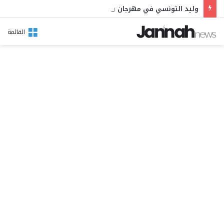
وليد التونسي في مهرجان بوقرنين: سهرة تحتفي بالموروث الشعبي وصالح الفرزيط في البال
القائمة