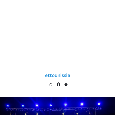
ettounissia
انستقرام
موقع
فيسبوك
الويب