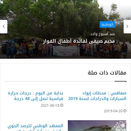
الوطنية
منذ أسبوع واحد
مخيم صيفي لفائدة أطفال الفوار
مقالات ذات صلة
صفاقس : محطات إيواء
بداية من اليوم : درجات حرارة
السيارات والدراجات لسنة 2019
قياسية تصل إلى 48 درجة
.
2021-06-18
2019-04-20
المعهد الوطني للرصد الجوي