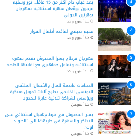
بعد غياب دام أكثر من 15 عامًا… نور وسليم
عرجون يوقّعان سهرة استثنائية بمهرجان
بوڨرنين الدولي
منذ أسبوع واحد
مخيم صيفي لفائدة أطفال الفوار
منذ أسبوع واحد
مهرجان قرطاج:يسرا المحنوش تقدم سهرة
استثنائية وتفاعل جماهيري مع اغانيها الخاصة
منذ أسبوع واحد
الحمامات عاصمة للمال والأعمال: الملتقى
التونسي الخليجي يطرح آليات تمويل مبتكرة
ويؤسس لشراكة ثلاثية عابرة للحدود
منذ أسبوعين
يسرا المحنوش في قرطاج:اقبال استثنائي على
التذاكر والسهرة في طريقها الى “الصولد
اوت”.
منذ أسبوعين