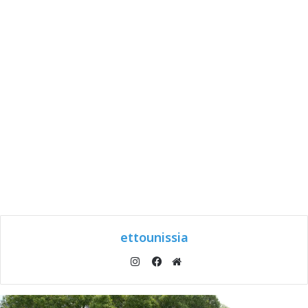
ettounissia
انستقرام
موقع
فيسبوك
الويب