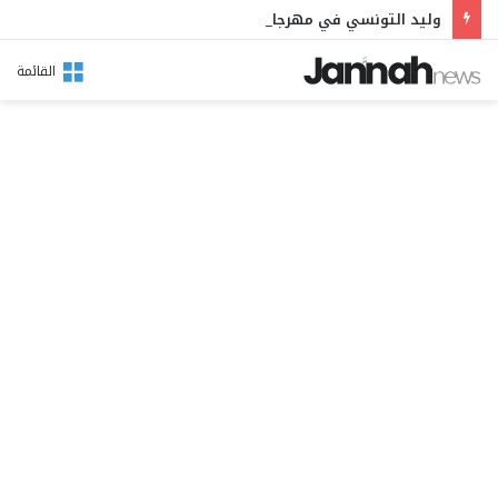
وليد التونسي في مهرجان بوقرنين: سهرة تحتفي بالموروث الشعبي وصالح الفرزيط في البال
القائمة