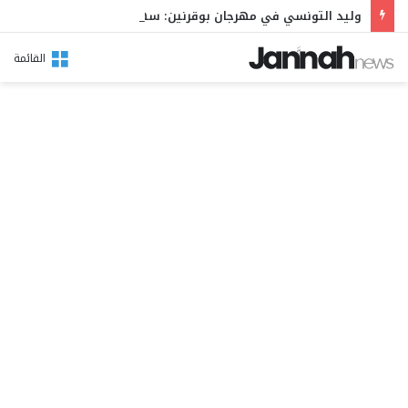
وليد التونسي في مهرجان بوقرنين: سهرة تحتفي بالموروث الشعبي وصالح الفرزيط في البال
القائمة