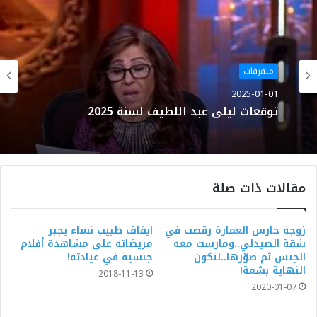
متفرقات
2025-01-01
توقعات ليلى عبد اللطيف لسنة 2025
مقالات ذات صلة
زوجة حارس العمارة رقصت في
ايقاف طبيب نساء يجبر
شقة الصيدلي..ومارست معه
مريضاته على مشاهدة أفلام
الجنس ثم صوّرها..لتكون
جنسية في عيادته!
النهاية بشعة!
2018-11-13
2020-01-07