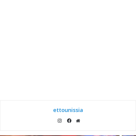
ettounissia
انستقرام
موقع
فيسبوك
الويب