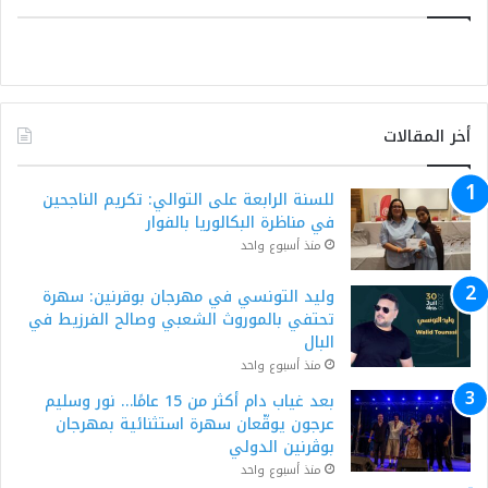
أخر المقالات
للسنة الرابعة على التوالي: تكريم الناجحين
في مناظرة البكالوريا بالفوار
منذ أسبوع واحد
وليد التونسي في مهرجان بوقرنين: سهرة
تحتفي بالموروث الشعبي وصالح الفرزيط في
البال
منذ أسبوع واحد
بعد غياب دام أكثر من 15 عامًا… نور وسليم
عرجون يوقّعان سهرة استثنائية بمهرجان
بوڨرنين الدولي
منذ أسبوع واحد