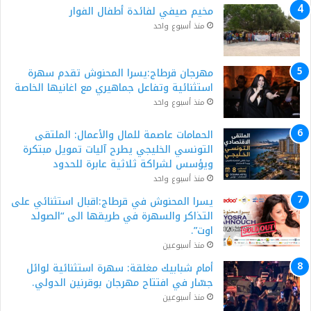
مخيم صيفي لفائدة أطفال الفوار
منذ أسبوع واحد
مهرجان قرطاج:يسرا المحنوش تقدم سهرة
استثنائية وتفاعل جماهيري مع اغانيها الخاصة
منذ أسبوع واحد
الحمامات عاصمة للمال والأعمال: الملتقى
التونسي الخليجي يطرح آليات تمويل مبتكرة
ويؤسس لشراكة ثلاثية عابرة للحدود
منذ أسبوع واحد
يسرا المحنوش في قرطاج:اقبال استثنائي على
التذاكر والسهرة في طريقها الى “الصولد
اوت”.
منذ أسبوعين
أمام شبابيك مغلقة: سهرة استثنائية لوائل
جسّار في افتتاح مهرجان بوقرنين الدولي.
منذ أسبوعين