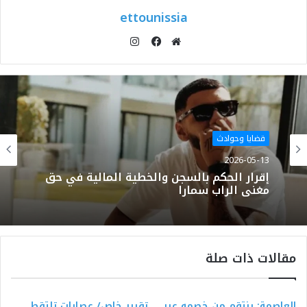
ettounissia
انستقرام
موقع
فيسبوك
الويب
قضايا وحوادث
2026-05-13
إقرار الحكم بالسجن والخطية المالية في حق
مغني الراب سمارا
مقالات ذات صلة
العاصمة: ينتقم من خصمه عبر
تقرير خاص/ عصابات تلتقط