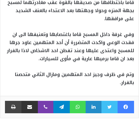
قاما باختطافها من صديقها بالقوة عقب مغادرتهما لمسبح
بجهة المنزه وحولا وجهتها بعد الاعتداء بالعنف الشديد
على مرافقها.
وفي غرفة داخل المسبح قاما باغتصابها وتعنيفها الى ان
فقدت الوعي واكدت المتضررة أن أحد المتهمين عاود جرها
للمسبح واعتدى عليها وعند تفطن احد الاشخاص لاذا بالفرار
بعد ان قاما برميها عارية في مأوى للسيارات.
وتم في ظرف وجيز احد المتهمين ومازال الثاني متحصنا
بالفرار.
فيسبوك
تويتر
لينكدإن
واتساب
تيلقرام
ڤايبر
مشاركة عبر البريد
طبا