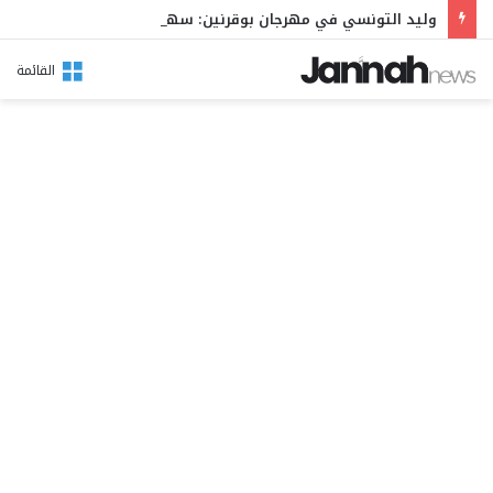
وليد التونسي في مهرجان بوقرنين: سهرة تحتفي بالموروث الشعبي وصالح الفرزيط في البال
القائمة