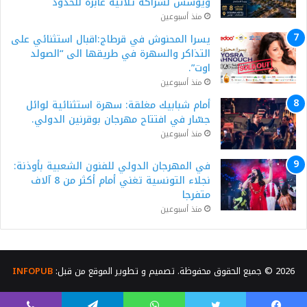
ويؤسس لشراكة ثلاثية عابرة للحدود
منذ أسبوعين
يسرا المحنوش في قرطاج:اقبال استثنائي على
التذاكر والسهرة في طريقها الى “الصولد
اوت”.
منذ أسبوعين
أمام شبابيك مغلقة: سهرة استثنائية لوائل
جسّار في افتتاح مهرجان بوقرنين الدولي.
منذ أسبوعين
في المهرجان الدولي للفنون الشعبية بأوذنة:
نجلاء التونسية تغني أمام أكثر من 8 آلاف
متفرجا
منذ أسبوعين
2026 © جميع الحقوق محفوظة. تصميم و تطوير الموقع من قبل:
INFOPUB