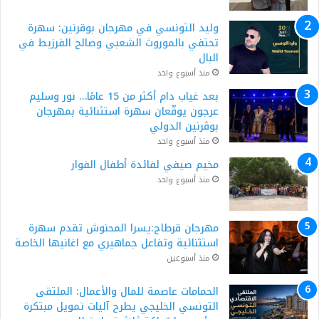
وليد التونسي في مهرجان بوقرنين: سهرة
تحتفي بالموروث الشعبي وصالح الفرزيط في
البال
منذ أسبوع واحد
بعد غياب دام أكثر من 15 عامًا… نور وسليم
عرجون يوقّعان سهرة استثنائية بمهرجان
بوڨرنين الدولي
منذ أسبوع واحد
مخيم صيفي لفائدة أطفال الفوار
منذ أسبوع واحد
مهرجان قرطاج:يسرا المحنوش تقدم سهرة
استثنائية وتفاعل جماهيري مع اغانيها الخاصة
منذ أسبوعين
الحمامات عاصمة للمال والأعمال: الملتقى
التونسي الخليجي يطرح آليات تمويل مبتكرة