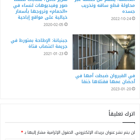
محاولة قطع ساقه وتخريب
صور وفيديوهات لنساء في
جسده
«الحمام» وتروجها بأسعار
خيالية على مواقع إباحية
2022-10-24
2020-02-05
جبنيانة: الإطاحة بمتورط في
جريمة اغتصاب فتاة
2021-01-23
في القيروان ضبطت أمها في
أحضان عمها فقتلاها خنقا
2023-01-20
اترك تعليقاً
لن يتم نشر عنوان بريدك الإلكتروني.
الحقول الإلزامية مشار إليها بـ
*