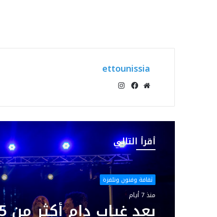
ettounissia
انستقرام
موقع
فيسبوك
الويب
أقرأ التالي
ثقافة وفنون وتلفزة
منذ 7 أيام
بعد غياب د