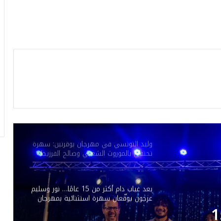
هذا الجمعة بالمسرح الأثري بسبيطلة: “طرڨ
وبرڨ” في افتتاح مهرجان العبادلة الدولي
بعد غياب 9 سنوات عن الفيديو كليب.. عيضه
المنهالي يعود بـ”قلبي رهينك”
في افتتاح الدورة الـ 53 لمهرجان المنستير
الدولي: أكثر من 100 كمان وعوامرية علية
المقدم
وليد التونسي في مهرجان بوقرنين: سهرة
تحتفي بالموروث الشعبي وصالح الفرزيط
في البال
بعد غياب دام أكثر من 15 عامًا… نور وسليم
عرجون يوقّعان سهرة استثنائية بمهرجان
بوڨرنين الدولي
ام أكثر من 15