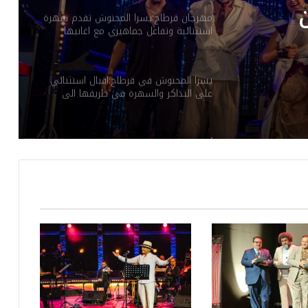
مهرجان قرطاج:يسرا المحنوش تقدم سهرة
استثنائية وتفاعل جماهيري مع اغانيها
ة
الخاصة
ي
يسرا المحنوش في قرطاج:اقبال استثنائي
على التذاكر والسهرة في طريقها الى
“الصولد اوت”.
أمام شبابيك مغلقة: سهرة استثنائية لوائل
جسّار في افتتاح مهرجان بوقرنين الدولي.
في المهرجان الدولي للفنون الشعبية
بأوذنة: نجلاء التونسية تغني أمام أكثر من 8
آلاف متفرجا
عذِّبيني.. جديد رامي عياش: نوستالجيّا
السبعينيات تعيد رسم أبعاد الفن البصري
والموسيقي