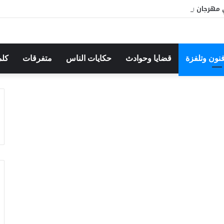
مهرجان بوقرنين: سهرة تحتفي بالموروث الشعبي وصالح الفرزيط في البا
فنون وتلفزة
قضايا وحوادث
حكايات الناس
متفرقات
كلم