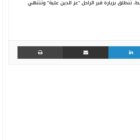
، تنطلق بزيارة قبر الراحل “عز الدين علية” وتنتهي
لينكدإن
مشاركة عبر البريد
طباعة
في المهرجان الدولي للفنون الشعبية
بأوذنة: نجلاء التونسية تغني أمام أكثر من 8
آلاف متفرجا
عذِّبيني.. جديد رامي عياش: نوستالجيّا
السبعينيات تعيد رسم أبعاد الفن البصري
والموسيقي