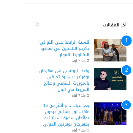
أخر المقالات
للسنة الرابعة على التوالي:
تكريم الناجحين في مناظرة
البكالوريا بالفوار
منذ 7 أيام
وليد التونسي في مهرجان
بوقرنين: سهرة تحتفي
بالموروث الشعبي وصالح
الفرزيط في البال
منذ 7 أيام
بعد غياب دام أكثر من 15
عامًا… نور وسليم عرجون
يوقّعان سهرة استثنائية
بمهرجان بوڨرنين الدولي
منذ 7 أيام