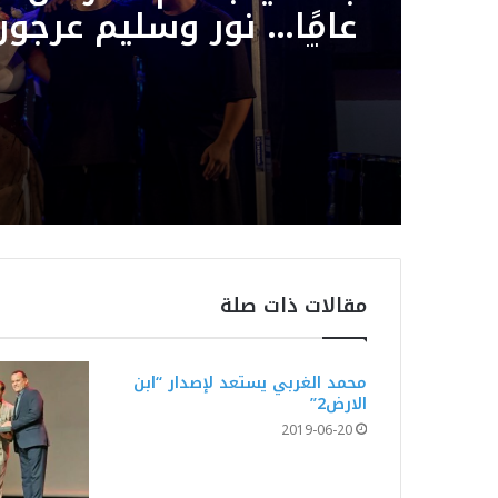
عامًا… نور وسليم عرجون
يوقّعان سهرة استثنائي
بمهرجان بوڨرنين الدول
مقالات ذات صلة
محمد الغربي يستعد لإصدار “ابن
الارض2”
2019-06-20