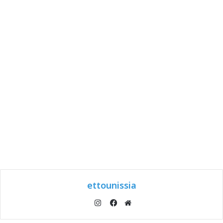
ettounissia
انستقرام
موقع
فيسبوك