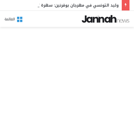
وليد التونسي في مهرجان بوقرنين: سهرة تحتفي بالموروث الشعبي وصالح الفرزيط في البال
القائمة