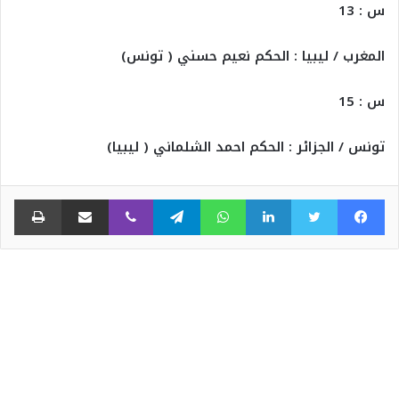
س : 13
المغرب / ليبيا : الحكم نعيم حسني ( تونس)
س : 15
تونس / الجزائر : الحكم احمد الشلماني ( ليبيا)
فيسبوك
تويتر
لينكدإن
واتساب
تيلقرام
ڤايبر
مشاركة عبر البريد
طبا