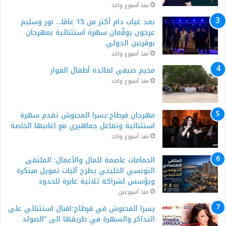
منذ أسبوع واحد
بعد غياب دام أكثر من 15 عامًا… نور وسليم
عرجون يوقّعان سهرة استثنائية بمهرجان
بوڨرنين الدولي
منذ أسبوع واحد
مخيم صيفي لفائدة أطفال الفوار
منذ أسبوع واحد
مهرجان قرطاج:يسرا المحنوش تقدم سهرة
استثنائية وتفاعل جماهيري مع اغانيها الخاصة
منذ أسبوع واحد
الحمامات عاصمة للمال والأعمال: الملتقى
التونسي الخليجي يطرح آليات تمويل مبتكرة
ويؤسس لشراكة ثلاثية عابرة للحدود
منذ أسبوعين
يسرا المحنوش في قرطاج:اقبال استثنائي على
التذاكر والسهرة في طريقها الى “الصولد