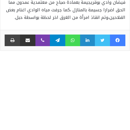
فيضان وادي بوقريجيمة بعمادة صباح من معتمدية عمدون مما
الحق اضرارا جسيمة بالمنازل ،كما جرفت مياه الوادي اغنام بعض
الفلاحين،وتم انقاذ امرأة من الغرق اخر لحظة بواسطة حبل.
فيسبوك
تويتر
لينكدإن
واتساب
تيلقرام
ڤايبر
مشاركة عبر البريد
طبا