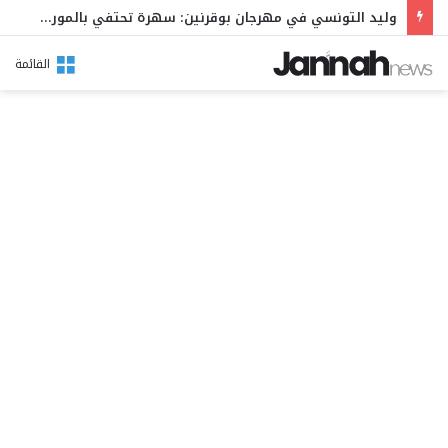
وليد التونسي في مهرجان بوقرنين: سهرة تحتفي بالموروث الشعبي وصالح الفرزيط في البال
القائمة