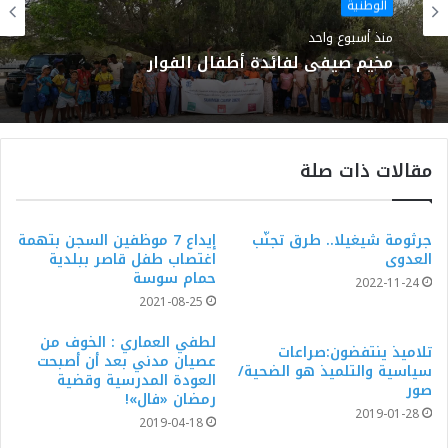
الوطنية
الوطنية
منذ أسبوع واحد
منذ أسبوع واحد
مخيم صيفي لفائدة أطفال الفوار
مقالات ذات صلة
الحمامات عاصمة للمال والأعمال: الملتقى
التونسي الخليجي يطرح آليات تمويل مبتكرة
ويؤسس لشراكة ثلاثية عابرة للحدود
جرثومة شيغيلا.. طرق تجنّب
إيداع 7 موظفين السجن بتهمة
العدوى
اغتصاب طفل قاصر ببلدية
حمام سوسة‎‎
2022-11-24
2021-08-25
لطفي العماري : الخوف من
تلاميذ ينتفضون:صراعات
عصيان مدني بعد أن أصبحت
سياسية والتلميذ هو الضحية/
العودة المدرسية وقضية
صور
رمضان «فال»!
2019-01-28
2019-04-18