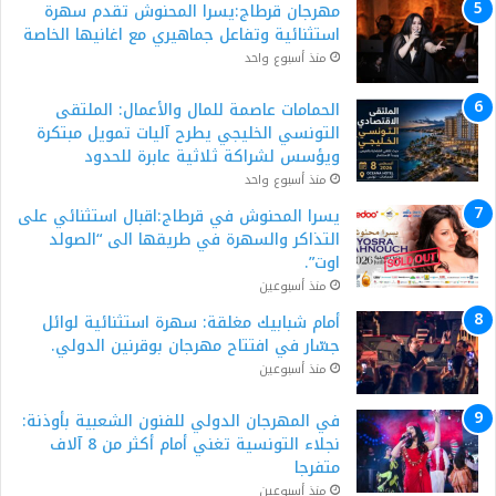
مهرجان قرطاج:يسرا المحنوش تقدم سهرة
استثنائية وتفاعل جماهيري مع اغانيها الخاصة
منذ أسبوع واحد
الحمامات عاصمة للمال والأعمال: الملتقى
التونسي الخليجي يطرح آليات تمويل مبتكرة
ويؤسس لشراكة ثلاثية عابرة للحدود
منذ أسبوع واحد
يسرا المحنوش في قرطاج:اقبال استثنائي على
التذاكر والسهرة في طريقها الى “الصولد
اوت”.
منذ أسبوعين
أمام شبابيك مغلقة: سهرة استثنائية لوائل
جسّار في افتتاح مهرجان بوقرنين الدولي.
منذ أسبوعين
في المهرجان الدولي للفنون الشعبية بأوذنة:
نجلاء التونسية تغني أمام أكثر من 8 آلاف
متفرجا
منذ أسبوعين