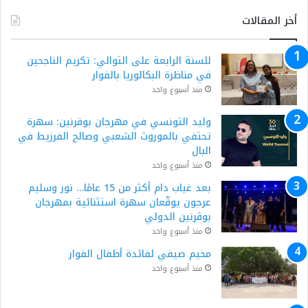
أخر المقالات
للسنة الرابعة على التوالي: تكريم الناجحين
في مناظرة البكالوريا بالفوار
منذ أسبوع واحد
وليد التونسي في مهرجان بوقرنين: سهرة
تحتفي بالموروث الشعبي وصالح الفرزيط في
البال
منذ أسبوع واحد
بعد غياب دام أكثر من 15 عامًا… نور وسليم
عرجون يوقّعان سهرة استثنائية بمهرجان
بوڨرنين الدولي
منذ أسبوع واحد
مخيم صيفي لفائدة أطفال الفوار
منذ أسبوع واحد