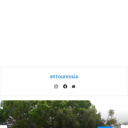
ettounissia
انستقرام
موقع
فيسبوك
الويب