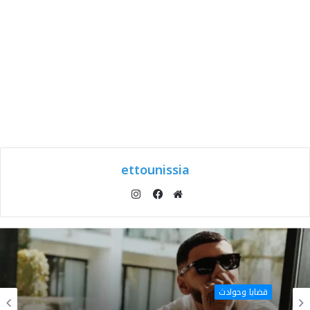
ettounissia
انستقرام
موقع
فيسبوك
الويب
قضايا وحوادث