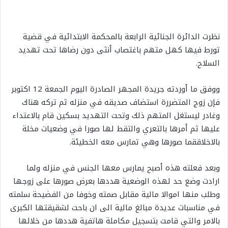
نظرت الدائرة الجنائية الرابعة بالمحكمة الابتدائية في قضية
تورط فيها كهل متهم باغتصاب أنثى دون رضاها تحت تهديد
السلاح.
ووفق ما أوردته جريدة المجهر الصادرة اليوم الجمعة 12 اكتوبر
فإن زوج المتضررة استضاف صديقه في منزله ثم تركه هناك
وغادر ليستغل المتهم ذلك وتحت التهديد بسكين قام بالاعتداء
عليها ثم أمرها بالتعري والتقط لها صورا في وضعيات مخلة
بالاخلاققما صورها وهي تمارس معه الخطيئة.
وبعد فعلته هذه أصبح يمارس معها الجنس في منزله ولما
ارادت وضع حد لهذه الوضعية هددها بعرض صورها على زوجها
وطلب منها اموالا مالية مقابل صمته وخوفا من الفضيحة سلمته
في مناسبات عديدة مبالغ مالية الى ان باحت لشقيقتها الكبرى
بالامر والتي قامت بتسجيل مكاملة هاتفية هددها من خلالها