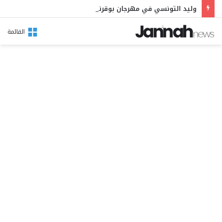
وليد التونسي في مهرجان بوقرنين: سهرة تحتفي بالموروث الشعبي وصالح الفرزيط في البال
القائمة