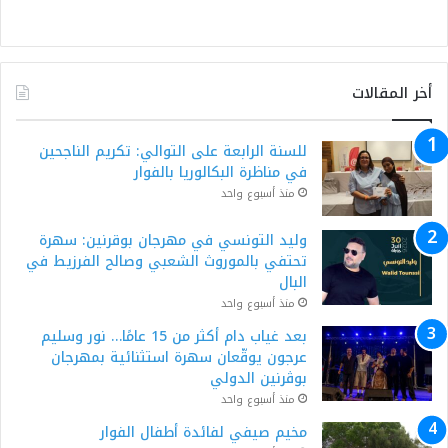
أخر المقالات
للسنة الرابعة على التوالي: تكريم الناجحين
في مناظرة البكالوريا بالفوار
منذ أسبوع واحد
وليد التونسي في مهرجان بوقرنين: سهرة
تحتفي بالموروث الشعبي وصالح الفرزيط في
البال
منذ أسبوع واحد
بعد غياب دام أكثر من 15 عامًا… نور وسليم
عرجون يوقّعان سهرة استثنائية بمهرجان
بوڨرنين الدولي
منذ أسبوع واحد
مخيم صيفي لفائدة أطفال الفوار