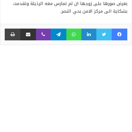
بعرض صورها على زوجها ان لم تمارس معه الرذيلة وتقدمت
بشكاية الى مركز الامن بحي النصر.
فيسبوك
تويتر
لينكدإن
واتساب
تيلقرام
ڤايبر
مشاركة عبر البريد
طبا