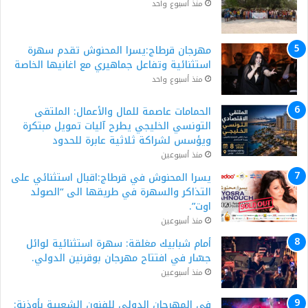
منذ أسبوع واحد
مهرجان قرطاج:يسرا المحنوش تقدم سهرة
استثنائية وتفاعل جماهيري مع اغانيها الخاصة
منذ أسبوع واحد
الحمامات عاصمة للمال والأعمال: الملتقى
التونسي الخليجي يطرح آليات تمويل مبتكرة
ويؤسس لشراكة ثلاثية عابرة للحدود
منذ أسبوعين
يسرا المحنوش في قرطاج:اقبال استثنائي على
التذاكر والسهرة في طريقها الى “الصولد
اوت”.
منذ أسبوعين
أمام شبابيك مغلقة: سهرة استثنائية لوائل
جسّار في افتتاح مهرجان بوقرنين الدولي.
منذ أسبوعين
في المهرجان الدولي للفنون الشعبية بأوذنة: