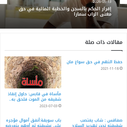
2026-05-13
إقرار الحكم بالسجن والخطية المالية في حق
مغني الراب سمارا
مقالات ذات صلة
حفظ التهم في حق سواغ مان
2021-11-18
مأساة في قابس: حاول إنقاذ
شقيقه من الموت فلحق به..
2023-07-03
صفاقس : شاب يغتصب
باب سويقة:أنفق أموال مؤجره
شقيقته تحت تهديد السلاح
على عشيقته ثم أوهم بتعرضه