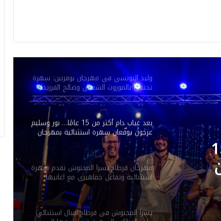
في افتتاح الدورة الـ 53 لمهرجان المنستير
الدولي: أكثر من 100 كمان وعوامرية علية
المقدم
وليد التونسي في مهرجان بوقرنين: سهرة
تحتفي بالموروث الشعبي وصالح الفرزيط
في البال
بعد غياب دام أكثر من 15 عامًا… نور وسليم
عرجون يوقّعان سهرة استثنائية بمهرجان
بوڨرنين الدولي
ام أكثر من 15
مهرجان قرطاج:يسرا المحنوش تقدم سهرة
استثنائية وتفاعل جماهيري مع اغانيها
ة
الخاصة
ي
يسرا المحنوش في قرطاج:اقبال استثنائي