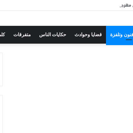
مهرجان بوقرنين: سهرة تحتفي بالموروث الشعبي وصالح الفرزيط في البال
فنون وتلفزة
قضايا وحوادث
حكايات الناس
متفرقات
كلم