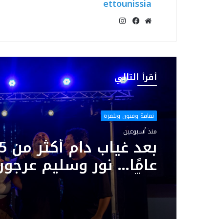
ettounissia
انستقرام
موقع
فيسبوك
الويب
أقرأ التالي
ثقافة وفنون وتلفزة
منذ أسبوعين
بعد غياب د
عامًا… نور وسليم عرجون
يوقّعان سهرة استثنائي
بمهرجان بوڨرنين الدول