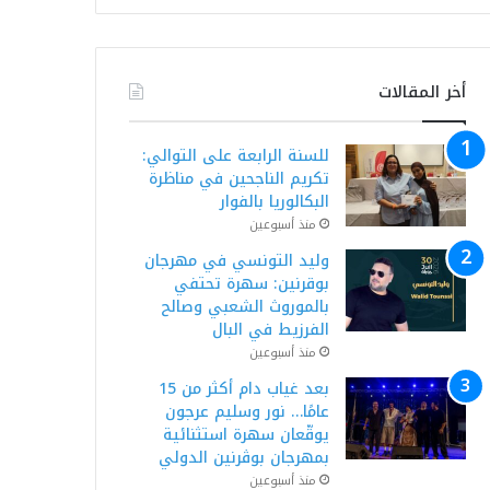
أخر المقالات
للسنة الرابعة على التوالي:
تكريم الناجحين في مناظرة
البكالوريا بالفوار
منذ أسبوعين
وليد التونسي في مهرجان
بوقرنين: سهرة تحتفي
بالموروث الشعبي وصالح
الفرزيط في البال
منذ أسبوعين
بعد غياب دام أكثر من 15
عامًا… نور وسليم عرجون
يوقّعان سهرة استثنائية
بمهرجان بوڨرنين الدولي
منذ أسبوعين