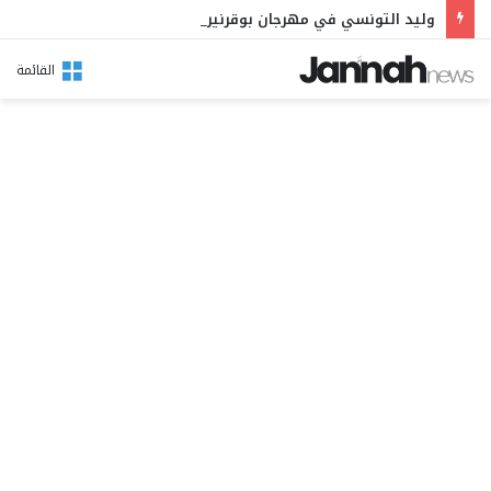
وليد التونسي في مهرجان بوقرنين: سهرة تحتفي بالموروث الشعبي وصالح الفرزيط في البال
القائمة