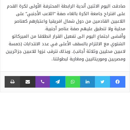
صادقت اليوم الاثنين أندية الرابطة المحترفة الأولى لكرة القدم
على اقتراح جامعة الكرة بالغاء صفة “اللاعب الأجنبي” على
اللاعبين القادمين من دول شمال افريقيا واعتبارهم كعناصر
محلية ولا تنطبق عليهم صفة عناصر أجنبية.
وأفضى اجتماع اليوم الى تفعيل القرار انطلاقا من الميركاتو
الشتوي مع الالتزام بالسقف الأعلى في عدد الانتدابات (خمسة
لاعبين محليين وثلاثة أجانب).. وبذلك نترقب غزوا للاعبين جزائريين
ومصريين وموريتانيين ومغاربة لبطولتنا..
فيسبوك
تويتر
لينكدإن
واتساب
تيلقرام
ڤايبر
مشاركة عبر البريد
طبا