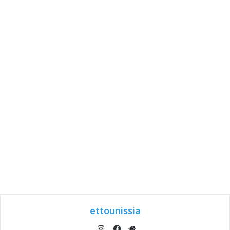
ettounissia
انستقرام