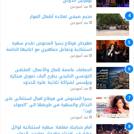
بوڨرنين الدولي
منذ أسبوعين
مخيم صيفي لفائدة أطفال الفوار
منذ أسبوعين
مهرجان قرطاج:يسرا المحنوش تقدم سهرة
استثنائية وتفاعل جماهيري مع اغانيها الخاصة
منذ أسبوعين
الحمامات عاصمة للمال والأعمال: الملتقى
التونسي الخليجي يطرح آليات تمويل مبتكرة
ويؤسس لشراكة ثلاثية عابرة للحدود
منذ أسبوعين
يسرا المحنوش في قرطاج:اقبال استثنائي على
التذاكر والسهرة في طريقها الى “الصولد
اوت”.
منذ أسبوعين
أمام شبابيك مغلقة: سهرة استثنائية لوائل
جسّار في افتتاح مهرجان بوقرنين الدولي.