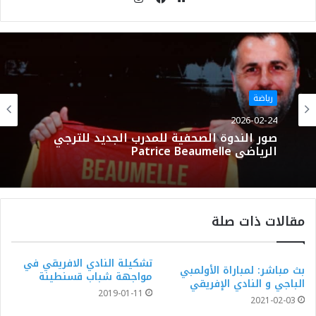
موقع
فيسبوك
الويب
رياضة
2026-02-24
صور الندوة الصحفية للمدرب الجديد للترجي
الرياضي Patrice Beaumelle
مقالات ذات صلة
تشكيلة النادي الافريقي في
بث مباشر: لمباراة الأولمبي
مواجهة شباب قسنطينة
الباجي و النادي الإفريقي
2019-01-11
2021-02-03